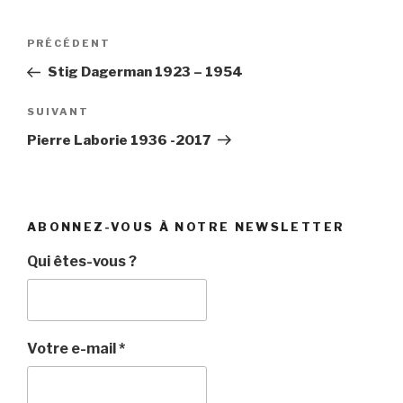
Navigation
Article
PRÉCÉDENT
de
précédent
Stig Dagerman 1923 – 1954
l’article
Article
SUIVANT
suivant
Pierre Laborie 1936 -2017
ABONNEZ-VOUS À NOTRE NEWSLETTER
Qui êtes-vous ?
Votre e-mail
*