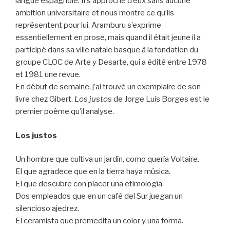
langue espagnole. Il s’approche d’eux sans aucune
ambition universitaire et nous montre ce qu’ils
représentent pour lui. Aramburu s’exprime
essentiellement en prose, mais quand il était jeune il a
participé dans sa ville natale basque à la fondation du
groupe CLOC de Arte y Desarte, qui a édité entre 1978
et 1981 une revue.
En début de semaine, j’ai trouvé un exemplaire de son
livre chez Gibert.
Los justos
de Jorge Luis Borges est le
premier poème qu’il analyse.
Los justos
Un hombre que cultiva un jardín, como quería Voltaire.
El que agradece que en la tierra haya música.
El que descubre con placer una etimología.
Dos empleados que en un café del Sur juegan un
silencioso ajedrez.
El ceramista que premedita un color y una forma.