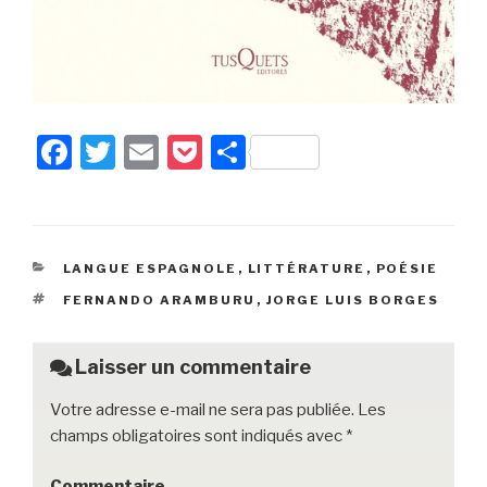
F
T
E
P
P
a
wi
m
o
ar
c
tt
ail
c
ta
e
er
k
g
CATÉGORIES
LANGUE ESPAGNOLE
,
LITTÉRATURE
,
POÉSIE
b
et
er
ÉTIQUETTES
FERNANDO ARAMBURU
,
JORGE LUIS BORGES
o
o
Laisser un commentaire
k
Votre adresse e-mail ne sera pas publiée.
Les
champs obligatoires sont indiqués avec
*
Commentaire