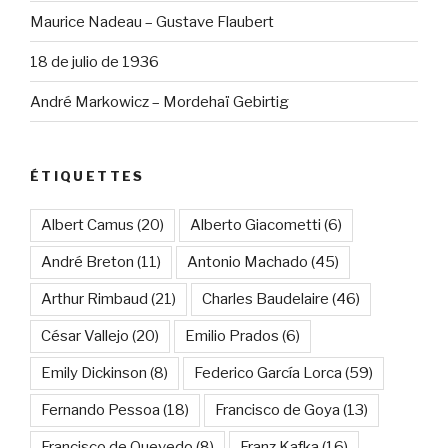
Maurice Nadeau – Gustave Flaubert
18 de julio de 1936
André Markowicz – Mordehaï Gebirtig
ÉTIQUETTES
Albert Camus
(20)
Alberto Giacometti
(6)
André Breton
(11)
Antonio Machado
(45)
Arthur Rimbaud
(21)
Charles Baudelaire
(46)
César Vallejo
(20)
Emilio Prados
(6)
Emily Dickinson
(8)
Federico García Lorca
(59)
Fernando Pessoa
(18)
Francisco de Goya
(13)
Francisco de Quevedo
(8)
Franz Kafka
(16)