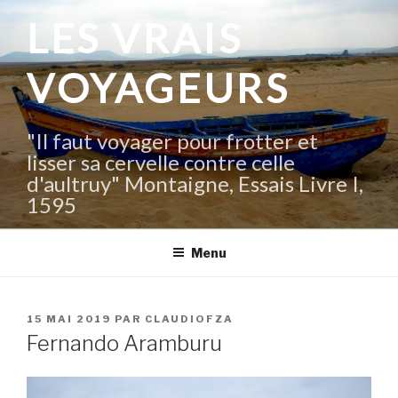
Aller
LES VRAIS
au
contenu
VOYAGEURS
principal
"Il faut voyager pour frotter et
lisser sa cervelle contre celle
d'aultruy" Montaigne, Essais Livre I,
1595
Menu
PUBLIÉ
15 MAI 2019
PAR
CLAUDIOFZA
LE
Fernando Aramburu