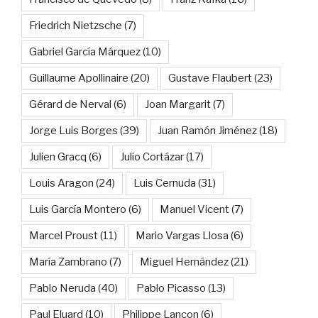
Friedrich Nietzsche
(7)
Gabriel García Márquez
(10)
Guillaume Apollinaire
(20)
Gustave Flaubert
(23)
Gérard de Nerval
(6)
Joan Margarit
(7)
Jorge Luis Borges
(39)
Juan Ramón Jiménez
(18)
Julien Gracq
(6)
Julio Cortázar
(17)
Louis Aragon
(24)
Luis Cernuda
(31)
Luis García Montero
(6)
Manuel Vicent
(7)
Marcel Proust
(11)
Mario Vargas Llosa
(6)
María Zambrano
(7)
Miguel Hernández
(21)
Pablo Neruda
(40)
Pablo Picasso
(13)
Paul Eluard
(10)
Philippe Lançon
(6)