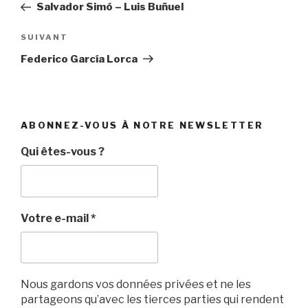
précédent
Salvador Simó – Luis Buñuel
l’article
Article
SUIVANT
suivant
Federico García Lorca
ABONNEZ-VOUS À NOTRE NEWSLETTER
Qui êtes-vous ?
Votre e-mail
*
Nous gardons vos données privées et ne les
partageons qu’avec les tierces parties qui rendent