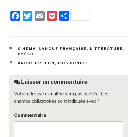
F
T
E
P
P
a
wi
m
o
ar
c
tt
ail
c
ta
e
er
k
g
CATÉGORIES
CINÉMA
,
LANGUE FRANÇAISE
,
LITTÉRATURE
,
b
et
er
POÉSIE
o
ÉTIQUETTES
ANDRÉ BRETON
,
LUIS BUÑUEL
o
k
Laisser un commentaire
Votre adresse e-mail ne sera pas publiée.
Les
champs obligatoires sont indiqués avec
*
Commentaire