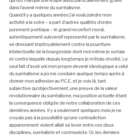
qui ont marqué une étape aussi particulièrement grave
dans l’avenir même du surréalisme.
Quand il y a quelques années j’ai voulu joindre mon
activité a la votre – a part d’autres qualités d’ordre
purement poétique – le grand reconfort moral,
autentiquement subversif representé par le surréalisme,
se dressant impitoyablement contre la pourriture
intelectuelle de la bourgeoisie dont moi même je sortais
et contre laquelle depuis longtemps je m’étais révolté. Le
seul fait d’avoir uni mon propre devenir ideologique a celui
du surréalisme a pû me conduire quelque temps après à
donner mon adhesion au P.C.E. et je vois là, tant
subjective qu’objectivement, une preuve de la valeur
revolutionnaire du surréalisme, ma position actuelle étant
la consequence obligée de notre collaboration de ces
dernières années. Il y a seulement quelques mois je ne
croyais pas à la possibilité qu’une contradiction
apparemment violent allait se lever entre ces deux
disciplines, surréaliste et communiste. Or, les derniers