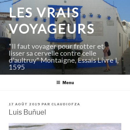
Aller
LES VRAIS
au
contenu
VOYAGEURS
principal
"Il faut voyager pour frotter et
lisser sa cervelle contre celle
d'aultruy" Montaigne, Essais Livre I,
1595
Menu
PUBLIÉ
17 AOÛT 2019
PAR
CLAUDIOFZA
LE
Luis Buñuel