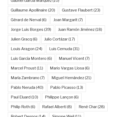
Gabriel García Márquez
(10)
Guillaume Apollinaire
(20)
Gustave Flaubert
(23)
Gérard de Nerval
(6)
Joan Margarit
(7)
Jorge Luis Borges
(39)
Juan Ramón Jiménez
(18)
Julien Gracq
(6)
Julio Cortázar
(17)
Louis Aragon
(24)
Luis Cernuda
(31)
Luis García Montero
(6)
Manuel Vicent
(7)
Marcel Proust
(11)
Mario Vargas Llosa
(6)
María Zambrano
(7)
Miguel Hernández
(21)
Pablo Neruda
(40)
Pablo Picasso
(13)
Paul Eluard
(10)
Philippe Lançon
(6)
Philip Roth
(6)
Rafael Alberti
(8)
René Char
(28)
Robert Desnos
(14)
Simone Weil
(11)