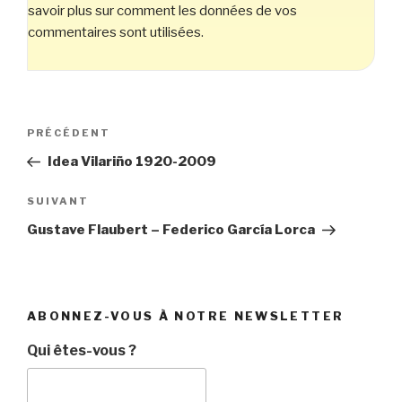
savoir plus sur comment les données de vos
commentaires sont utilisées
.
Navigation
Article
PRÉCÉDENT
de
précédent
Idea Vilariño 1920-2009
l’article
Article
SUIVANT
suivant
Gustave Flaubert – Federico García Lorca
ABONNEZ-VOUS À NOTRE NEWSLETTER
Qui êtes-vous ?