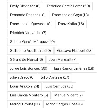
Emily Dickinson
(8)
Federico García Lorca
(59)
Fernando Pessoa
(18)
Francisco de Goya
(13)
Francisco de Quevedo
(8)
Franz Kafka
(16)
Friedrich Nietzsche
(7)
Gabriel García Márquez
(10)
Guillaume Apollinaire
(20)
Gustave Flaubert
(23)
Gérard de Nerval
(6)
Joan Margarit
(7)
Jorge Luis Borges
(39)
Juan Ramón Jiménez
(18)
Julien Gracq
(6)
Julio Cortázar
(17)
Louis Aragon
(24)
Luis Cernuda
(31)
Luis García Montero
(6)
Manuel Vicent
(7)
Marcel Proust
(11)
Mario Vargas Llosa
(6)