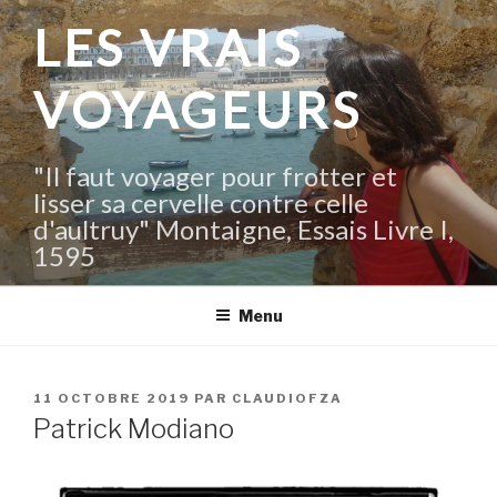
Aller
LES VRAIS
au
contenu
VOYAGEURS
principal
"Il faut voyager pour frotter et
lisser sa cervelle contre celle
d'aultruy" Montaigne, Essais Livre I,
1595
Menu
PUBLIÉ
11 OCTOBRE 2019
PAR
CLAUDIOFZA
LE
Patrick Modiano