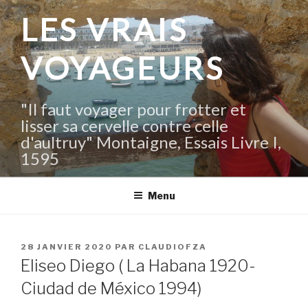
Aller
LES VRAIS
au
contenu
VOYAGEURS
principal
"Il faut voyager pour frotter et
lisser sa cervelle contre celle
d'aultruy" Montaigne, Essais Livre I,
1595
Menu
PUBLIÉ
28 JANVIER 2020
PAR
CLAUDIOFZA
LE
Eliseo Diego ( La Habana 1920-
Ciudad de México 1994)