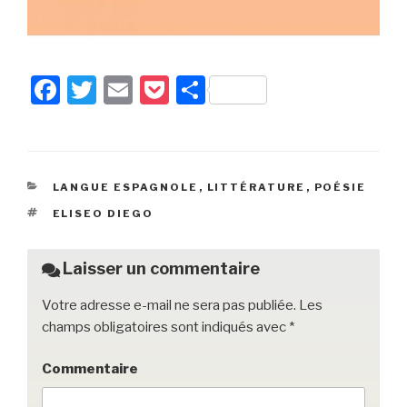
F
T
E
P
P
a
wi
m
o
ar
c
tt
ail
c
ta
e
er
k
g
CATÉGORIES
LANGUE ESPAGNOLE
,
LITTÉRATURE
,
POÉSIE
b
et
er
ÉTIQUETTES
ELISEO DIEGO
o
o
Laisser un commentaire
k
Votre adresse e-mail ne sera pas publiée.
Les
champs obligatoires sont indiqués avec
*
Commentaire