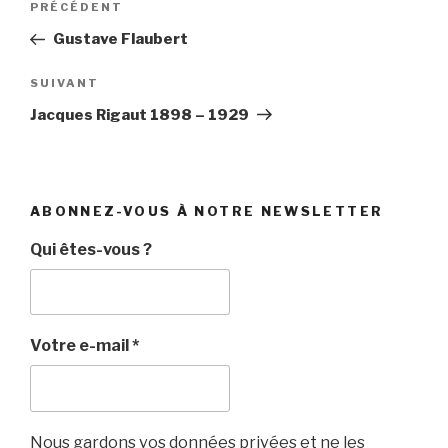
Article
PRÉCÉDENT
de
précédent
Gustave Flaubert
l’article
Article
SUIVANT
suivant
Jacques Rigaut 1898 – 1929
ABONNEZ-VOUS À NOTRE NEWSLETTER
Qui êtes-vous ?
Votre e-mail
*
Nous gardons vos données privées et ne les