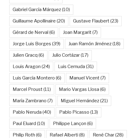
Gabriel García Márquez
(10)
Guillaume Apollinaire
(20)
Gustave Flaubert
(23)
Gérard de Nerval
(6)
Joan Margarit
(7)
Jorge Luis Borges
(39)
Juan Ramón Jiménez
(18)
Julien Gracq
(6)
Julio Cortázar
(17)
Louis Aragon
(24)
Luis Cernuda
(31)
Luis García Montero
(6)
Manuel Vicent
(7)
Marcel Proust
(11)
Mario Vargas Llosa
(6)
María Zambrano
(7)
Miguel Hernández
(21)
Pablo Neruda
(40)
Pablo Picasso
(13)
Paul Eluard
(10)
Philippe Lançon
(6)
Philip Roth
(6)
Rafael Alberti
(8)
René Char
(28)