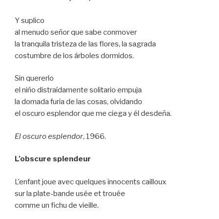
Y suplico
al menudo señor que sabe conmover
la tranquila tristeza de las flores, la sagrada
costumbre de los árboles dormidos.
Sin quererlo
el niño distraídamente solitario empuja
la domada furia de las cosas, olvidando
el oscuro esplendor que me ciega y él desdeña.
El oscuro esplendor
, 1966.
L’obscure splendeur
L’enfant joue avec quelques innocents cailloux
sur la plate-bande usée et trouée
comme un fichu de vieille.