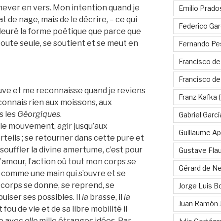
chever en vers. Mon intention quand je
Emilio Prado
état de nage, mais de le décrire, – ce qui
Federico Gar
 effleuré la forme poétique que parce que
 toute seule, se soutient et se meut en
Fernando Pe
Francisco de
Francisco d
ouve et me reconnaisse quand je reviens
Franz Kafka
(
 connais rien aux moissons, aux
s les
Géorgiques
.
Gabriel Garc
 le mouvement, agir jusqu’aux
Guillaume Apo
rteils ; se retourner dans cette pure et
souffler la divine amertume, c’est pour
Gustave Fla
’amour, l’action où tout mon corps se
Gérard de Ne
s, comme une main qui s’ouvre et se
le corps se donne, se reprend, se
Jorge Luis B
uiser ses possibles. Il
la
brasse, il
la
Juan Ramón 
t fou de vie et de sa libre mobilité il
re avec
elle
mille étranges idées. Par