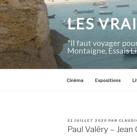
Aller
au
contenu
LES VRA
principal
"Il faut voyager pour
Montaigne, Essais Li
Cinéma
Expositions
Li
PUBLIÉ
21 JUILLET 2020
PAR
CLAUDI
LE
Paul Valéry – Jean