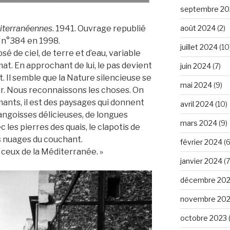
septembre 20
diterranéennes
. 1941. Ouvrage republié
août 2024
(2)
e n°384 en 1998.
juillet 2024
(10
osé de ciel, de terre et d’eau, variable
mat. En approchant de lui, le pas devient
juin 2024
(7)
t. Il semble que la Nature silencieuse se
mai 2024
(9)
r. Nous reconnaissons les choses. On
ants, il est des paysages qui donnent
avril 2024
(10)
ngoisses délicieuses, de longues
mars 2024
(9)
c les pierres des quais, le clapotis de
les nuages du couchant.
février 2024
(6
 ceux de la Méditerranée. »
janvier 2024
(7
décembre 20
novembre 20
octobre 2023