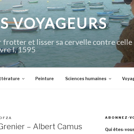
IS VOYAGEURS
 frotter et lisser sa cervelle contre celle
vre I, 1595
ttérature
Peinture
Sciences humaines
Voya
ABONNEZ-V
OFZA
 Grenier – Albert Camus
Qui êtes-vous