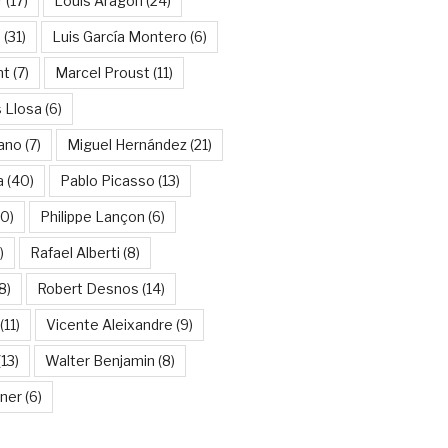
r
(17)
Louis Aragon
(24)
a
(31)
Luis García Montero
(6)
nt
(7)
Marcel Proust
(11)
 Llosa
(6)
ano
(7)
Miguel Hernández
(21)
a
(40)
Pablo Picasso
(13)
10)
Philippe Lançon
(6)
)
Rafael Alberti
(8)
8)
Robert Desnos
(14)
(11)
Vicente Aleixandre
(9)
13)
Walter Benjamin
(8)
kner
(6)