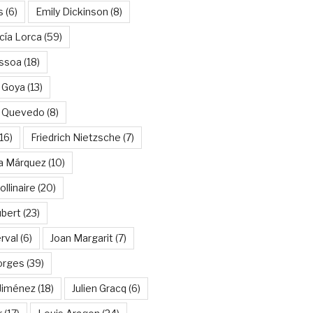
s
(6)
Emily Dickinson
(8)
cía Lorca
(59)
ssoa
(18)
 Goya
(13)
e Quevedo
(8)
16)
Friedrich Nietzsche
(7)
ía Márquez
(10)
llinaire
(20)
ubert
(23)
rval
(6)
Joan Margarit
(7)
orges
(39)
Jiménez
(18)
Julien Gracq
(6)