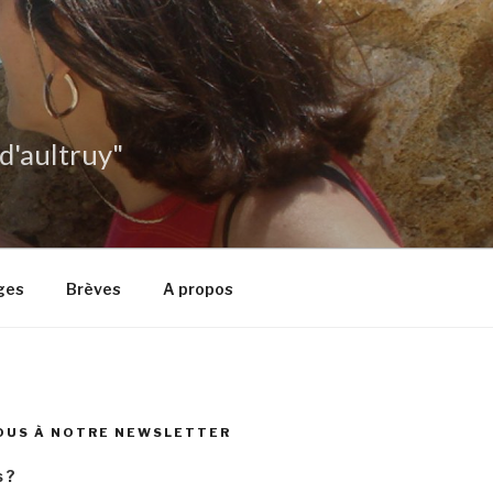
 d'aultruy"
ges
Brèves
A propos
OUS À NOTRE NEWSLETTER
 ?