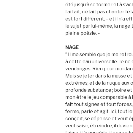
été jusqu’à se former et à s’a
l’ai fait, n’était pas chanter l’
est fort différent, – et il n’a
le sujet par lui-même, la nage
pleine poésie. »
NAGE
” Il me semble que je me retr
à cette eau universelle. Je ne
vendanges. Rien pour moi dan
Mais se jeter dans la masse et
extrêmes, et de la nuque aux o
profonde substance ; boire et 
mon être le jeu comparable à l
fait tout signes et tout force
ferme, parle et agit. Ici, tout 
conçoit, se dépense et veut ép
veut saisir, étreindre, il devien
l’aime, il
la
possède, il engend