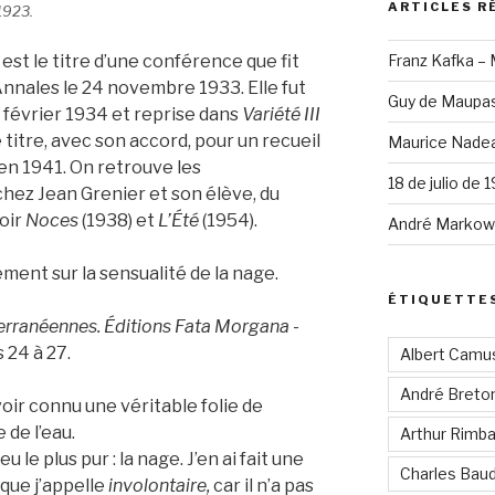
ARTICLES R
1923.
est le titre d’une conférence que fit
Franz Kafka –
 Annales le 24 novembre 1933. Elle fut
Guy de Maupas
 février 1934 et reprise dans
Variété III
 titre, avec son accord, pour un recueil
Maurice Nadea
 en 1941. On retrouve les
18 de julio de 
chez Jean Grenier et son élève, du
Voir
Noces
(1938) et
L’Été
(1954).
André Markowi
ement sur la sensualité de la nage.
ÉTIQUETTE
erranéennes. Éditions Fata Morgana -
 24 à 27.
Albert Camu
André Breto
oir connu une véritable folie de
 de l’eau.
Arthur Rimb
eu le plus pur : la nage. J’en ai fait une
Charles Baud
que j’appelle
involontaire,
car il n’a pas