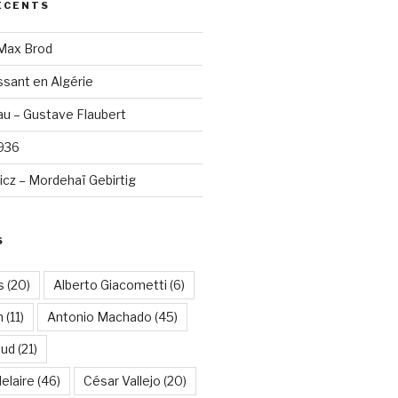
ÉCENTS
 Max Brod
sant en Algérie
u – Gustave Flaubert
1936
cz – Mordehaï Gebirtig
S
s
(20)
Alberto Giacometti
(6)
n
(11)
Antonio Machado
(45)
aud
(21)
elaire
(46)
César Vallejo
(20)