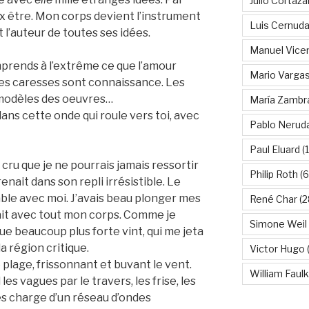
Julio Cortáza
eux être. Mon corps devient l’instrument
Luis Cernud
t l’auteur de toutes ses idées.
Manuel Vice
mprends à l’extrême ce que l’amour
Mario Vargas
 Les caresses sont connaissance. Les
 modèles des oeuvres…
María Zambr
dans cette onde qui roule vers toi, avec
Pablo Nerud
Paul Eluard
(
 cru que je ne pourrais jamais ressortir
Philip Roth
(6
renait dans son repli irrésistible. Le
sable avec moi. J’avais beau plonger mes
René Char
(2
dait avec tout mon corps. Comme je
Simone Weil
ue beaucoup plus forte vint, qui me jeta
 région critique.
Victor Hugo
(
plage, frissonnant et buvant le vent.
William Faul
les vagues par le travers, les frise, les
 les charge d’un réseau d’ondes