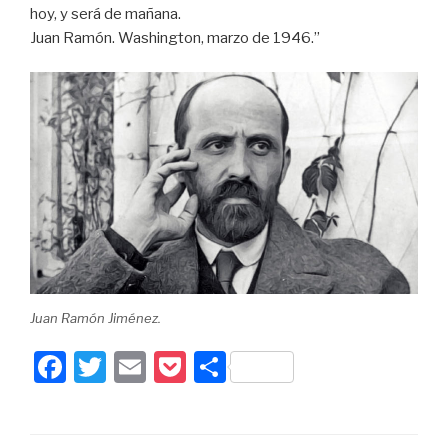
hoy, y será de mañana.
Juan Ramón. Washington, marzo de 1946.”
Juan Ramón Jiménez.
F
T
E
P
P
a
wi
m
o
ar
c
tt
ail
c
ta