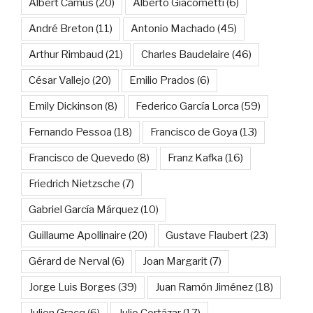
Albert Camus
(20)
Alberto Giacometti
(6)
André Breton
(11)
Antonio Machado
(45)
Arthur Rimbaud
(21)
Charles Baudelaire
(46)
César Vallejo
(20)
Emilio Prados
(6)
Emily Dickinson
(8)
Federico García Lorca
(59)
Fernando Pessoa
(18)
Francisco de Goya
(13)
Francisco de Quevedo
(8)
Franz Kafka
(16)
Friedrich Nietzsche
(7)
Gabriel García Márquez
(10)
Guillaume Apollinaire
(20)
Gustave Flaubert
(23)
Gérard de Nerval
(6)
Joan Margarit
(7)
Jorge Luis Borges
(39)
Juan Ramón Jiménez
(18)
Julien Gracq
(6)
Julio Cortázar
(17)