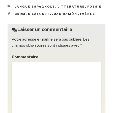
e
er
k
g
CATÉGORIES
LANGUE ESPAGNOLE
,
LITTÉRATURE
,
POÉSIE
b
et
er
ÉTIQUETTES
CARMEN LAFORET
,
JUAN RAMÓN JIMÉNEZ
o
o
Laisser un commentaire
k
Votre adresse e-mail ne sera pas publiée.
Les
champs obligatoires sont indiqués avec
*
Commentaire