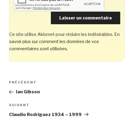
Ce site utilise Akismet pour réduire les indésirables.
En
savoir plus sur comment les données de vos
commentaires sont utilisées
.
Navigation
Article
PRÉCÉDENT
de
précédent
Ian Gibson
l’article
Article
SUIVANT
suivant
Claudio Rodríguez 1934 – 1999