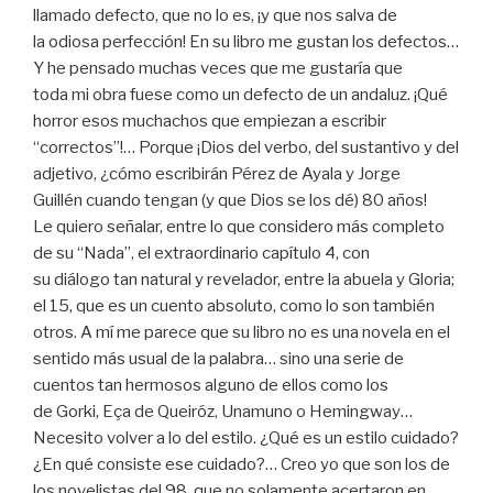
llamado defecto, que no lo es, ¡y que nos salva de
la odiosa perfección! En su libro me gustan los defectos…
Y he pensado muchas veces que me gustaría que
toda mi obra fuese como un defecto de un andaluz. ¡Qué
horror esos muchachos que empiezan a escribir
“correctos”!… Porque ¡Dios del verbo, del sustantivo y del
adjetivo, ¿cómo escribirán Pérez de Ayala y Jorge
Guillén cuando tengan (y que Dios se los dé) 80 años!
Le quiero señalar, entre lo que considero más completo
de su “Nada”, el extraordinario capítulo 4, con
su diálogo tan natural y revelador, entre la abuela y Gloria;
el 15, que es un cuento absoluto, como lo son también
otros. A mí me parece que su libro no es una novela en el
sentido más usual de la palabra… sino una serie de
cuentos tan hermosos alguno de ellos como los
de Gorki, Eça de Queiróz, Unamuno o Hemingway…
Necesito volver a lo del estilo. ¿Qué es un estilo cuidado?
¿En qué consiste ese cuidado?… Creo yo que son los de
los novelistas del 98, que no solamente acertaron en