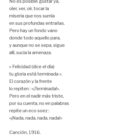
No es posible gustar ya,
oler, ver, oír, tocar la
miseria que nos sumía
en sus profundas entrañas.
Pero hay un fondo vano
donde todo aquello para,
y aunque no se sepa, sigue
allí, sucia la amenaza.
« Felicidad (dice el día)
tu gloria está terminada ».
El corazón y la frente
lo repiten : «¡Terminada!».
Pero en el nadir más triste,
por su cuenta, no en palabras
repite un eco soez :
«¡Nada, nada, nada, nada!»
Canción
, 1916.