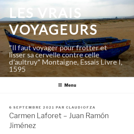
Aller
LES VRAIS
au
contenu
VOYAGEURS
principal
"Il faut voyager pour frotter et
lisser sa cervelle contre celle
d'aultruy" Montaigne, Essais Livre I,
1595
Menu
PUBLIÉ
6 SEPTEMBRE 2021
PAR
CLAUDIOFZA
LE
Carmen Laforet – Juan Ramón
Jiménez