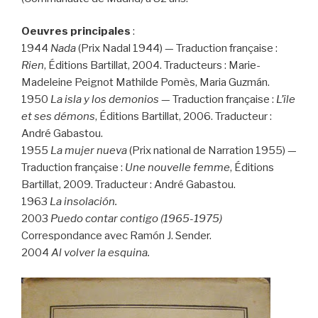
Oeuvres principales
:
1944
Nada
(Prix Nadal 1944) — Traduction française :
Rien
, Éditions Bartillat, 2004. Traducteurs : Marie-
Madeleine Peignot Mathilde Pomès, Maria Guzmán.
1950
La isla y los demonios
— Traduction française :
L’île
et ses démons
, Éditions Bartillat, 2006. Traducteur :
André Gabastou.
1955
La mujer nueva
(Prix national de Narration 1955) —
Traduction française :
Une nouvelle femme
, Éditions
Bartillat, 2009. Traducteur : André Gabastou.
1963
La insolación.
2003
Puedo contar contigo (1965-1975)
Correspondance avec Ramón J. Sender.
2004
Al volver la esquina.