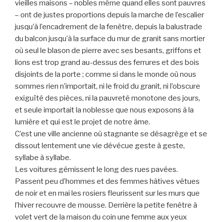
vieilles maisons – nobles même quand elles sont pauvres
– ont de justes proportions depuis la marche de l’escalier
jusqu’à l’encadrement de la fenêtre, depuis la balustrade
du balcon jusqu’à la surface du mur de granit sans mortier
où seul le blason de pierre avec ses besants, griffons et
lions est trop grand au-dessus des ferrures et des bois
disjoints de la porte ; comme si dans le monde où nous
sommes rien n’importait, ni le froid du granit, ni l’obscure
exiguïté des pièces, ni la pauvreté monotone des jours,
et seule importait la noblesse que nous exposons à la
lumière et qui est le projet de notre âme.
C’est une ville ancienne où stagnante se désagrège et se
dissout lentement une vie dévécue geste à geste,
syllabe à syllabe.
Les voitures gémissent le long des rues pavées.
Passent peu d’hommes et des femmes hâtives vêtues
de noir et en mai les rosiers fleurissent sur les murs que
l’hiver recouvre de mousse. Derrière la petite fenêtre à
volet vert de la maison du coin une femme aux yeux