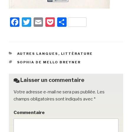
F
T
E
P
P
a
wi
m
o
ar
c
tt
ail
c
ta
e
er
k
g
CATÉGORIES
AUTRES LANGUES
,
LITTÉRATURE
b
et
er
ÉTIQUETTES
SOPHIA DE MELLO BREYNER
o
o
Laisser un commentaire
k
Votre adresse e-mail ne sera pas publiée.
Les
champs obligatoires sont indiqués avec
*
Commentaire