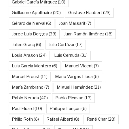
Gabriel García Márquez
(10)
Guillaume Apollinaire
(20)
Gustave Flaubert
(23)
Gérard de Nerval
(6)
Joan Margarit
(7)
Jorge Luis Borges
(39)
Juan Ramón Jiménez
(18)
Julien Gracq
(6)
Julio Cortázar
(17)
Louis Aragon
(24)
Luis Cernuda
(31)
Luis García Montero
(6)
Manuel Vicent
(7)
Marcel Proust
(11)
Mario Vargas Llosa
(6)
María Zambrano
(7)
Miguel Hernández
(21)
Pablo Neruda
(40)
Pablo Picasso
(13)
Paul Eluard
(10)
Philippe Lançon
(6)
Philip Roth
(6)
Rafael Alberti
(8)
René Char
(28)