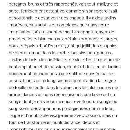
perçants, bruns et très rapprochés, voit tout, maligne et
sage, terriblement attentive, comme si son regard lisait
et soutenait le desadvenir des choses. Il y a des jardins
imprévus, plus subtils et complexes que dans notre
imagination, où croissent de hauts magnolias, avec de
grandes fleurs blanches aux pétales profonds et larges,
doux et épais, et où l’eau d’argent qui jaillit des dauphins
de pierre tombe dans les petits bassins octogonaux.
Jardins de buis, de camélias et de violettes, au parfum de
contemplation et de passion, d’oubli et de silence. Jardins
doucement abandonnés à une solitude dansée par les
brises, tandis qu’un long susurrement d’adieu fait signe
de feuille en feuille dans les branches les plus hautes des
arbres. Jardins où nous reconnaissons que la vie est un
songe dont jamais nous ne nous réveillons, un songe où
surgissent des apparitions prodigieuses comme le lis,
l’aigle et l’inoubliable visage aimé avec passion, mais où
tout se transforme en oubli, distance, débris et
impossibilité. Jardins où nous reconnaissons que notre