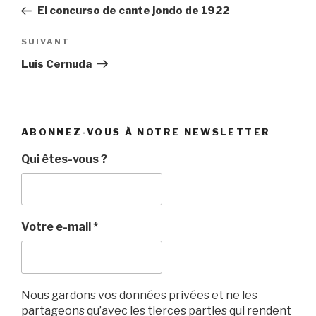
de
précédent
El concurso de cante jondo de 1922
l’article
Article
SUIVANT
suivant
Luis Cernuda
ABONNEZ-VOUS À NOTRE NEWSLETTER
Qui êtes-vous ?
Votre e-mail
*
Nous gardons vos données privées et ne les
partageons qu’avec les tierces parties qui rendent