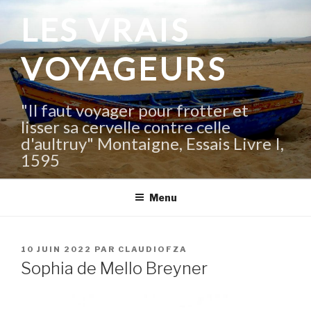
Aller
LES VRAIS
au
contenu
VOYAGEURS
principal
"Il faut voyager pour frotter et
lisser sa cervelle contre celle
d'aultruy" Montaigne, Essais Livre I,
1595
Menu
PUBLIÉ
10 JUIN 2022
PAR
CLAUDIOFZA
LE
Sophia de Mello Breyner