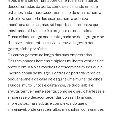
leões é grande demais sobre os ferros e as madeiras
desconjuntadas da porta; como se no mundo em que
estamos nada importasse, nem o frio do granito, nem a
estreiteza sombria dos quartos, nem a pobreza
monótona dos dias, mas só importasse a nobreza que
mostramos à luz e que é o projecto da nossa alma.
É uma cidade antiga onde estagnada se desagrega e se
dissolve lentamente uma vida desvivida gesto por
gesto, sílaba por sílaba.
Os carros gemem ao longo das ruas empedradas.
Passam poucos homens e rápidas mulheres vestidas de
preto e em Maio as roseiras florescem nos muros que o
Inverno cobriu de musgo. Por trás da portada verde da
pequena janela da casa de esquina uma mulher de olhos
agudos, muito juntos e castanhos, vê tudo, sábia e
arguta, terrivelmente atenta, como se o seu olhar lesse e
amparasse o desacontecer das coisas. Há jardins
imprevistos, mais subtis e complexos do que o
imaginável, onde crescem altas magnólias, com grandes