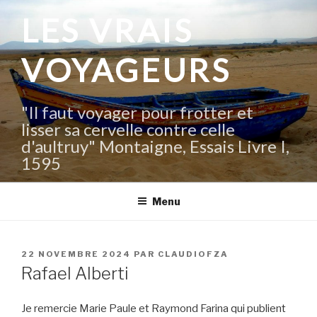
Aller
LES VRAIS
au
contenu
VOYAGEURS
principal
"Il faut voyager pour frotter et
lisser sa cervelle contre celle
d'aultruy" Montaigne, Essais Livre I,
1595
Menu
PUBLIÉ
22 NOVEMBRE 2024
PAR
CLAUDIOFZA
LE
Rafael Alberti
Je remercie Marie Paule et Raymond Farina qui publient