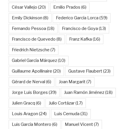
César Vallejo
(20)
Emilio Prados
(6)
Emily Dickinson
(8)
Federico García Lorca
(59)
Fernando Pessoa
(18)
Francisco de Goya
(13)
Francisco de Quevedo
(8)
Franz Kafka
(16)
Friedrich Nietzsche
(7)
Gabriel García Márquez
(10)
Guillaume Apollinaire
(20)
Gustave Flaubert
(23)
Gérard de Nerval
(6)
Joan Margarit
(7)
Jorge Luis Borges
(39)
Juan Ramón Jiménez
(18)
Julien Gracq
(6)
Julio Cortázar
(17)
Louis Aragon
(24)
Luis Cernuda
(31)
Luis García Montero
(6)
Manuel Vicent
(7)