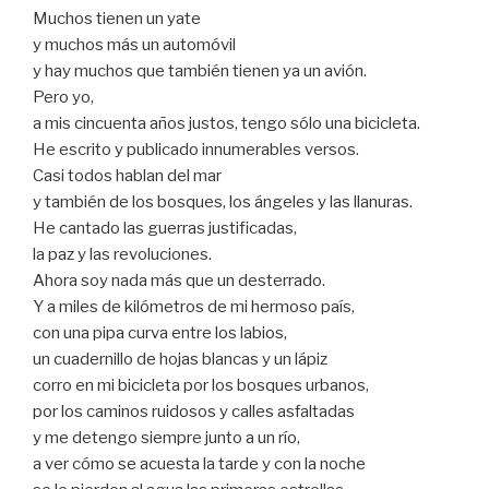
Muchos tienen un yate
y muchos más un automóvil
y hay muchos que también tienen ya un avión.
Pero yo,
a mis cincuenta años justos, tengo sólo una bicicleta.
He escrito y publicado innumerables versos.
Casi todos hablan del mar
y también de los bosques, los ángeles y las llanuras.
He cantado las guerras justificadas,
la paz y las revoluciones.
Ahora soy nada más que un desterrado.
Y a miles de kilómetros de mi hermoso país,
con una pipa curva entre los labios,
un cuadernillo de hojas blancas y un lápiz
corro en mi bicicleta por los bosques urbanos,
por los caminos ruidosos y calles asfaltadas
y me detengo siempre junto a un río,
a ver cómo se acuesta la tarde y con la noche