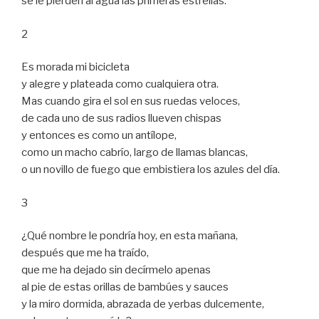
se le pierden al agua las primeras estrellas.
2
Es morada mi bicicleta
y alegre y plateada como cualquiera otra.
Mas cuando gira el sol en sus ruedas veloces,
de cada uno de sus radios llueven chispas
y entonces es como un antílope,
como un macho cabrío, largo de llamas blancas,
o un novillo de fuego que embistiera los azules del día.
3
¿Qué nombre le pondría hoy, en esta mañana,
después que me ha traído,
que me ha dejado sin decírmelo apenas
al pie de estas orillas de bambúes y sauces
y la miro dormida, abrazada de yerbas dulcemente,