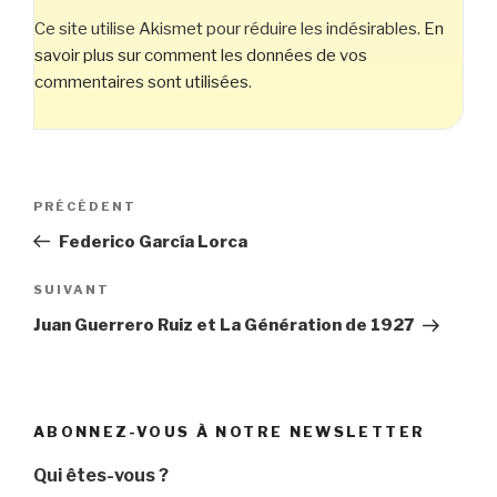
Ce site utilise Akismet pour réduire les indésirables.
En
savoir plus sur comment les données de vos
commentaires sont utilisées
.
Navigation
Article
PRÉCÉDENT
de
précédent
Federico García Lorca
l’article
Article
SUIVANT
suivant
Juan Guerrero Ruiz et La Génération de 1927
ABONNEZ-VOUS À NOTRE NEWSLETTER
Qui êtes-vous ?