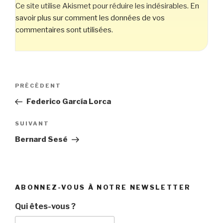
Ce site utilise Akismet pour réduire les indésirables.
En
savoir plus sur comment les données de vos
commentaires sont utilisées
.
Navigation
Article
PRÉCÉDENT
de
précédent
Federico García Lorca
l’article
Article
SUIVANT
suivant
Bernard Sesé
ABONNEZ-VOUS À NOTRE NEWSLETTER
Qui êtes-vous ?