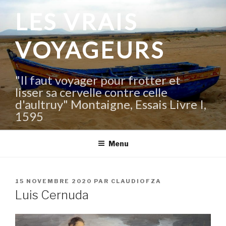
Aller
LES VRAIS
au
contenu
VOYAGEURS
principal
"Il faut voyager pour frotter et
lisser sa cervelle contre celle
d'aultruy" Montaigne, Essais Livre I,
1595
Menu
PUBLIÉ
15 NOVEMBRE 2020
PAR
CLAUDIOFZA
LE
Luis Cernuda