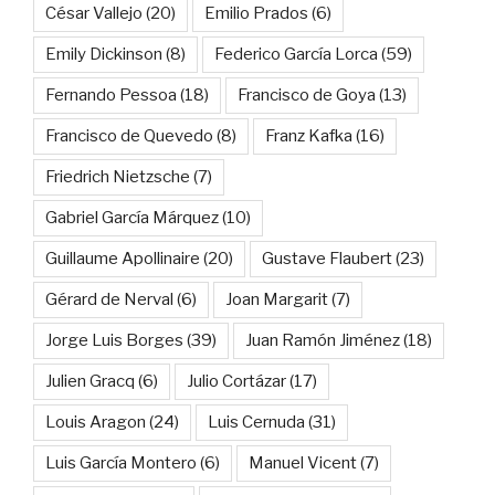
César Vallejo
(20)
Emilio Prados
(6)
Emily Dickinson
(8)
Federico García Lorca
(59)
Fernando Pessoa
(18)
Francisco de Goya
(13)
Francisco de Quevedo
(8)
Franz Kafka
(16)
Friedrich Nietzsche
(7)
Gabriel García Márquez
(10)
Guillaume Apollinaire
(20)
Gustave Flaubert
(23)
Gérard de Nerval
(6)
Joan Margarit
(7)
Jorge Luis Borges
(39)
Juan Ramón Jiménez
(18)
Julien Gracq
(6)
Julio Cortázar
(17)
Louis Aragon
(24)
Luis Cernuda
(31)
Luis García Montero
(6)
Manuel Vicent
(7)