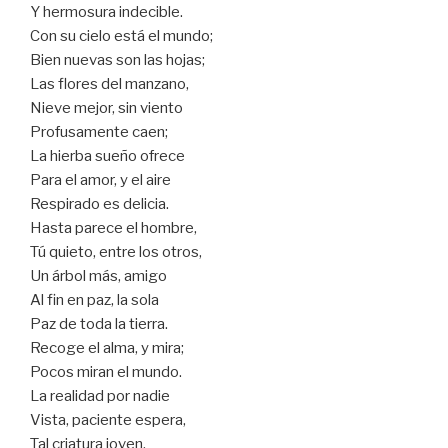
Y hermosura indecible.
Con su cielo está el mundo;
Bien nuevas son las hojas;
Las flores del manzano,
Nieve mejor, sin viento
Profusamente caen;
La hierba sueño ofrece
Para el amor, y el aire
Respirado es delicia.
Hasta parece el hombre,
Tú quieto, entre los otros,
Un árbol más, amigo
Al fin en paz, la sola
Paz de toda la tierra.
Recoge el alma, y mira;
Pocos miran el mundo.
La realidad por nadie
Vista, paciente espera,
Tal criatura joven,