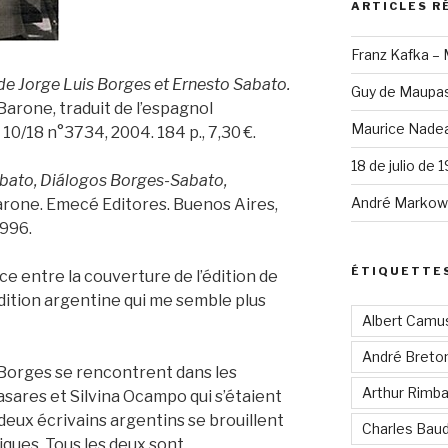
ARTICLES R
Franz Kafka –
de Jorge Luis Borges et Ernesto Sabato.
Guy de Maupas
Barone, traduit de l’espagnol
Maurice Nadea
10/18 n°3734, 2004. 184 p., 7,30 €.
18 de julio de 
abato, Diálogos Borges-Sabato,
André Markowi
rone. Emecé Editores. Buenos Aires,
1996.
ÉTIQUETTE
e entre la couverture de l’édition de
édition argentine qui me semble plus
Albert Camu
André Breto
 Borges se rencontrent dans les
Arthur Rimb
sares et Silvina Ocampo qui s’étaient
 deux écrivains argentins se brouillent
Charles Baud
iques. Tous les deux sont