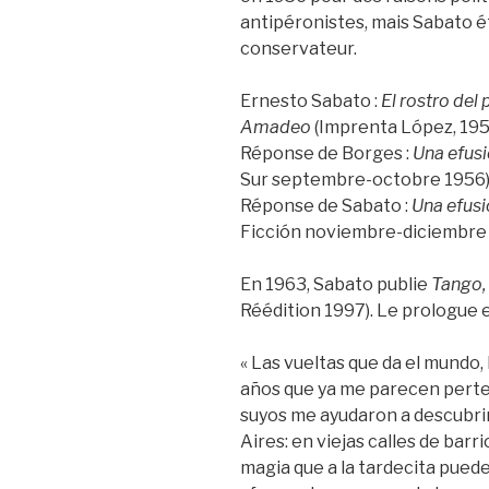
antipéronistes, mais Sabato é
conservateur.
Ernesto Sabato :
El rostro del
Amadeo
(Imprenta López, 195
Réponse de Borges :
Una efusi
Sur septembre-octobre 1956)
Réponse de Sabato :
Una efusi
Ficción noviembre-diciembre 
En 1963, Sabato publie
Tango, 
Réédition 1997). Le prologue e
« Las vueltas que da el mundo
años que ya me parecen perte
suyos me ayudaron a descubri
Aires: en viejas calles de barri
magia que a la tardecita pued