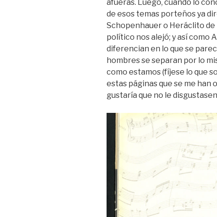
afueras. Luego, cuando lo co
de esos temas porteños ya di
Schopenhauer o Heráclito de E
político nos alejó; y así como 
diferencian en lo que se parec
hombres se separan por lo mis
como estamos (fíjese lo que so
estas páginas que se me han 
gustaría que no le disgustasen