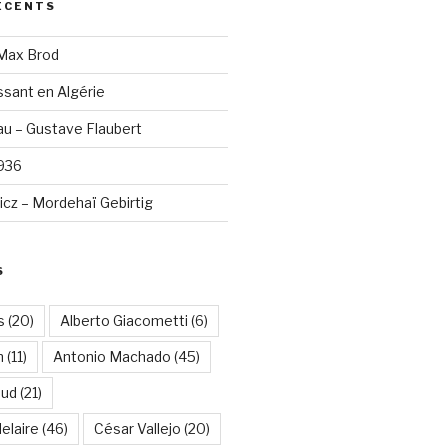
ÉCENTS
 Max Brod
sant en Algérie
u – Gustave Flaubert
1936
cz – Mordehaï Gebirtig
S
s
(20)
Alberto Giacometti
(6)
n
(11)
Antonio Machado
(45)
aud
(21)
elaire
(46)
César Vallejo
(20)