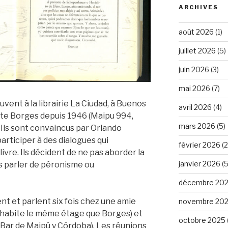
ARCHIVES
août 2026
(1)
juillet 2026
(5)
juin 2026
(3)
mai 2026
(7)
uvent à la librairie La Ciudad, à Buenos
avril 2026
(4)
bite Borges depuis 1946 (Maipu 994,
mars 2026
(5)
Ils sont convaincus par Orlando
articiper à des dialogues qui
février 2026
(2
ivre. Ils décident de ne pas aborder la
janvier 2026
(5
as parler de péronisme ou
décembre 20
nt et parlent six fois chez une amie
novembre 20
 habite le même étage que Borges) et
octobre 2025
(Bar de Maipú y Córdoba). Les réunions