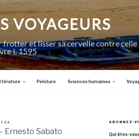
IS VOYAGEURS
 frotter et lisser sa cervelle contre celle
vre I, 1595
ttérature
Peinture
Sciences humaines
Voya
ABONNEZ-V
OFZA
– Ernesto Sabato
Qui êtes-vous