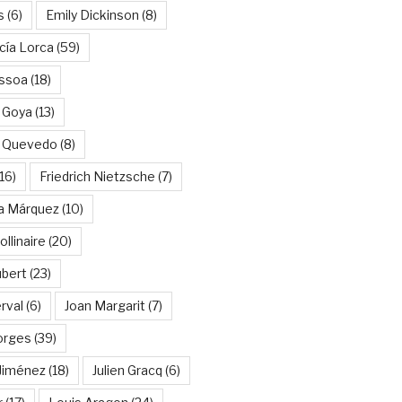
s
(6)
Emily Dickinson
(8)
cía Lorca
(59)
ssoa
(18)
 Goya
(13)
e Quevedo
(8)
16)
Friedrich Nietzsche
(7)
ía Márquez
(10)
llinaire
(20)
ubert
(23)
rval
(6)
Joan Margarit
(7)
orges
(39)
Jiménez
(18)
Julien Gracq
(6)