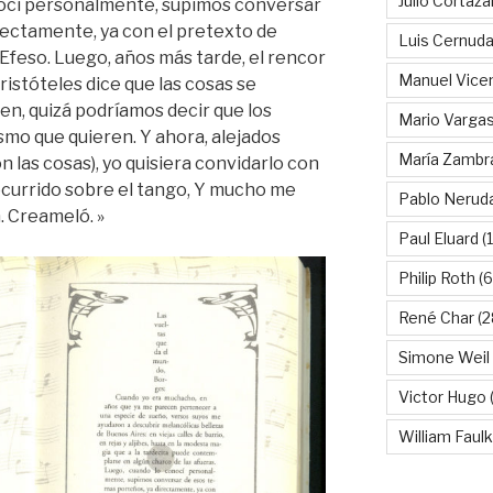
Julio Cortáza
nocí personalmente, supimos conversar
rectamente, ya con el pretexto de
Luis Cernud
feso. Luego, años más tarde, el rencor
Manuel Vice
Aristóteles dice que las cosas se
en, quizá podríamos decir que los
Mario Vargas
mo que quieren. Y ahora, alejados
María Zambr
n las cosas), yo quisiera convidarlo con
ocurrido sobre el tango, Y mucho me
Pablo Nerud
. Creameló. »
Paul Eluard
(
Philip Roth
(6
René Char
(2
Simone Weil
Victor Hugo
(
William Faul