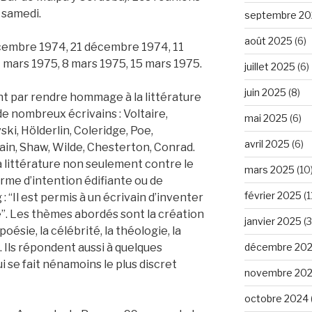
 samedi.
septembre 20
août 2025
(6)
décembre 1974, 21 décembre 1974, 11
 1 mars 1975, 8 mars 1975, 15 mars 1975.
juillet 2025
(6)
juin 2025
(8)
 par rendre hommage à la littérature
e nombreux écrivains : Voltaire,
mai 2025
(6)
ki, Hölderlin, Coleridge, Poe,
avril 2025
(6)
ain, Shaw, Wilde, Chesterton, Conrad.
 littérature non seulement contre le
mars 2025
(10
rme d’intention édifiante ou de
février 2025
(1
: “Il est permis à un écrivain d’inventer
é”. Les thèmes abordés sont la création
janvier 2025
(3
 poésie, la célébrité, la théologie, la
n. Ils répondent aussi à quelques
décembre 20
 se fait nénamoins le plus discret
novembre 20
octobre 2024