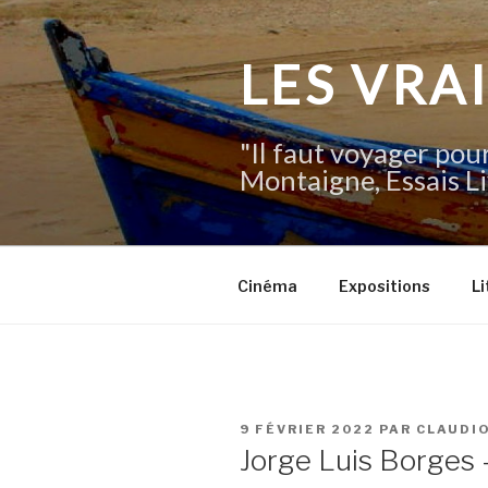
Aller
au
contenu
LES VRA
principal
"Il faut voyager pour
Montaigne, Essais Li
Cinéma
Expositions
Li
PUBLIÉ
9 FÉVRIER 2022
PAR
CLAUDI
LE
Jorge Luis Borges 