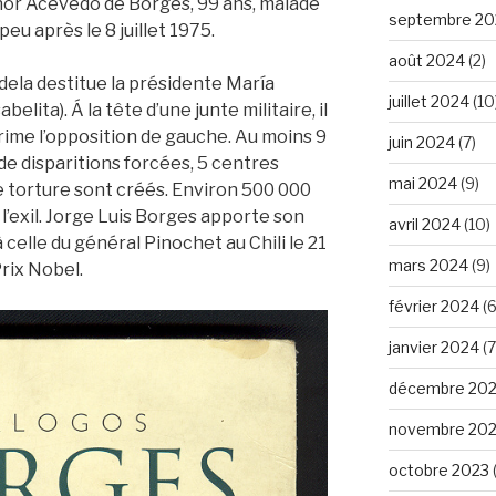
or Acevedo de Borges, 99 ans, malade
septembre 20
eu après le 8 juillet 1975.
août 2024
(2)
dela destitue la présidente María
juillet 2024
(10
lita). Á la tête d’une junte militaire, il
rime l’opposition de gauche. Au moins 9
juin 2024
(7)
e disparitions forcées, 5 centres
mai 2024
(9)
e torture sont créés. Environ 500 000
l’exil. Jorge Luis Borges apporte son
avril 2024
(10)
à celle du général Pinochet au Chili le 21
mars 2024
(9)
 Prix Nobel.
février 2024
(6
janvier 2024
(7
décembre 20
novembre 20
octobre 2023