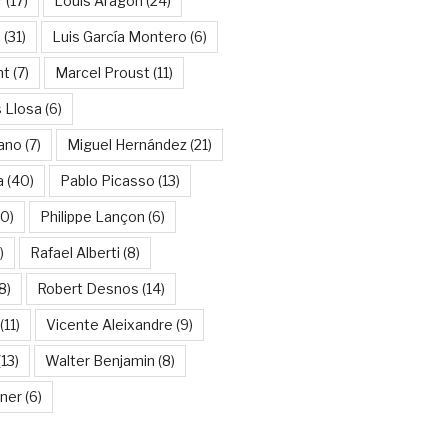
r
(17)
Louis Aragon
(24)
a
(31)
Luis García Montero
(6)
nt
(7)
Marcel Proust
(11)
 Llosa
(6)
ano
(7)
Miguel Hernández
(21)
a
(40)
Pablo Picasso
(13)
10)
Philippe Lançon
(6)
)
Rafael Alberti
(8)
8)
Robert Desnos
(14)
(11)
Vicente Aleixandre
(9)
13)
Walter Benjamin
(8)
kner
(6)