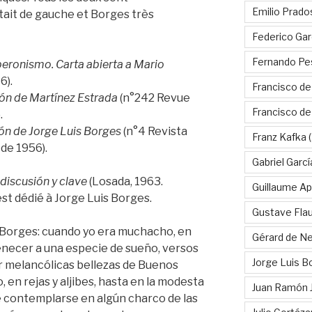
Emilio Prado
tait de gauche et Borges très
Federico Gar
Fernando Pe
 peronismo. Carta abierta a Mario
6).
Francisco de
ón de Martínez Estrada
(n°242 Revue
Francisco d
.
ón de Jorge Luis Borges
(n°4 Revista
Franz Kafka
(
de 1956).
Gabriel Garc
discusión y clave
(Losada, 1963.
Guillaume Apo
st dédié à Jorge Luis Borges.
Gustave Fla
, Borges: cuando yo era muchacho, en
Gérard de Ne
necer a una especie de sueño, versos
Jorge Luis B
r melancólicas bellezas de Buenos
o, en rejas y aljibes, hasta en la modesta
Juan Ramón 
e contemplarse en algún charco de las