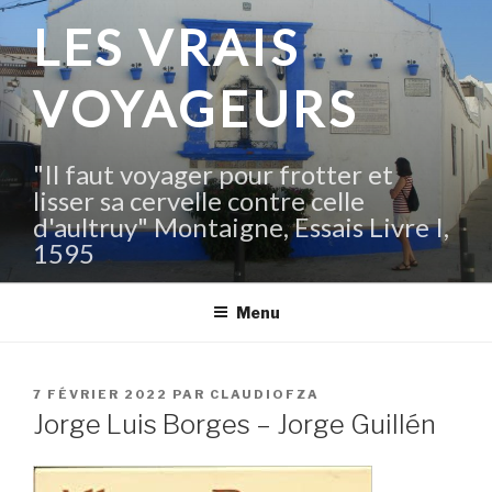
Aller
LES VRAIS
au
contenu
VOYAGEURS
principal
"Il faut voyager pour frotter et
lisser sa cervelle contre celle
d'aultruy" Montaigne, Essais Livre I,
1595
Menu
PUBLIÉ
7 FÉVRIER 2022
PAR
CLAUDIOFZA
LE
Jorge Luis Borges – Jorge Guillén