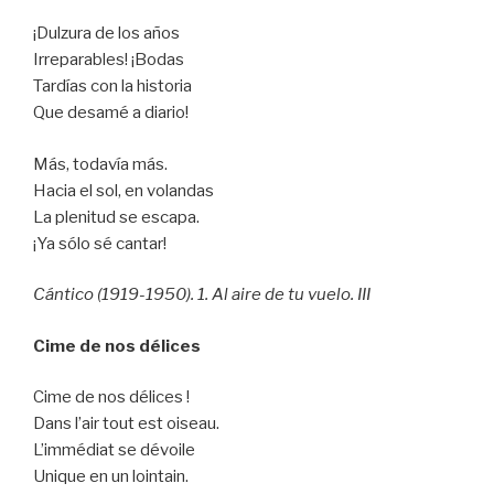
¡Dulzura de los años
Irreparables! ¡Bodas
Tardías con la historia
Que desamé a diario!
Más, todavía más.
Hacia el sol, en volandas
La plenitud se escapa.
¡Ya sólo sé cantar!
Cántico (1919-1950). 1. Al aire de tu vuelo. III
Cime de nos délices
Cime de nos délices !
Dans l’air tout est oiseau.
L’immédiat se dévoile
Unique en un lointain.