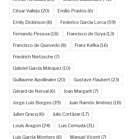
César Vallejo
(20)
Emilio Prados
(6)
Emily Dickinson
(8)
Federico García Lorca
(59)
Fernando Pessoa
(18)
Francisco de Goya
(13)
Francisco de Quevedo
(8)
Franz Kafka
(16)
Friedrich Nietzsche
(7)
Gabriel García Márquez
(10)
Guillaume Apollinaire
(20)
Gustave Flaubert
(23)
Gérard de Nerval
(6)
Joan Margarit
(7)
Jorge Luis Borges
(39)
Juan Ramón Jiménez
(18)
Julien Gracq
(6)
Julio Cortázar
(17)
Louis Aragon
(24)
Luis Cernuda
(31)
Luis García Montero
(6)
Manuel Vicent
(7)