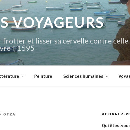
IS VOYAGEURS
 frotter et lisser sa cervelle contre celle
vre I, 1595
ttérature
Peinture
Sciences humaines
Voya
ABONNEZ-V
DIOFZA
Qui êtes-vous