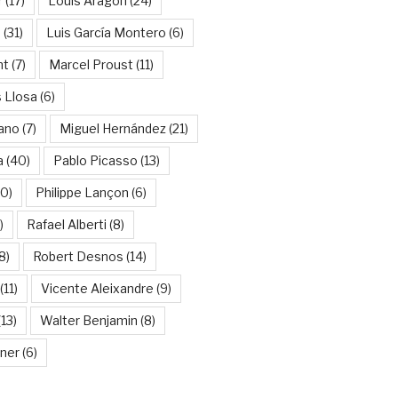
r
(17)
Louis Aragon
(24)
a
(31)
Luis García Montero
(6)
nt
(7)
Marcel Proust
(11)
 Llosa
(6)
ano
(7)
Miguel Hernández
(21)
a
(40)
Pablo Picasso
(13)
10)
Philippe Lançon
(6)
)
Rafael Alberti
(8)
8)
Robert Desnos
(14)
(11)
Vicente Aleixandre
(9)
13)
Walter Benjamin
(8)
kner
(6)