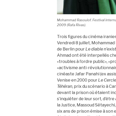
Mohammad Rasoulof. Festival interna
2009 (Rafa Rivas).
Trois figures du cinéma iranie
Vendredi 8 juillet, Mohammad R
de Berlin pour
Le diable n’exis
Ahmad ont été interpellés che
«troubles à l’ordre public», «
«activisme anti-révolutionnaire»
cinéaste Jafar Panahi (ex assis
Venise en 2000 pour
Le Cercle
Téhéran
, prix du scénario à C
devant la prison où étaient i
s’inquiéter de leur sort, d’êt
la Justice, Massoud Sétayechi,
six ans de prison émise à son 