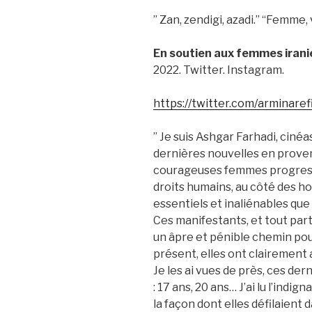
” Zan, zendigi, azadi.” “Femme, v
En soutien aux femmes irani
2022. Twitter. Instagram.
https://twitter.com/arminar
” Je suis Ashgar Farhadi, cinéa
dernières nouvelles en proven
courageuses femmes progressi
droits humains, au côté des h
essentiels et inaliénables que 
Ces manifestants, et tout par
un âpre et pénible chemin pour
présent, elles ont clairement a
Je les ai vues de près, ces der
: 17 ans, 20 ans… J’ai lu l’indig
la façon dont elles défilaient 