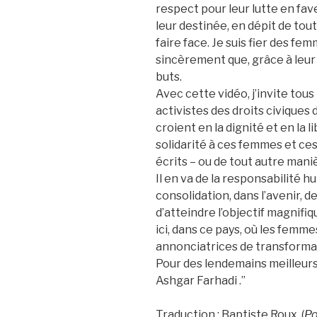
respect pour leur lutte en faveu
leur destinée, en dépit de tout
faire face. Je suis fier des f
sincèrement que, grâce à leur 
buts.
Avec cette vidéo, j’invite tous 
activistes des droits civiques 
croient en la dignité et en la
solidarité à ces femmes et ce
écrits – ou de tout autre mani
Il en va de la responsabilité h
consolidation, dans l’avenir, de
d’atteindre l’objectif magnifi
ici, dans ce pays, où les femme
annonciatrices de transforma
Pour des lendemains meilleurs
Ashgar Farhadi .”
Traduction : Baptiste Roux. (
Po