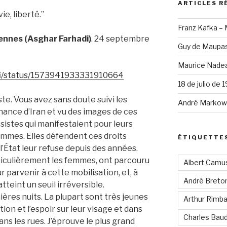
ARTICLES R
ie, liberté.”
Franz Kafka –
ennes (Asghar Farhadi)
. 24 septembre
Guy de Maupas
Maurice Nadea
efi/status/1573941933331910664
18 de julio de 
ste. Vous avez sans doute suivi les
André Markowi
ance d’Iran et vu des images de ces
stes qui manifestaient pour leurs
ommes. Elles défendent ces droits
ÉTIQUETTE
l’État leur refuse depuis des années.
ticulièrement les femmes, ont parcouru
Albert Camu
 parvenir à cette mobilisation, et, à
André Breto
tteint un seuil irréversible.
nières nuits. La plupart sont très jeunes
Arthur Rimb
nation et l’espoir sur leur visage et dans
Charles Baud
dans les rues. J’éprouve le plus grand