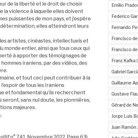
r de la liberté et le droit de choisir
Emilio Prado
e la violence à laquelle elles doivent
Federico Gar
emmes puissantes de mon pays, et j’espère
détermination, elles atteindront leurs
Fernando Pe
Francisco de
les artistes, cinéastes, intellectuels et
du monde entier, ainsi que tous ceux qui
Francisco d
 liberté à apporter des témoignages de
Franz Kafka
(
s hommes iraniens, par des vidéos, des
ère.
Gabriel Garc
umaine, et tout ceci peut contribuer à la
Guillaume Apo
 l’espoir de tous les Iraniens
que et fondamental qu’ils recherchent
Gustave Fla
s seront, sans nul doute, les pionnières,
Gérard de Ne
tions majeures.
,
Jorge Luis B
Juan Ramón 
sitif
n° 741. Novembre 2022. Page 63)