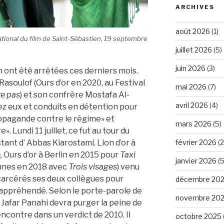
ARCHIVES
août 2026
(1)
tional du film de Saint-Sébastien, 19 septembre
juillet 2026
(5)
juin 2026
(3)
n ont été arrêtées ces derniers mois.
asoulof (Ours d’or en 2020, au Festival
mai 2026
(7)
te pas
) et son confrère Mostafa Al-
avril 2026
(4)
z eux et conduits en détention pour
propagande contre le régime» et
mars 2026
(5)
. Lundi 11 juillet, ce fut au tour du
tant d’ Abbas Kiarostami. Lion d’or à
février 2026
(2
,
Ours d’or à Berlin en 2015 pour
Taxi
janvier 2026
(5
annes en 2018 avec
Trois visages
) venu
ncarcérés ses deux collègues pour
décembre 20
re appréhendé. Selon le porte-parole de
novembre 20
 Jafar Panahi devra purger la peine de
encontre dans un verdict de 2010. Il
octobre 2025