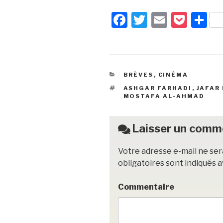
F
T
E
P
P
a
wi
m
o
ar
c
tt
ail
c
ta
e
er
k
g
CATÉGORIES
BRÈVES
,
CINÉMA
b
et
er
ÉTIQUETTES
ASHGAR FARHADI
,
JAFAR
o
MOSTAFA AL-AHMAD
o
k
Laisser un comm
Votre adresse e-mail ne ser
obligatoires sont indiqués 
Commentaire