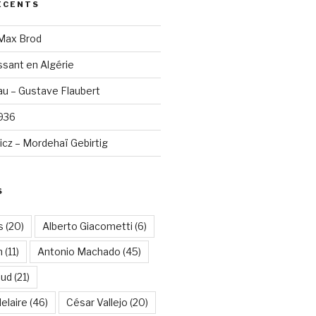
ÉCENTS
 Max Brod
sant en Algérie
u – Gustave Flaubert
1936
cz – Mordehaï Gebirtig
S
s
(20)
Alberto Giacometti
(6)
n
(11)
Antonio Machado
(45)
aud
(21)
elaire
(46)
César Vallejo
(20)