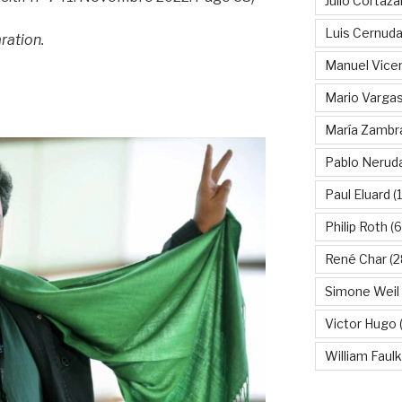
Julio Cortáza
Luis Cernud
ration.
Manuel Vice
Mario Vargas
María Zambr
Pablo Nerud
Paul Eluard
(
Philip Roth
(6
René Char
(2
Simone Weil
Victor Hugo
(
William Faul