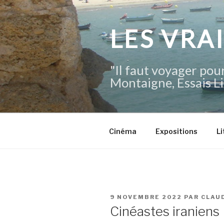
Aller
au
contenu
LES VRA
principal
"Il faut voyager pour
Montaigne, Essais Li
Cinéma
Expositions
Li
PUBLIÉ
9 NOVEMBRE 2022
PAR
CLAU
LE
Cinéastes iraniens