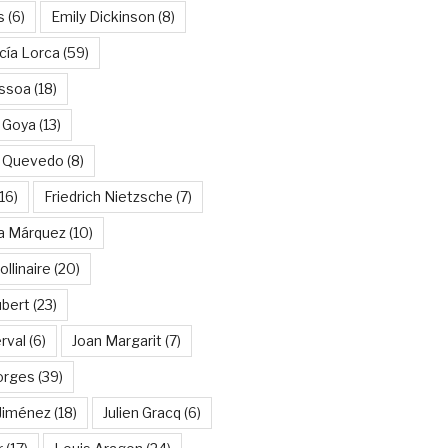
s
(6)
Emily Dickinson
(8)
cía Lorca
(59)
ssoa
(18)
 Goya
(13)
e Quevedo
(8)
16)
Friedrich Nietzsche
(7)
ía Márquez
(10)
llinaire
(20)
ubert
(23)
rval
(6)
Joan Margarit
(7)
orges
(39)
Jiménez
(18)
Julien Gracq
(6)