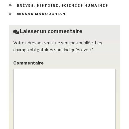
e
er
k
g
CATÉGORIES
BRÈVES
,
HISTOIRE
,
SCIENCES HUMAINES
b
et
er
ÉTIQUETTES
MISSAK MANOUCHIAN
o
o
Laisser un commentaire
k
Votre adresse e-mail ne sera pas publiée.
Les
champs obligatoires sont indiqués avec
*
Commentaire