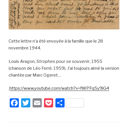
Cette lettre n’a été envoyée à la famille que le 28
novembre 1944.
Louis Aragon,
Strophes pour se souvenir
, 1955
(chanson de Léo Ferré, 1959). J’ai toujours aimé la version
chantée par Marc Ogeret…
.
https://www.youtube.com/watch?v=fWPFq5y9iG4
F
T
E
P
P
a
wi
m
o
ar
c
tt
ail
c
ta