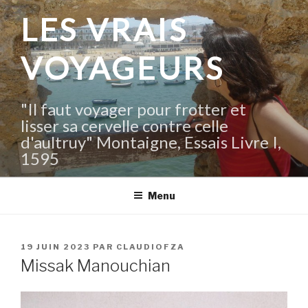
Aller
LES VRAIS
au
contenu
VOYAGEURS
principal
"Il faut voyager pour frotter et
lisser sa cervelle contre celle
d'aultruy" Montaigne, Essais Livre I,
1595
Menu
PUBLIÉ
19 JUIN 2023
PAR
CLAUDIOFZA
LE
Missak Manouchian