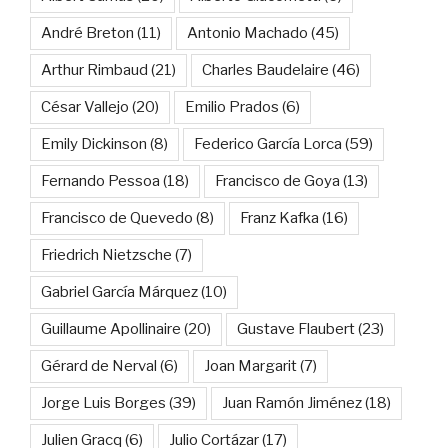
André Breton
(11)
Antonio Machado
(45)
Arthur Rimbaud
(21)
Charles Baudelaire
(46)
César Vallejo
(20)
Emilio Prados
(6)
Emily Dickinson
(8)
Federico García Lorca
(59)
Fernando Pessoa
(18)
Francisco de Goya
(13)
Francisco de Quevedo
(8)
Franz Kafka
(16)
Friedrich Nietzsche
(7)
Gabriel García Márquez
(10)
Guillaume Apollinaire
(20)
Gustave Flaubert
(23)
Gérard de Nerval
(6)
Joan Margarit
(7)
Jorge Luis Borges
(39)
Juan Ramón Jiménez
(18)
Julien Gracq
(6)
Julio Cortázar
(17)