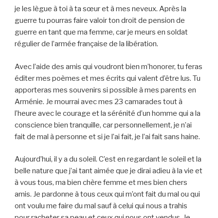
je les lègue à toi à ta sœur et à mes neveux. Après la
guerre tu pourras faire valoir ton droit de pension de
guerre en tant que ma femme, car je meurs en soldat
régulier de l’armée française de la libération.
Avec l’aide des amis qui voudront bien m’honorer, tu feras
éditer mes poèmes et mes écrits qui valent d’être lus. Tu
apporteras mes souvenirs si possible à mes parents en
Arménie. Je mourrai avec mes 23 camarades tout à
l’heure avec le courage et la sérénité d’un homme qui a la
conscience bien tranquille, car personnellement, je n’ai
fait de mal à personne et si je l’ai fait, je l’ai fait sans haine.
Aujourd’hui, il y a du soleil. C’est en regardant le soleil et la
belle nature que j’ai tant aimée que je dirai adieu à la vie et
à vous tous, ma bien chère femme et mes bien chers
amis. Je pardonne à tous ceux qui m’ont fait du mal ou qui
ont voulu me faire du mal sauf à celui qui nous a trahis
pour racheter sa peau et ceux qui nous ont vendus. Je