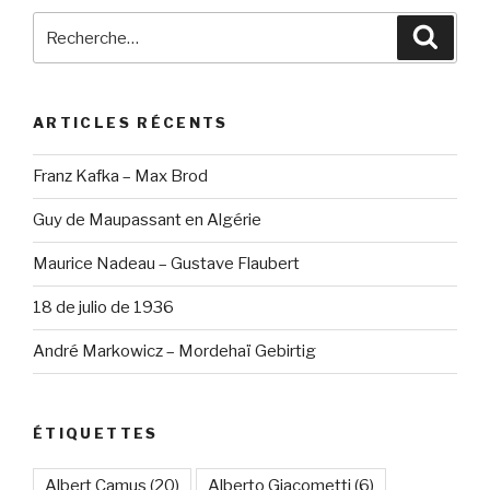
Recherche
Reche
pour
:
ARTICLES RÉCENTS
Franz Kafka – Max Brod
Guy de Maupassant en Algérie
Maurice Nadeau – Gustave Flaubert
18 de julio de 1936
André Markowicz – Mordehaï Gebirtig
ÉTIQUETTES
Albert Camus
(20)
Alberto Giacometti
(6)