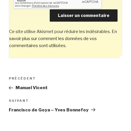
Ce site utilise Akismet pour réduire les indésirables.
En
savoir plus sur comment les données de vos
commentaires sont utilisées
.
Navigation
Article
PRÉCÉDENT
de
précédent
Manuel Vicent
l’article
Article
SUIVANT
suivant
Francisco de Goya – Yves Bonnefoy