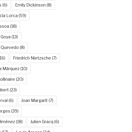
s
(6)
Emily Dickinson
(8)
cía Lorca
(59)
ssoa
(18)
 Goya
(13)
e Quevedo
(8)
16)
Friedrich Nietzsche
(7)
ía Márquez
(10)
llinaire
(20)
ubert
(23)
rval
(6)
Joan Margarit
(7)
orges
(39)
Jiménez
(18)
Julien Gracq
(6)