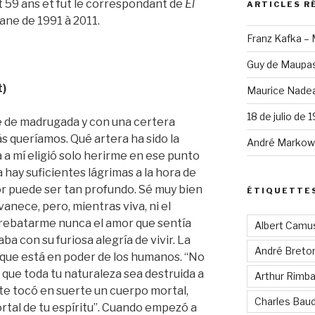
it 59 ans et fut le correspondant de
El
ARTICLES R
ane de 1991 à 2011.
Franz Kafka –
Guy de Maupas
t)
Maurice Nadea
18 de julio de 
e de madrugada y con una certera
ás queríamos. Qué artera ha sido la
André Markowi
 a mí eligió solo herirme en ese punto
hay suficientes lágrimas a la hora de
or puede ser tan profundo. Sé muy bien
ÉTIQUETTE
anece, pero, mientras viva, ni el
rrebatarme nunca el amor que sentía
Albert Camu
aba con su furiosa alegría de vivir. La
André Breto
d que está en poder de los humanos. “No
ue toda tu naturaleza sea destruida a
Arthur Rimb
e te tocó en suerte un cuerpo mortal,
Charles Baud
rtal de tu espíritu”. Cuando empezó a