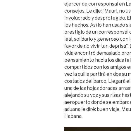
ejercer de corresponsal en La
consejos. Le dije: ”Mauri, no u
involucrado y desprotegido. El
los hechos. Así lo han usado s
prestigio de un corresponsal 
leal, solidario y generoso con
favor de no vivir tan deprisa”.
vida encontró demasiado pront
pensamiento hacia los días fel
compartidos con los amigos en
vez la quilla partirá en dos su 
costados del barco. Llegará el
una de las hojas doradas arrast
alejando su voz y sus risas ha
aeropuerto donde se embarcan s
aduana le diré: buen viaje, Ma
Habana.