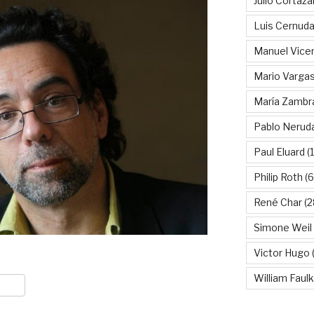
Julio Cortáza
Luis Cernud
Manuel Vice
Mario Vargas
María Zambr
Pablo Nerud
Paul Eluard
(
Philip Roth
(6
René Char
(2
Simone Weil
Victor Hugo
(
William Faul