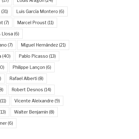
r
(17)
Louis Aragon
(24)
a
(31)
Luis García Montero
(6)
nt
(7)
Marcel Proust
(11)
 Llosa
(6)
ano
(7)
Miguel Hernández
(21)
a
(40)
Pablo Picasso
(13)
10)
Philippe Lançon
(6)
)
Rafael Alberti
(8)
8)
Robert Desnos
(14)
(11)
Vicente Aleixandre
(9)
13)
Walter Benjamin
(8)
kner
(6)