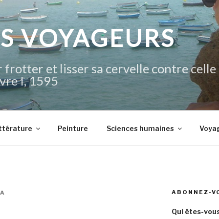
IS VOYAGEURS
 frotter et lisser sa cervelle contre celle
vre I, 1595
ttérature
Peinture
Sciences humaines
Voya
ABONNEZ-V
ZA
Qui êtes-vous