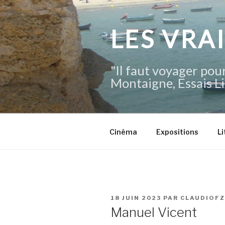
Aller
au
contenu
LES VRA
principal
"Il faut voyager pour
Montaigne, Essais Li
Cinéma
Expositions
Li
PUBLIÉ
18 JUIN 2023
PAR
CLAUDIOF
LE
Manuel Vicent