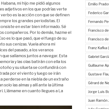
 Habana, mi hijo me pidió algunos
Emilio Prado
ses adjetivos en los que podrías verte
Federico Gar
 verbo es la acción con que se definen
iempre los grandes periodistas. El
Fernando Pe
consiste en estar bien informado. Sé
Francisco de
 los compañeros. Por lo demás, hazme el
 Eso es lo que pasó, que el fuego de su
Francisco d
o sus cenizas. Vuela ahora mi
Franz Kafka
(
ices del pasado, a los veranos
 que salíamos juntos a navegar. Esta
Gabriel Garc
memoria y las olas batirán con ella los
Guillaume Apo
 otoño y su silueta se confundirá con
rada por el viento y luego se irán
Gustave Fla
sta perderse en la niebla de un extraño
Gérard de Ne
olo las almas y allí ante la última
uri. Llámame en cuanto llegues a La
Jorge Luis B
Juan Ramón 