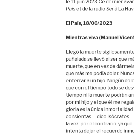
le 11 juin 2023. Ce dernier ava
País
et de la radio
Ser
à La Hav
El País, 18/06/2023
Mientras viva (Manuel Vicen
Llegó la muerte sigilosament
puñalada se llevó al ser que m
muerte, que en vez de dármela
que más me podía doler. Nunca 
enterrar a un hijo. Ningún dol
que con el tiempo todo se desv
tiempo ni la muerte podrán a
por mi hijo y el que él me regal
gloria es la única inmortalida
consientas ―dice Isócrates― q
la vez; por el contrario, ya qu
intenta dejar el recuerdo inmo