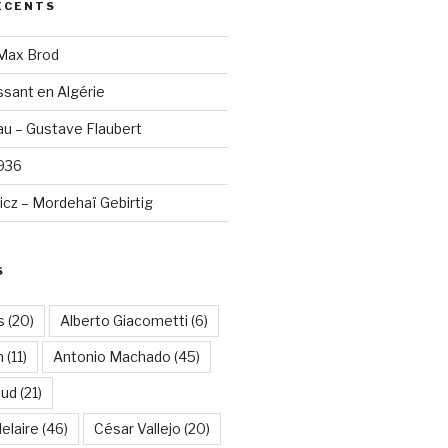
ÉCENTS
 Max Brod
sant en Algérie
u – Gustave Flaubert
1936
cz – Mordehaï Gebirtig
S
s
(20)
Alberto Giacometti
(6)
n
(11)
Antonio Machado
(45)
aud
(21)
elaire
(46)
César Vallejo
(20)