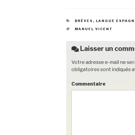
c
tt
ail
c
ta
e
er
k
g
CATÉGORIES
BRÈVES
,
LANGUE ESPAG
b
et
er
ÉTIQUETTES
MANUEL VICENT
o
o
Laisser un comm
k
Votre adresse e-mail ne ser
obligatoires sont indiqués 
Commentaire