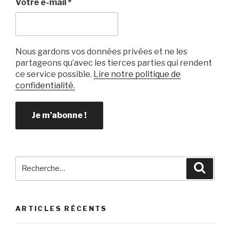
k
Votre e-mail
*
Nous gardons vos données privées et ne les
partageons qu’avec les tierces parties qui rendent
ce service possible.
Lire notre politique de
confidentialité.
Recherche
Reche
pour
:
ARTICLES RÉCENTS