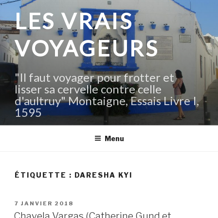
Aller
LES VRAIS
au
contenu
VOYAGEURS
principal
"Il faut voyager pour frotter et
lisser sa cervelle contre celle
d'aultruy" Montaigne, Essais Livre I,
1595
Menu
ÉTIQUETTE :
DARESHA KYI
PUBLIÉ
7 JANVIER 2018
LE
Chavela Vargas (Catherine Gund et