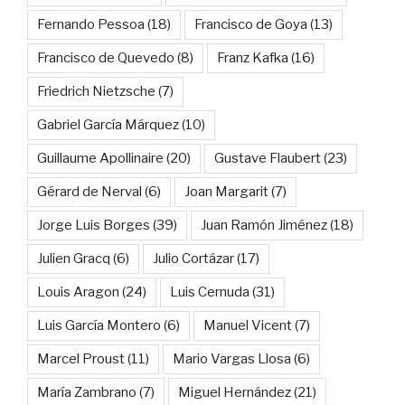
Fernando Pessoa
(18)
Francisco de Goya
(13)
Francisco de Quevedo
(8)
Franz Kafka
(16)
Friedrich Nietzsche
(7)
Gabriel García Márquez
(10)
Guillaume Apollinaire
(20)
Gustave Flaubert
(23)
Gérard de Nerval
(6)
Joan Margarit
(7)
Jorge Luis Borges
(39)
Juan Ramón Jiménez
(18)
Julien Gracq
(6)
Julio Cortázar
(17)
Louis Aragon
(24)
Luis Cernuda
(31)
Luis García Montero
(6)
Manuel Vicent
(7)
Marcel Proust
(11)
Mario Vargas Llosa
(6)
María Zambrano
(7)
Miguel Hernández
(21)