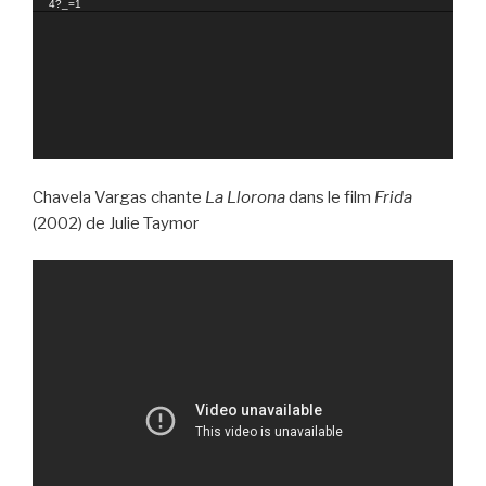
4?_=1
Chavela Vargas chante
La Llorona
dans le film
Frida
(2002) de Julie Taymor