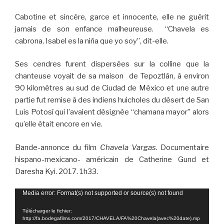
Cabotine et sincère, garce et innocente, elle ne guérit
jamais de son enfance malheureuse. “Chavela es
cabrona, Isabel es la niña que yo soy”, dit-elle.
Ses cendres furent dispersées sur la colline que la
chanteuse voyait de sa maison de Tepoztlán, à environ
90 kilomètres au sud de Ciudad de México et une autre
partie fut remise à des indiens huicholes du désert de San
Luis Potosí qui l’avaient désignée “chamana mayor” alors
qu’elle était encore en vie.
Bande-annonce du film
Chavela Vargas
. Documentaire
hispano-mexicano- américain de Catherine Gund et
Daresha Kyi. 2017. 1h33.
Lecteur
Media error: Format(s) not supported or source(s) not found
vidéo
Télécharger le fichier:
http://fa.bodegafilms.com/2017/CHAVELA/FA%20Chavela(avec%20date).mp