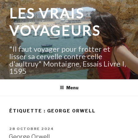
Aller
LES VRAIS
au
contenu
VOYAGEURS
principal
"Il faut voyager pour frotter et
lisser sa cervelle contre celle
d'aultruy" Montaigne, Essais Livre I,
1595
Menu
ÉTIQUETTE :
GEORGE ORWELL
PUBLIÉ
28 OCTOBRE 2024
LE
George Orwell