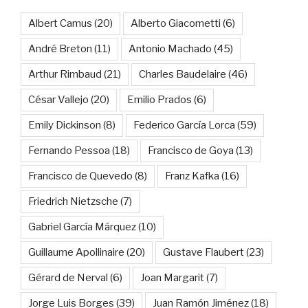
Albert Camus
(20)
Alberto Giacometti
(6)
André Breton
(11)
Antonio Machado
(45)
Arthur Rimbaud
(21)
Charles Baudelaire
(46)
César Vallejo
(20)
Emilio Prados
(6)
Emily Dickinson
(8)
Federico García Lorca
(59)
Fernando Pessoa
(18)
Francisco de Goya
(13)
Francisco de Quevedo
(8)
Franz Kafka
(16)
Friedrich Nietzsche
(7)
Gabriel García Márquez
(10)
Guillaume Apollinaire
(20)
Gustave Flaubert
(23)
Gérard de Nerval
(6)
Joan Margarit
(7)
Jorge Luis Borges
(39)
Juan Ramón Jiménez
(18)