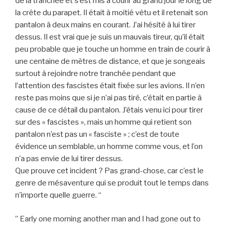
de la tranchée et s’est mis à courir au grand jour le long de
la crête du parapet. Il était à moitié vêtu et il retenait son
pantalon à deux mains en courant. J’ai hésité à lui tirer
dessus. Il est vrai que je suis un mauvais tireur, qu’il était
peu probable que je touche un homme en train de courir à
une centaine de mètres de distance, et que je songeais
surtout à rejoindre notre tranchée pendant que
l’attention des fascistes était fixée sur les avions. Il n’en
reste pas moins que si je n’ai pas tiré, c’était en partie à
cause de ce détail du pantalon. J’étais venu ici pour tirer
sur des « fascistes », mais un homme qui retient son
pantalon n’est pas un « fasciste » ; c’est de toute
évidence un semblable, un homme comme vous, et l’on
n’a pas envie de lui tirer dessus.
Que prouve cet incident ? Pas grand-chose, car c’est le
genre de mésaventure qui se produit tout le temps dans
n’importe quelle guerre. “
” Early one morning another man and I had gone out to