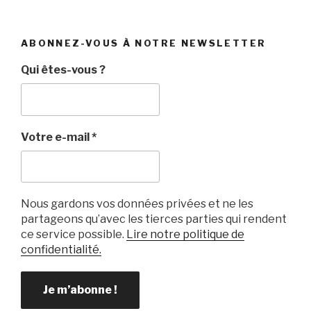
a
wi
m
o
ar
c
tt
ail
c
ta
e
er
k
g
ABONNEZ-VOUS À NOTRE NEWSLETTER
b
et
er
Qui êtes-vous ?
o
o
k
Votre e-mail
*
Nous gardons vos données privées et ne les
partageons qu’avec les tierces parties qui rendent
ce service possible.
Lire notre politique de
confidentialité.