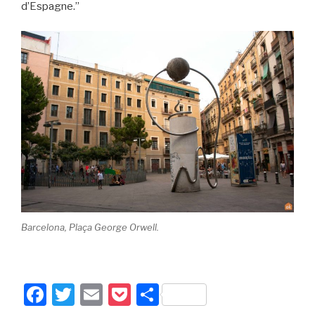
d’Espagne.”
Barcelona, Plaça George Orwell.
F
T
E
P
P