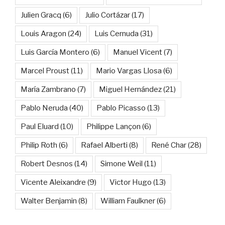
Julien Gracq
(6)
Julio Cortázar
(17)
Louis Aragon
(24)
Luis Cernuda
(31)
Luis García Montero
(6)
Manuel Vicent
(7)
Marcel Proust
(11)
Mario Vargas Llosa
(6)
María Zambrano
(7)
Miguel Hernández
(21)
Pablo Neruda
(40)
Pablo Picasso
(13)
Paul Eluard
(10)
Philippe Lançon
(6)
Philip Roth
(6)
Rafael Alberti
(8)
René Char
(28)
Robert Desnos
(14)
Simone Weil
(11)
Vicente Aleixandre
(9)
Victor Hugo
(13)
Walter Benjamin
(8)
William Faulkner
(6)