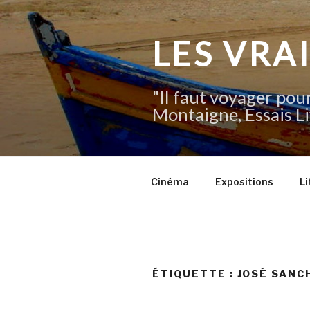
Aller
au
contenu
LES VRA
principal
"Il faut voyager pour
Montaigne, Essais Li
Cinéma
Expositions
Li
ÉTIQUETTE :
JOSÉ SANC