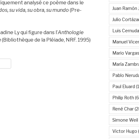
fiquement analysé ce poème dans le
Juan Ramón 
dos, su vida, su obra, su mundo
(Pre-
Julio Cortáza
Luis Cernud
dine Ly qui figure dans l’
Anthologie
e
(Bibliothèque de la Pléiade, NRF. 1995)
Manuel Vice
Mario Vargas
María Zambr
Pablo Nerud
Paul Eluard
(
Philip Roth
(6
René Char
(2
Simone Weil
Victor Hugo
(