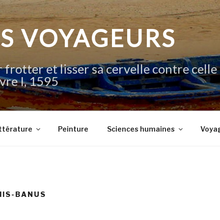
IS VOYAGEURS
 frotter et lisser sa cervelle contre celle
vre I, 1595
ttérature
Peinture
Sciences humaines
Voya
HIS-BANUS