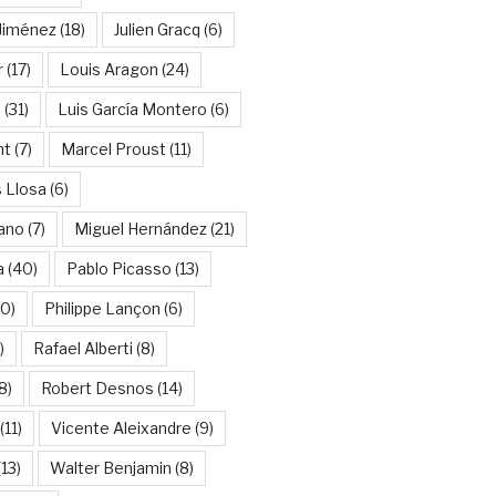
Jiménez
(18)
Julien Gracq
(6)
r
(17)
Louis Aragon
(24)
a
(31)
Luis García Montero
(6)
nt
(7)
Marcel Proust
(11)
 Llosa
(6)
ano
(7)
Miguel Hernández
(21)
a
(40)
Pablo Picasso
(13)
10)
Philippe Lançon
(6)
)
Rafael Alberti
(8)
8)
Robert Desnos
(14)
(11)
Vicente Aleixandre
(9)
13)
Walter Benjamin
(8)