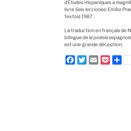
d’Etudes Hispaniques a magni
livre
Seis
lecciones: Emilio Pra
textos) 1987 .
La traduction en français de Na
bilingue de la poésie espagnol
est une grande déception.
F
T
E
P
P
a
wi
m
o
ar
c
tt
ail
c
ta
e
er
k
g
b
et
er
o
o
k