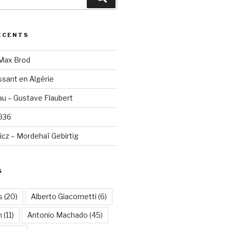
ÉCENTS
 Max Brod
sant en Algérie
u – Gustave Flaubert
1936
cz – Mordehaï Gebirtig
S
s
(20)
Alberto Giacometti
(6)
n
(11)
Antonio Machado
(45)