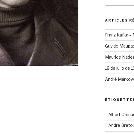
pour
:
ARTICLES R
Franz Kafka –
Guy de Maupas
Maurice Nadea
18 de julio de 
André Markowi
ÉTIQUETTE
Albert Camu
André Breto