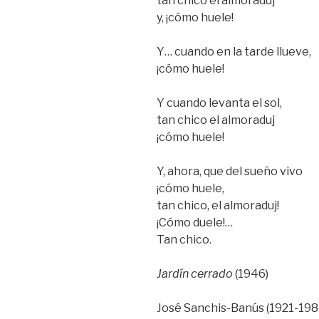
tan chico el almoraduj
y, ¡cómo huele!
Y… cuando en la tarde llueve,
¡cómo huele!
Y cuando levanta el sol,
tan chico el almoraduj
¡cómo huele!
Y, ahora, que del sueño vivo
¡cómo huele,
tan chico, el almoraduj!
¡Cómo duele!…
Tan chico.
Jardín cerrado
(1946)
José Sanchis-Banús (1921-1987)