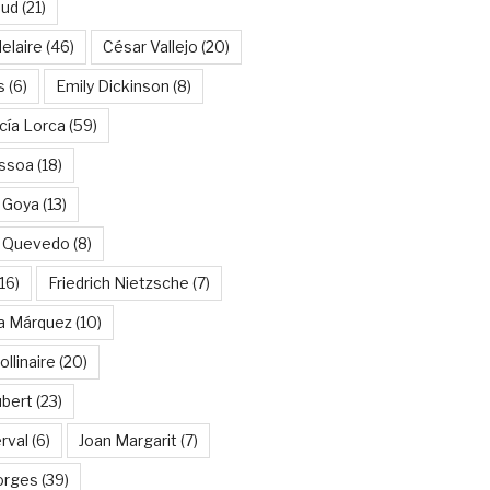
aud
(21)
elaire
(46)
César Vallejo
(20)
s
(6)
Emily Dickinson
(8)
cía Lorca
(59)
ssoa
(18)
 Goya
(13)
e Quevedo
(8)
16)
Friedrich Nietzsche
(7)
ía Márquez
(10)
llinaire
(20)
ubert
(23)
rval
(6)
Joan Margarit
(7)
orges
(39)