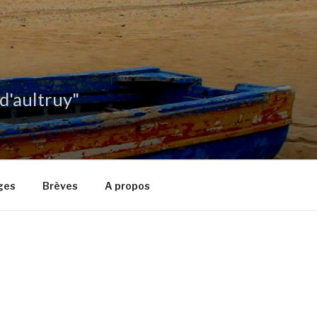
 d'aultruy"
ges
Brèves
A propos