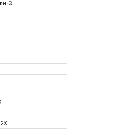
kner
(6)
)
)
25
(6)