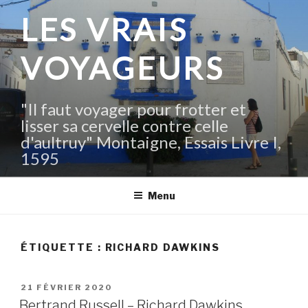
Aller
LES VRAIS
au
contenu
VOYAGEURS
principal
"Il faut voyager pour frotter et
lisser sa cervelle contre celle
d'aultruy" Montaigne, Essais Livre I,
1595
Menu
ÉTIQUETTE :
RICHARD DAWKINS
PUBLIÉ
21 FÉVRIER 2020
LE
Bertrand Russell – Richard Dawkins