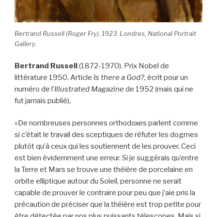
Bertrand Russell (Roger Fry). 1923. Londres, National Portrait
Gallery.
Bertrand Russell
(1872-1970). Prix Nobel de
littérature 1950. Article
Is there a God?,
écrit pour un
numéro de l’
Illustrated Magazine
de 1952
(mais qui ne
fut jamais publié),
«De nombreuses personnes orthodoxes parlent comme
si c’était le travail des sceptiques de réfuter les dogmes
plutôt qu’à ceux qui les soutiennent de les prouver. Ceci
est bien évidemment une erreur. Si je suggérais qu’entre
la Terre et Mars se trouve une théière de porcelaine en
orbite elliptique autour du Soleil, personne ne serait
capable de prouver le contraire pour peu que j’aie pris la
précaution de préciser que la théière est trop petite pour
être détectée par nos plus puissants télescopes. Mais si