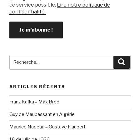
ce service possible.
Lire notre politique de
confidentialité.
Recherche
Reche
pour
:
ARTICLES RÉCENTS
Franz Kafka – Max Brod
Guy de Maupassant en Algérie
Maurice Nadeau – Gustave Flaubert
18 de julio de 1936