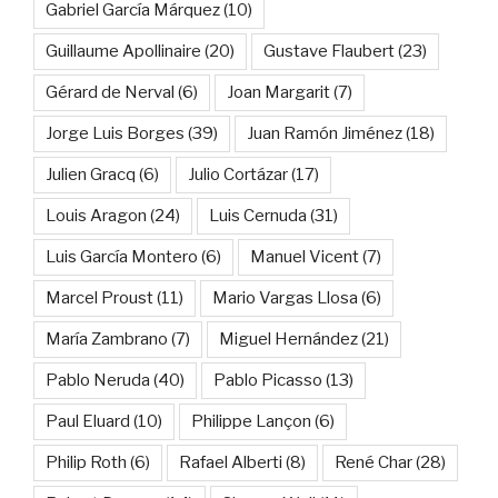
Gabriel García Márquez
(10)
Guillaume Apollinaire
(20)
Gustave Flaubert
(23)
Gérard de Nerval
(6)
Joan Margarit
(7)
Jorge Luis Borges
(39)
Juan Ramón Jiménez
(18)
Julien Gracq
(6)
Julio Cortázar
(17)
Louis Aragon
(24)
Luis Cernuda
(31)
Luis García Montero
(6)
Manuel Vicent
(7)
Marcel Proust
(11)
Mario Vargas Llosa
(6)
María Zambrano
(7)
Miguel Hernández
(21)
Pablo Neruda
(40)
Pablo Picasso
(13)
Paul Eluard
(10)
Philippe Lançon
(6)
Philip Roth
(6)
Rafael Alberti
(8)
René Char
(28)