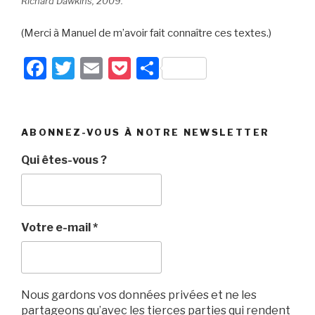
Richard Dawkins, 2009.
(Merci à Manuel de m’avoir fait connaître ces textes.)
F
T
E
P
P
a
wi
m
o
ar
c
tt
ail
c
ta
e
er
k
g
ABONNEZ-VOUS À NOTRE NEWSLETTER
b
et
er
Qui êtes-vous ?
o
o
k
Votre e-mail
*
Nous gardons vos données privées et ne les
partageons qu’avec les tierces parties qui rendent