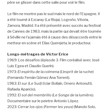
père se glisser dans cette salle pour voir le film.
Le film ne montre pas le sud mais le nord de l’Espagne. Il
a été tourné à Ezcaray (La Rioja), Logroño, Vitoria,
Zamora, Madrid. Il a été présenté avec succès au festival
de Cannes de 1983, mais la partie qui devait être tournée
à Séville ne l’a jamais été à cause des désaccords entre le
metteur en scène et Elías Querejeta, le producteur.
Longs-métrages de Víctor Erice
1969:
Los desafíos
(épisode 3. Film coréalisé avec José
Luis Egea et Claudio Guerín).
1973:
El espíritu de la colmena (L’esprit de la ruche
)
(Fernando Fernán Gómez Ana Torrent).
1983:
El sur (Le Sud)
(Icíar Bollaín, Omero Antonutti,
Rafaela Aparicio).
1992:
El sol del membrillo (Le Songe de la lumière)
.
Documentaire sur le peintre Antonio López.
2023:
Cerrar los ojos (Fermer les yeux)
(Manolo Solo,