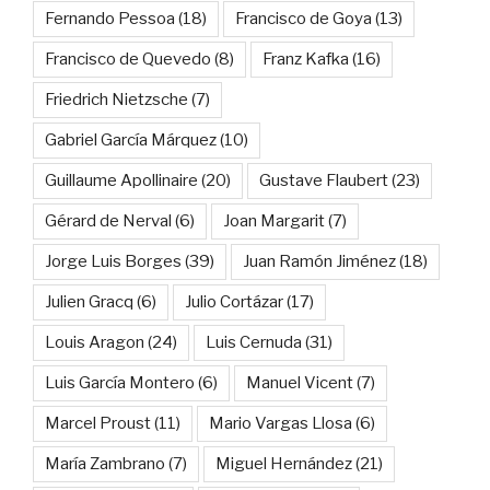
Fernando Pessoa
(18)
Francisco de Goya
(13)
Francisco de Quevedo
(8)
Franz Kafka
(16)
Friedrich Nietzsche
(7)
Gabriel García Márquez
(10)
Guillaume Apollinaire
(20)
Gustave Flaubert
(23)
Gérard de Nerval
(6)
Joan Margarit
(7)
Jorge Luis Borges
(39)
Juan Ramón Jiménez
(18)
Julien Gracq
(6)
Julio Cortázar
(17)
Louis Aragon
(24)
Luis Cernuda
(31)
Luis García Montero
(6)
Manuel Vicent
(7)
Marcel Proust
(11)
Mario Vargas Llosa
(6)
María Zambrano
(7)
Miguel Hernández
(21)