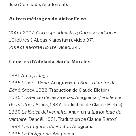
José Coronado, Ana Torrent).
Autres métrages de Víctor Erice
2005-2007:
Correspondencias ( Correspondances
–
10 lettres à Abbas Kiarostami), vídeo 97′.
2006:
La Morte Roug
e, video, 34′.
Oeuvres d’Adelaida García Morales
1981
Archipiélago.
1985
El sur – Bene
. Anagrama. (
El Sur – Histoire de
Bén
é. Stock, 1988. Traduction de Claude Bleton)
1985
El silencio de las sirenas
. Anagrama. (
Le silence
des sirènes.
Stock, 1987. Traduction de Claude Bleton)
1990
La lógica del vampiro
. Anagrama. (
La logique du
vampire.
Denoël, 1991. Traduction de Claude Bleton)
1994
Las mujeres de Héctor
. Anagrama.
1995
La tía Águeda
. Anagrama.