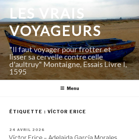
Aller
LES VRAIS
au
contenu
VOYAGEURS
principal
"Il faut voyager pour frotter et
lisser sa cervelle contre celle
d'aultruy" Montaigne, Essais Livre I,
1595
Menu
ÉTIQUETTE :
VÍCTOR ERICE
PUBLIÉ
24 AVRIL 2026
LE
Víctor Erice – Adelaida García Morales