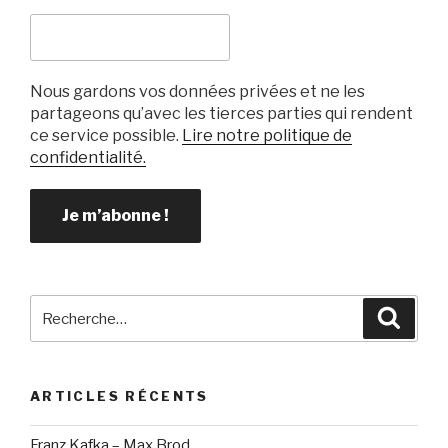
Nous gardons vos données privées et ne les
partageons qu’avec les tierces parties qui rendent
ce service possible.
Lire notre politique de
confidentialité.
Recherche
Reche
pour
:
ARTICLES RÉCENTS
Franz Kafka – Max Brod