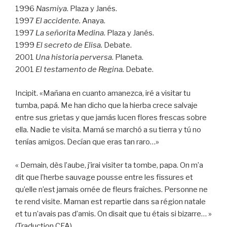
1996
Nasmiya
. Plaza y Janés.
1997
El accidente.
Anaya.
1997
La señorita Medina
. Plaza y Janés.
1999
El secreto de Elisa.
Debate.
2001
Una historia perversa
. Planeta.
2001
El testamento de Regina.
Debate.
Incipit. «Mañana en cuanto amanezca, iré a visitar tu
tumba, papá. Me han dicho que la hierba crece salvaje
entre sus grietas y que jamás lucen flores frescas sobre
ella. Nadie te visita. Mamá se marchó a su tierra y tú no
tenías amigos. Decían que eras tan raro…»
« Demain, dès l’aube, j’irai visiter ta tombe, papa. On m’a
dit que l’herbe sauvage pousse entre les fissures et
qu’elle n’est jamais ornée de fleurs fraîches. Personne ne
te rend visite. Maman est repartie dans sa région natale
et tu n’avais pas d’amis. On disait que tu étais si bizarre… »
(Traduction CFA)