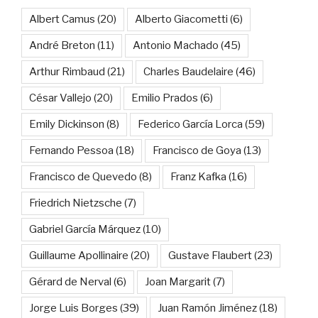
Albert Camus
(20)
Alberto Giacometti
(6)
André Breton
(11)
Antonio Machado
(45)
Arthur Rimbaud
(21)
Charles Baudelaire
(46)
César Vallejo
(20)
Emilio Prados
(6)
Emily Dickinson
(8)
Federico García Lorca
(59)
Fernando Pessoa
(18)
Francisco de Goya
(13)
Francisco de Quevedo
(8)
Franz Kafka
(16)
Friedrich Nietzsche
(7)
Gabriel García Márquez
(10)
Guillaume Apollinaire
(20)
Gustave Flaubert
(23)
Gérard de Nerval
(6)
Joan Margarit
(7)
Jorge Luis Borges
(39)
Juan Ramón Jiménez
(18)