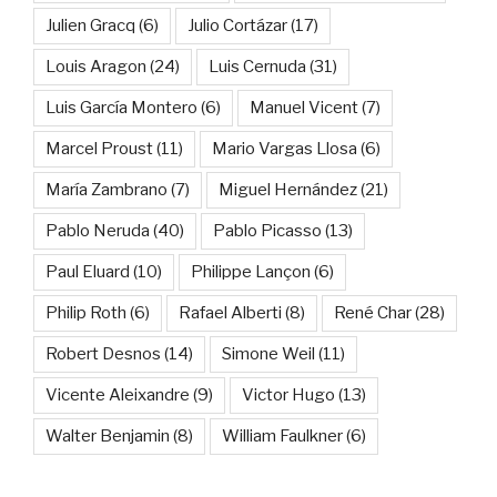
Julien Gracq
(6)
Julio Cortázar
(17)
Louis Aragon
(24)
Luis Cernuda
(31)
Luis García Montero
(6)
Manuel Vicent
(7)
Marcel Proust
(11)
Mario Vargas Llosa
(6)
María Zambrano
(7)
Miguel Hernández
(21)
Pablo Neruda
(40)
Pablo Picasso
(13)
Paul Eluard
(10)
Philippe Lançon
(6)
Philip Roth
(6)
Rafael Alberti
(8)
René Char
(28)
Robert Desnos
(14)
Simone Weil
(11)
Vicente Aleixandre
(9)
Victor Hugo
(13)
Walter Benjamin
(8)
William Faulkner
(6)