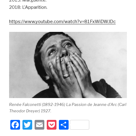
2015: Marguerite.
2018: L’Apparition.
https://www.youtube.com/watch?v=81FxWiDWJDc
Renée Falconetti (1892-1946) La Passion de Jeanne d’Arc (Carl
Theodor Dreyer) 1927.
F
T
E
P
P
a
wi
m
o
ar