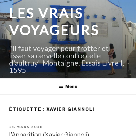
Aller
LES VRAIS
au
contenu
VOYAGEURS
principal
"Il faut voyager pour frotter et
lisser sa cervelle contre celle
d'aultruy" Montaigne, Essais Livre I,
1595
Menu
ÉTIQUETTE :
XAVIER GIANNOLI
PUBLIÉ
26 MARS 2018
LE
L’Apparition (Xavier Giannoli)