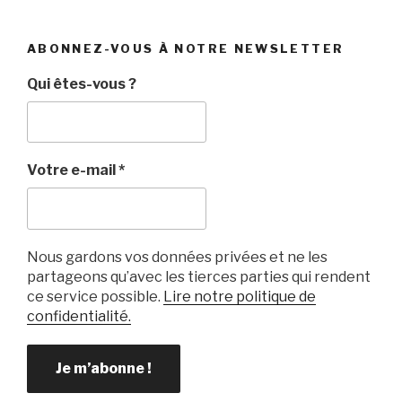
c
tt
ail
c
ta
e
er
k
g
ABONNEZ-VOUS À NOTRE NEWSLETTER
b
et
er
Qui êtes-vous ?
o
o
k
Votre e-mail
*
Nous gardons vos données privées et ne les
partageons qu’avec les tierces parties qui rendent
ce service possible.
Lire notre politique de
confidentialité.