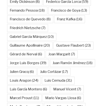
Emily Dickinson
(8)
Federico García Lorca
(59)
Fernando Pessoa
(18)
Francisco de Goya
(13)
Francisco de Quevedo
(8)
Franz Kafka
(16)
Friedrich Nietzsche
(7)
Gabriel García Márquez
(10)
Guillaume Apollinaire
(20)
Gustave Flaubert
(23)
Gérard de Nerval
(6)
Joan Margarit
(7)
Jorge Luis Borges
(39)
Juan Ramón Jiménez
(18)
Julien Gracq
(6)
Julio Cortázar
(17)
Louis Aragon
(24)
Luis Cernuda
(31)
Luis García Montero
(6)
Manuel Vicent
(7)
Marcel Proust
(11)
Mario Vargas Llosa
(6)