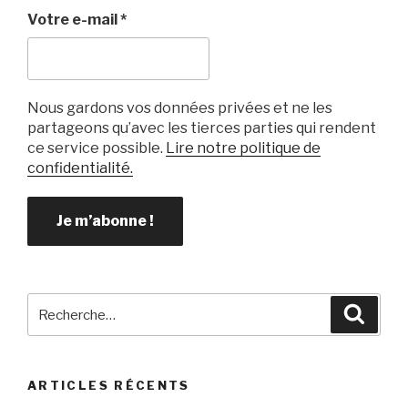
k
Votre e-mail
*
Nous gardons vos données privées et ne les
partageons qu’avec les tierces parties qui rendent
ce service possible.
Lire notre politique de
confidentialité.
Recherche
Reche
pour
:
ARTICLES RÉCENTS