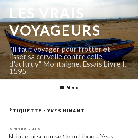
Aller
LES VRAIS
au
contenu
VOYAGEURS
principal
"Il faut voyager pour frotter et
lisser sa cervelle contre celle
d'aultruy" Montaigne, Essais Livre I,
1595
Menu
ÉTIQUETTE :
YVES HINANT
PUBLIÉ
6 MARS 2018
LE
Ni juge, ni soumise (Jean Libon – Yves