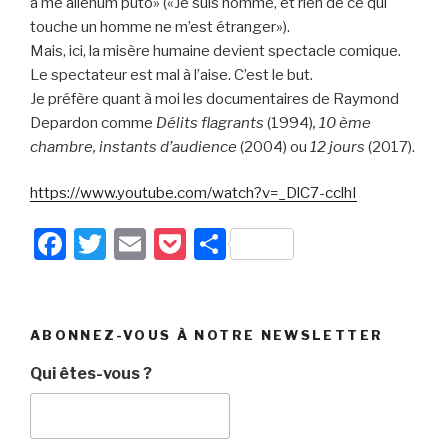
a me alienum puto» («Je suis homme, et rien de ce qui
touche un homme ne m’est étranger»).
Mais, ici, la misère humaine devient spectacle comique.
Le spectateur est mal à l’aise. C’est le but.
Je préfère quant à moi les documentaires de Raymond
Depardon comme
Délits flagrants
(1994)
, 10 ème
chambre, instants d’audience
(2004) ou
12 jours
(2017).
https://www.youtube.com/watch?v=_DlC7-cclhI
F
T
E
P
P
a
wi
m
o
ar
c
tt
ail
c
ta
e
er
k
g
ABONNEZ-VOUS À NOTRE NEWSLETTER
b
et
er
Qui êtes-vous ?
o
o