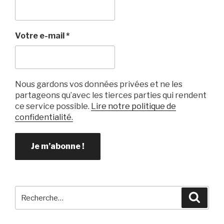
o
o
k
Votre e-mail
*
Nous gardons vos données privées et ne les
partageons qu’avec les tierces parties qui rendent
ce service possible.
Lire notre politique de
confidentialité.
Recherche
Reche
pour
: