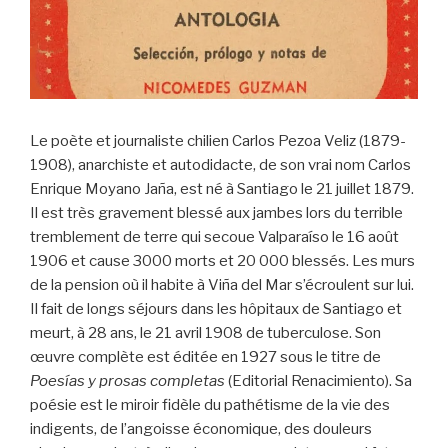
Le poète et journaliste chilien Carlos Pezoa Veliz (1879-
1908), anarchiste et autodidacte, de son vrai nom Carlos
Enrique Moyano Jaña, est né à Santiago le 21 juillet 1879.
Il est très gravement blessé aux jambes lors du terrible
tremblement de terre qui secoue Valparaíso le 16 août
1906 et cause 3000 morts et 20 000 blessés. Les murs
de la pension où il habite à Viña del Mar s’écroulent sur lui.
Il fait de longs séjours dans les hôpitaux de Santiago et
meurt, à 28 ans, le 21 avril 1908 de tuberculose. Son
œuvre complète est éditée en 1927 sous le titre de
Poesías y prosas completas
(Editorial Renacimiento). Sa
poésie est le miroir fidèle du pathétisme de la vie des
indigents, de l’angoisse économique, des douleurs