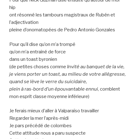
Pour que Nick Guzman dise ensuite qu’autour de moi
hip
ont résonné les tambours magistraux de Rubén et
l’adjectivation
pleine d’onomatopées de Pedro Antonio Gonzales
Pour qu’il dise qu’on m’a trompé
qu’on m’a entraîné de force
dans un toast byronien
(de petites choses comme
Invité au banquet de la vie,
je viens porter un toast, au milieu de votre allégresse,
quand se lève le verre du suicidaire,
plein à ras-bord d’un épouvantable ennui
, comblent
mon esprit classe moyenne inférieure)
Je ferais mieux d’aller à Valparaíso travailler
Regarder la mer l’après-midi
Je pars précédé de colombes
Cette attitude nous a paru suspecte