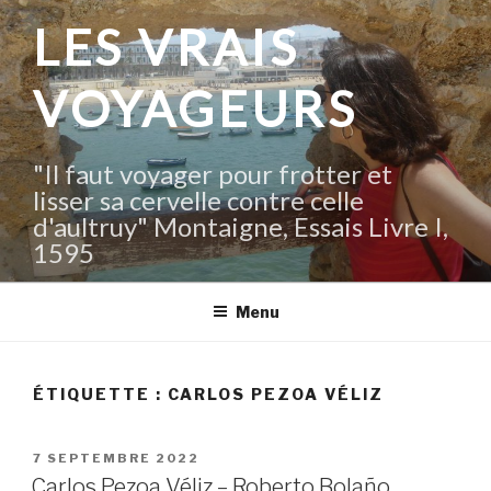
Aller
LES VRAIS
au
contenu
VOYAGEURS
principal
"Il faut voyager pour frotter et
lisser sa cervelle contre celle
d'aultruy" Montaigne, Essais Livre I,
1595
Menu
ÉTIQUETTE :
CARLOS PEZOA VÉLIZ
PUBLIÉ
7 SEPTEMBRE 2022
LE
Carlos Pezoa Véliz – Roberto Bolaño