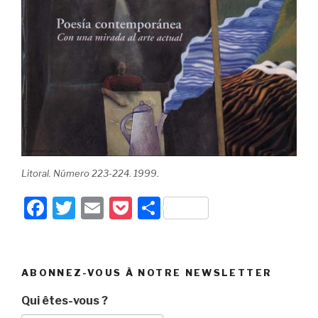
Litoral. Número 223-224. 1999.
F
T
E
P
P
a
wi
m
o
ar
c
tt
ail
c
ta
e
er
k
g
ABONNEZ-VOUS À NOTRE NEWSLETTER
b
et
er
Qui êtes-vous ?