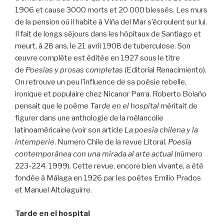
1906 et cause 3000 morts et 20 000 blessés. Les murs
de la pension où il habite à Viña del Mar s’écroulent sur lui.
Il fait de longs séjours dans les hôpitaux de Santiago et
meurt, à 28 ans, le 21 avril 1908 de tuberculose. Son
œuvre complète est éditée en 1927 sous le titre
de
Poesías y prosas completas
(Editorial Renacimiento).
On retrouve un peu l’influence de sa poésie rebelle,
ironique et populaire chez Nicanor Parra. Roberto Bolaño
pensait que le poème
Tarde en el hospital
méritait de
figurer dans une anthologie de la mélancolie
latinoaméricaine (voir son article
La poesía chilena y la
intemperie
. Numero Chile de la revue Litoral.
Poesía
contemporánea con una mirada al arte actual
(número
223-224. 1999). Cette revue, encore bien vivante, a été
fondée à Málaga en 1926 par les poètes Emilio Prados
et Manuel Altolaguirre.
Tarde en el hospital