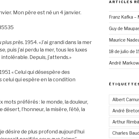
ARTICLES R
vier. Mon père est né un 4 janvier.
Franz Kafka –
335535
Guy de Maupas
Maurice Nadea
 plus près.
1954. «J’ai grandi dans la mer
, puis j’ai perdu la mer, tous les luxes
18 de julio de 
 intolérable. Depuis, j’attends.»
André Markowi
951 « Celui qui désespère des
celui qui espère en la condition
ÉTIQUETTE
Albert Camu
x mots préférés : le monde, la douleur,
 désert, l’honneur, la misère, l’été, la
André Breto
Arthur Rimb
e désire de plus profond aujourd’hui
Charles Baud