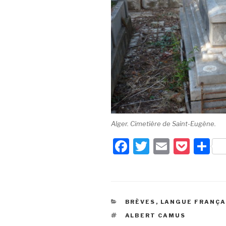
Alger. Cimetière de Saint-Eugène.
F
T
E
P
P
a
wi
m
o
ar
c
tt
ail
c
ta
e
er
k
g
CATÉGORIES
BRÈVES
,
LANGUE FRANÇA
b
et
er
ÉTIQUETTES
ALBERT CAMUS