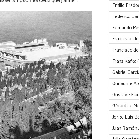
aisserait pacifiés ceux que j’aime”.
Emilio Prado
Federico Gar
Fernando Pe
Francisco de
Francisco d
Franz Kafka
(
Gabriel Garc
Guillaume Apo
Gustave Fla
Gérard de Ne
Jorge Luis B
Juan Ramón 