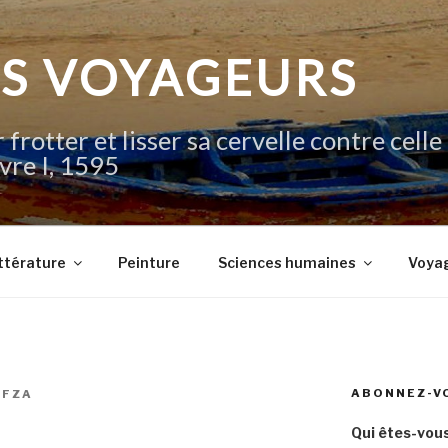
IS VOYAGEURS
 frotter et lisser sa cervelle contre celle
vre I, 1595
ttérature
Peinture
Sciences humaines
Voya
ABONNEZ-V
OFZA
Qui êtes-vous