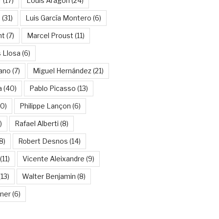
r
(17)
Louis Aragon
(24)
a
(31)
Luis García Montero
(6)
nt
(7)
Marcel Proust
(11)
 Llosa
(6)
ano
(7)
Miguel Hernández
(21)
a
(40)
Pablo Picasso
(13)
10)
Philippe Lançon
(6)
)
Rafael Alberti
(8)
8)
Robert Desnos
(14)
(11)
Vicente Aleixandre
(9)
13)
Walter Benjamin
(8)
kner
(6)