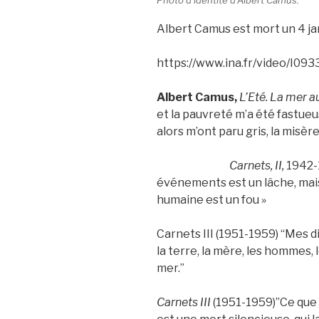
Albert Camus est mort un 4 jan
https://www.ina.fr/video/I09
Albert Camus,
L’Eté. La mer au
et la pauvreté m’a été fastueuse
alors m’ont paru gris, la misère
Carnets, II,
1942-1
événements est un lâche, mais 
humaine est un fou »
Carnets III (1951-1959) “Mes di
la terre, la mère, les hommes, le
mer.”
Carnets III
(1951-1959)”Ce que j