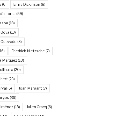
s
(6)
Emily Dickinson
(8)
cía Lorca
(59)
ssoa
(18)
 Goya
(13)
e Quevedo
(8)
16)
Friedrich Nietzsche
(7)
ía Márquez
(10)
llinaire
(20)
ubert
(23)
rval
(6)
Joan Margarit
(7)
orges
(39)
Jiménez
(18)
Julien Gracq
(6)