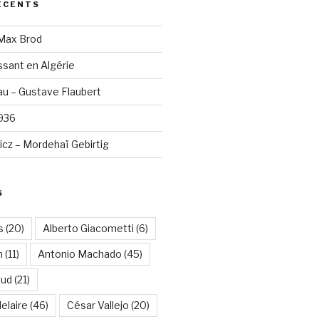
ÉCENTS
 Max Brod
sant en Algérie
u – Gustave Flaubert
1936
cz – Mordehaï Gebirtig
S
s
(20)
Alberto Giacometti
(6)
n
(11)
Antonio Machado
(45)
aud
(21)
elaire
(46)
César Vallejo
(20)