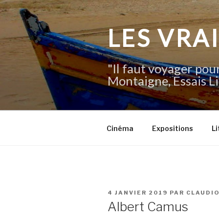
Aller
au
contenu
LES VRA
principal
"Il faut voyager pour
Montaigne, Essais Li
Cinéma
Expositions
Li
PUBLIÉ
4 JANVIER 2019
PAR
CLAUDI
LE
Albert Camus