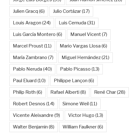
Julien Gracq
(6)
Julio Cortázar
(17)
Louis Aragon
(24)
Luis Cernuda
(31)
Luis García Montero
(6)
Manuel Vicent
(7)
Marcel Proust
(11)
Mario Vargas Llosa
(6)
María Zambrano
(7)
Miguel Hernández
(21)
Pablo Neruda
(40)
Pablo Picasso
(13)
Paul Eluard
(10)
Philippe Lançon
(6)
Philip Roth
(6)
Rafael Alberti
(8)
René Char
(28)
Robert Desnos
(14)
Simone Weil
(11)
Vicente Aleixandre
(9)
Victor Hugo
(13)
Walter Benjamin
(8)
William Faulkner
(6)