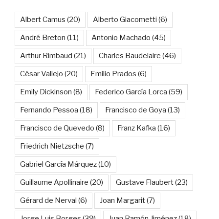
Albert Camus
(20)
Alberto Giacometti
(6)
André Breton
(11)
Antonio Machado
(45)
Arthur Rimbaud
(21)
Charles Baudelaire
(46)
César Vallejo
(20)
Emilio Prados
(6)
Emily Dickinson
(8)
Federico García Lorca
(59)
Fernando Pessoa
(18)
Francisco de Goya
(13)
Francisco de Quevedo
(8)
Franz Kafka
(16)
Friedrich Nietzsche
(7)
Gabriel García Márquez
(10)
Guillaume Apollinaire
(20)
Gustave Flaubert
(23)
Gérard de Nerval
(6)
Joan Margarit
(7)
Jorge Luis Borges
(39)
Juan Ramón Jiménez
(18)