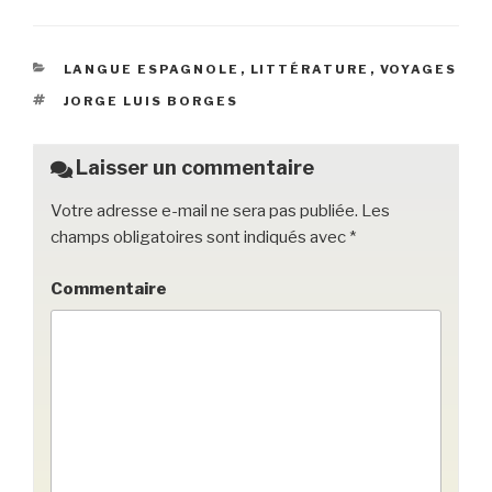
c
tt
ail
c
ta
e
er
k
g
CATÉGORIES
LANGUE ESPAGNOLE
,
LITTÉRATURE
,
VOYAGES
b
et
er
ÉTIQUETTES
JORGE LUIS BORGES
o
o
Laisser un commentaire
k
Votre adresse e-mail ne sera pas publiée.
Les
champs obligatoires sont indiqués avec
*
Commentaire