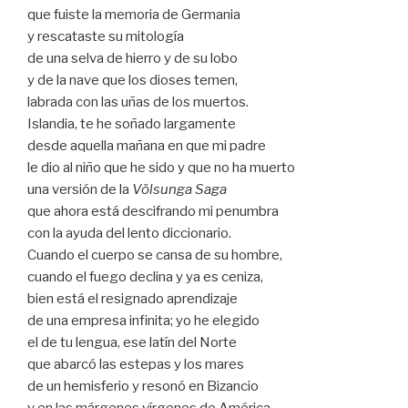
que fuiste la memoria de Germania
y rescataste su mitología
de una selva de hierro y de su lobo
y de la nave que los dioses temen,
labrada con las uñas de los muertos.
Islandia, te he soñado largamente
desde aquella mañana en que mi padre
le dio al niño que he sido y que no ha muerto
una versión de la
Völsunga Saga
que ahora está descifrando mi penumbra
con la ayuda del lento diccionario.
Cuando el cuerpo se cansa de su hombre,
cuando el fuego declina y ya es ceniza,
bien está el resignado aprendizaje
de una empresa infinita; yo he elegido
el de tu lengua, ese latín del Norte
que abarcó las estepas y los mares
de un hemisferio y resonó en Bizancio