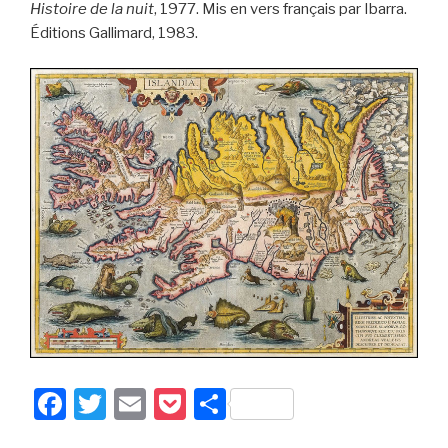
Histoire de la nuit
, 1977. Mis en vers français par Ibarra.
Éditions Gallimard, 1983.
F
T
E
P
P
a
wi
m
o
ar