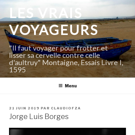
Aller
LES VRAIS
au
contenu
VOYAGEURS
principal
"Il faut voyager pour frotter et
lisser sa cervelle contre celle
d'aultruy" Montaigne, Essais Livre I,
1595
Menu
PUBLIÉ
21 JUIN 2019
PAR
CLAUDIOFZA
LE
Jorge Luis Borges