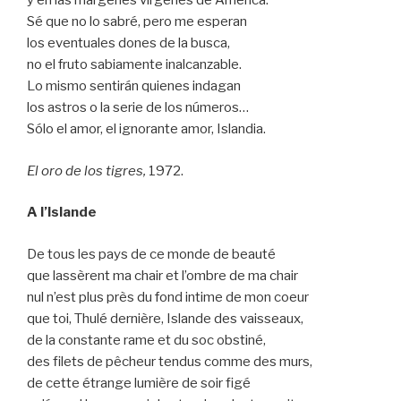
y en las márgenes vírgenes de América.
Sé que no lo sabré, pero me esperan
los eventuales dones de la busca,
no el fruto sabiamente inalcanzable.
Lo mismo sentirán quienes indagan
los astros o la serie de los números…
Sólo el amor, el ignorante amor, Islandia.
El oro de los tigres,
1972.
A l’Islande
De tous les pays de ce monde de beauté
que lassèrent ma chair et l’ombre de ma chair
nul n’est plus près du fond intime de mon coeur
que toi, Thulé dernière, Islande des vaisseaux,
de la constante rame et du soc obstiné,
des filets de pêcheur tendus comme des murs,
de cette étrange lumière de soir figé