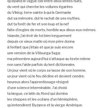
qu’épand le vague ciel entre deux lentes nuits,
du vent qui cherche les voilures égarées
du Viking; terre sainte à qui la Germanie
dut sa mémoire, dut le rachat de ses mythes,
dut ta forêt de fer et son loup et la nef
faite d’ongles de morts, horrible aux dieux eux-mêmes.
Islande, j’ai rêvé de toi bien longuement
depuis ce vieux matin où mon père donna
à l’enfant que j’étais et que je suis encore
une version de la Völsunga Saga;
ma pénombre aujourd’hui s’attaque au texte même
non sans l’aide parfois du lent dictionnaire.
Un jour vient où le corps se lasse de son homme,
un jour vient où le feu décline et devient cendre;
heureux alors l’apprentissage résigné
d’une science interminable. J’ai choisi
ta langue, ce latin du Nord qui domina
les steppes et les océans d’un hémisphère,
qu’entendirent Byzance et la vierge Amérique.