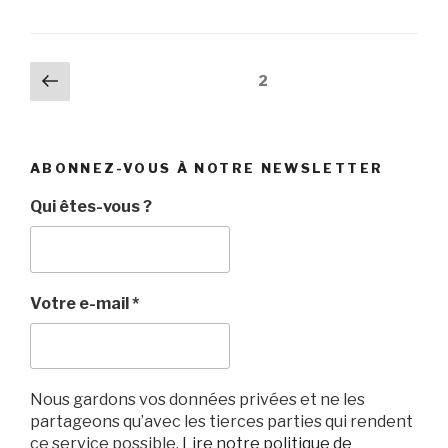
c
tt
ail
c
ta
e
er
k
g
Navigation
Page
Page
2
b
et
er
précédente
des
o
articles
o
ABONNEZ-VOUS À NOTRE NEWSLETTER
k
Qui êtes-vous ?
Votre e-mail
*
Nous gardons vos données privées et ne les
partageons qu’avec les tierces parties qui rendent
ce service possible.
Lire notre politique de