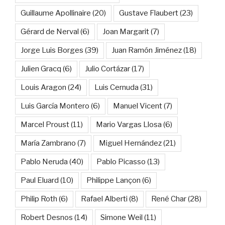
Guillaume Apollinaire
(20)
Gustave Flaubert
(23)
Gérard de Nerval
(6)
Joan Margarit
(7)
Jorge Luis Borges
(39)
Juan Ramón Jiménez
(18)
Julien Gracq
(6)
Julio Cortázar
(17)
Louis Aragon
(24)
Luis Cernuda
(31)
Luis García Montero
(6)
Manuel Vicent
(7)
Marcel Proust
(11)
Mario Vargas Llosa
(6)
María Zambrano
(7)
Miguel Hernández
(21)
Pablo Neruda
(40)
Pablo Picasso
(13)
Paul Eluard
(10)
Philippe Lançon
(6)
Philip Roth
(6)
Rafael Alberti
(8)
René Char
(28)
Robert Desnos
(14)
Simone Weil
(11)