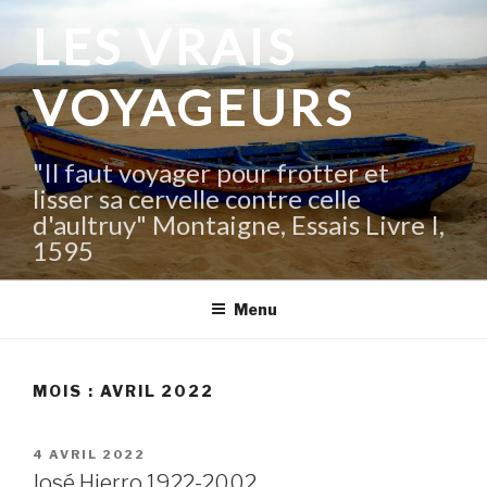
Aller
LES VRAIS
au
contenu
VOYAGEURS
principal
"Il faut voyager pour frotter et
lisser sa cervelle contre celle
d'aultruy" Montaigne, Essais Livre I,
1595
Menu
MOIS :
AVRIL 2022
PUBLIÉ
4 AVRIL 2022
LE
José Hierro 1922-2002