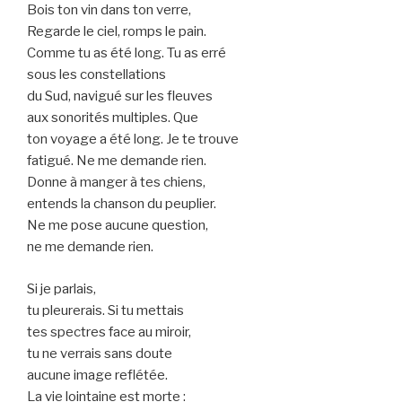
Bois ton vin dans ton verre,
Regarde le ciel, romps le pain.
Comme tu as été long. Tu as erré
sous les constellations
du Sud, navigué sur les fleuves
aux sonorités multiples. Que
ton voyage a été long. Je te trouve
fatigué. Ne me demande rien.
Donne à manger à tes chiens,
entends la chanson du peuplier.
Ne me pose aucune question,
ne me demande rien.
Si je parlais,
tu pleurerais. Si tu mettais
tes spectres face au miroir,
tu ne verrais sans doute
aucune image reflétée.
La vie lointaine est morte :