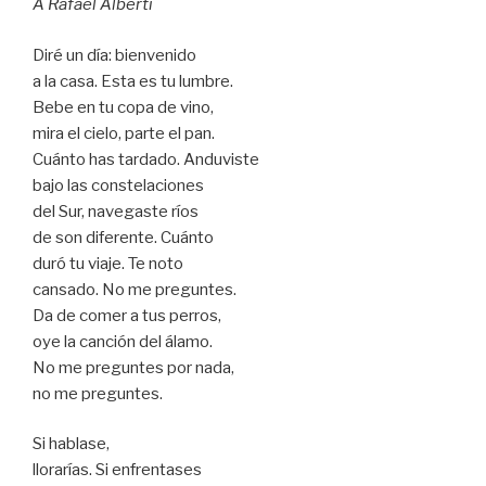
A Rafael Alberti
Diré un día: bienvenido
a la casa. Esta es tu lumbre.
Bebe en tu copa de vino,
mira el cielo, parte el pan.
Cuánto has tardado. Anduviste
bajo las constelaciones
del Sur, navegaste ríos
de son diferente. Cuánto
duró tu viaje. Te noto
cansado. No me preguntes.
Da de comer a tus perros,
oye la canción del álamo.
No me preguntes por nada,
no me preguntes.
Si hablase,
llorarías. Si enfrentases