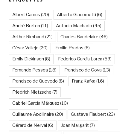
ÉTIQUETTES
Albert Camus
(20)
Alberto Giacometti
(6)
André Breton
(11)
Antonio Machado
(45)
Arthur Rimbaud
(21)
Charles Baudelaire
(46)
César Vallejo
(20)
Emilio Prados
(6)
Emily Dickinson
(8)
Federico García Lorca
(59)
Fernando Pessoa
(18)
Francisco de Goya
(13)
Francisco de Quevedo
(8)
Franz Kafka
(16)
Friedrich Nietzsche
(7)
Gabriel García Márquez
(10)
Guillaume Apollinaire
(20)
Gustave Flaubert
(23)
Gérard de Nerval
(6)
Joan Margarit
(7)