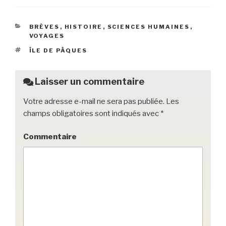
c
tt
ail
c
ta
e
er
k
g
CATÉGORIES
BRÈVES
,
HISTOIRE
,
SCIENCES HUMAINES
,
b
et
er
VOYAGES
o
ÉTIQUETTES
ÎLE DE PÂQUES
o
k
Laisser un commentaire
Votre adresse e-mail ne sera pas publiée.
Les
champs obligatoires sont indiqués avec
*
Commentaire