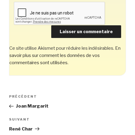
Ce site utilise Akismet pour réduire les indésirables.
En
savoir plus sur comment les données de vos
commentaires sont utilisées
.
Navigation
Article
PRÉCÉDENT
de
précédent
Joan Margarit
l’article
Article
SUIVANT
suivant
René Char