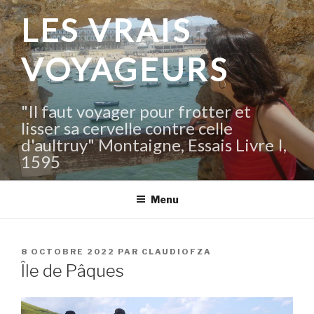
Aller
LES VRAIS
au
contenu
VOYAGEURS
principal
"Il faut voyager pour frotter et
lisser sa cervelle contre celle
d'aultruy" Montaigne, Essais Livre I,
1595
Menu
PUBLIÉ
8 OCTOBRE 2022
PAR
CLAUDIOFZA
LE
Île de Pâques