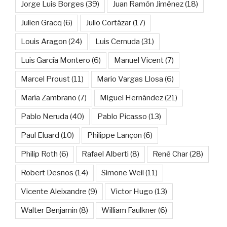
Jorge Luis Borges
(39)
Juan Ramón Jiménez
(18)
Julien Gracq
(6)
Julio Cortázar
(17)
Louis Aragon
(24)
Luis Cernuda
(31)
Luis García Montero
(6)
Manuel Vicent
(7)
Marcel Proust
(11)
Mario Vargas Llosa
(6)
María Zambrano
(7)
Miguel Hernández
(21)
Pablo Neruda
(40)
Pablo Picasso
(13)
Paul Eluard
(10)
Philippe Lançon
(6)
Philip Roth
(6)
Rafael Alberti
(8)
René Char
(28)
Robert Desnos
(14)
Simone Weil
(11)
Vicente Aleixandre
(9)
Victor Hugo
(13)
Walter Benjamin
(8)
William Faulkner
(6)