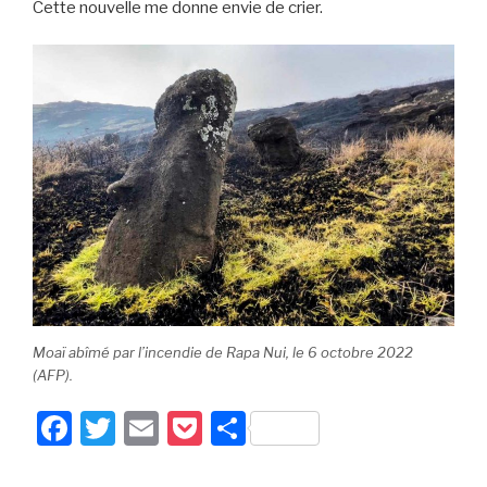
Cette nouvelle me donne envie de crier.
Moaï abîmé par l’incendie de Rapa Nui, le 6 octobre 2022
(AFP).
F
T
E
P
P
a
wi
m
o
ar