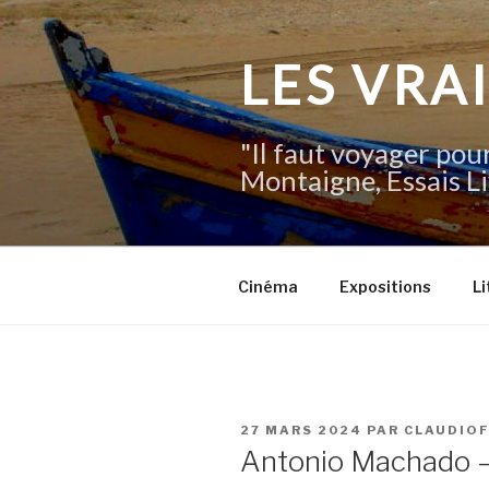
Aller
au
contenu
LES VRA
principal
"Il faut voyager pour
Montaigne, Essais Li
Cinéma
Expositions
Li
PUBLIÉ
27 MARS 2024
PAR
CLAUDIO
LE
Antonio Machado – 