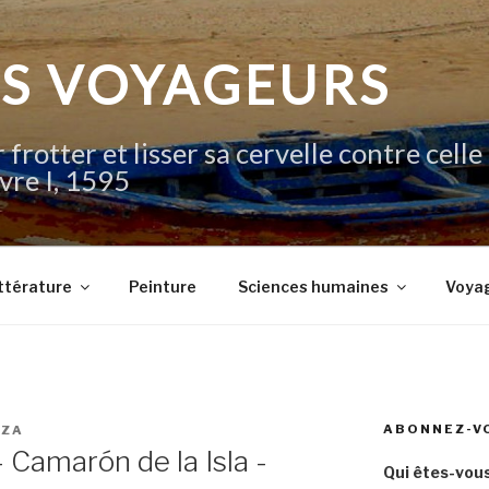
IS VOYAGEURS
 frotter et lisser sa cervelle contre celle
vre I, 1595
ttérature
Peinture
Sciences humaines
Voya
ABONNEZ-V
FZA
Camarón de la Isla -
Qui êtes-vous