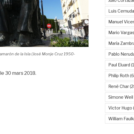
Julio Cortáza
Luis Cernud
Manuel Vice
Mario Vargas
María Zambr
marón de la Isla (José Monje Cruz 1950-
Pablo Nerud
Paul Eluard
(
le 30 mars 2018.
Philip Roth
(6
René Char
(2
Simone Weil
Victor Hugo
(
William Faul