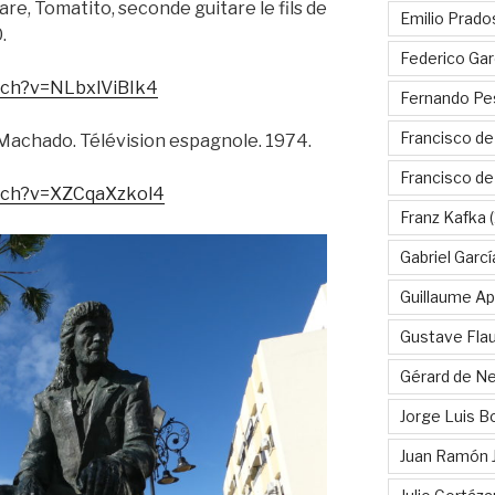
tare, Tomatito, seconde guitare le fils de
Emilio Prado
.
Federico Gar
tch?v=NLbxlViBIk4
Fernando Pe
Francisco de
achado. Télévision espagnole. 1974.
Francisco d
tch?v=XZCqaXzkol4
Franz Kafka
(
Gabriel Garc
Guillaume Apo
Gustave Fla
Gérard de Ne
Jorge Luis B
Juan Ramón 