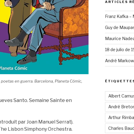
ARTICLES R
Franz Kafka –
Guy de Maupas
Maurice Nadea
18 de julio de 
André Markowi
 poetas en guerra
. Barcelona, Planeta Cómic,
ÉTIQUETTE
Albert Camu
ueves Santo. Semaine Sainte en
André Breto
Arthur Rimb
ntroduit par Joan Manuel Serrat).
Charles Baud
he Lisbon Simphony Orchestra.