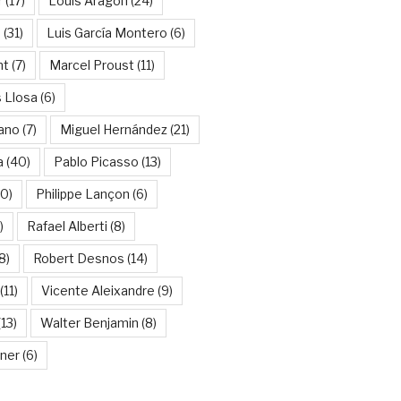
r
(17)
Louis Aragon
(24)
a
(31)
Luis García Montero
(6)
nt
(7)
Marcel Proust
(11)
 Llosa
(6)
ano
(7)
Miguel Hernández
(21)
a
(40)
Pablo Picasso
(13)
10)
Philippe Lançon
(6)
)
Rafael Alberti
(8)
8)
Robert Desnos
(14)
(11)
Vicente Aleixandre
(9)
13)
Walter Benjamin
(8)
kner
(6)