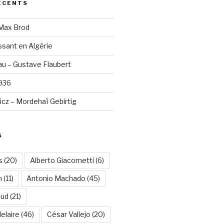
ÉCENTS
 Max Brod
sant en Algérie
u – Gustave Flaubert
1936
cz – Mordehaï Gebirtig
S
s
(20)
Alberto Giacometti
(6)
n
(11)
Antonio Machado
(45)
aud
(21)
elaire
(46)
César Vallejo
(20)