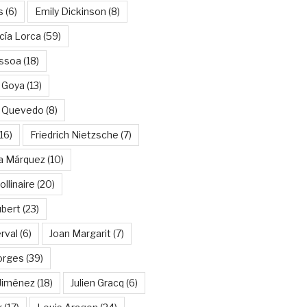
s
(6)
Emily Dickinson
(8)
cía Lorca
(59)
ssoa
(18)
 Goya
(13)
e Quevedo
(8)
16)
Friedrich Nietzsche
(7)
ía Márquez
(10)
llinaire
(20)
ubert
(23)
rval
(6)
Joan Margarit
(7)
orges
(39)
Jiménez
(18)
Julien Gracq
(6)