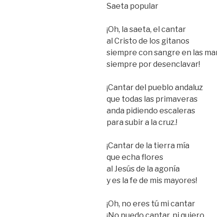
Saeta popular
¡Oh, la saeta, el cantar
al Cristo de los gitanos
siempre con sangre en las m
siempre por desenclavar!
¡Cantar del pueblo andaluz
que todas las primaveras
anda pidiendo escaleras
para subir a la cruz.!
¡Cantar de la tierra mía
que echa flores
al Jesús de la agonía
y es la fe de mis mayores!
¡Oh, no eres tú mi cantar
¡No puedo cantar, ni quiero