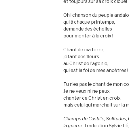
et toujours sur sa croix cloué!
Oh ! chanson du peuple andalo
qui à chaque printemps,
demande des échelles
pour monter à la croix !
Chant de ma terre,
jetant des fleurs
au Christ de l’agonie,
qui est la foi de mes ancêtres !
Tu n’es pas le chant de mon co
Je ne veux ni ne peux
chanter ce Christ en croix
mais celui qui marchait sur la 
Champs de Castille, Solitudes,
la guerre.
Traduction Sylvie Lé