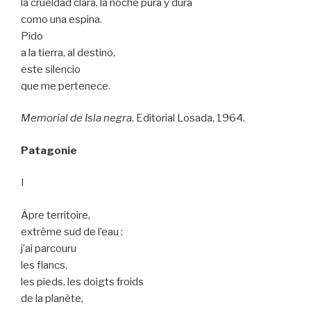
la crueldad clara, la noche pura y dura
como una espina.
Pido
a la tierra, al destino,
este silencio
que me pertenece.
Memorial de Isla negra
. Editorial Losada, 1964.
Patagonie
I
Âpre territoire,
extrême sud de l’eau :
j’ai parcouru
les flancs,
les pieds, les doigts froids
de la planète,