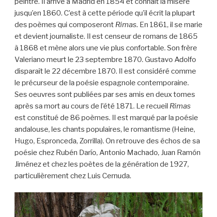
peintre. Il arrive à Madrid en 1854 et connaît la misère
jusqu’en 1860. C’est à cette période qu’il écrit la plupart
des poèmes qui composeront
Rimas.
En 1861, il se marie
et devient journaliste. Il est censeur de romans de 1865
à 1868 et mène alors une vie plus confortable. Son frère
Valeriano meurt le 23 septembre 1870. Gustavo Adolfo
disparaît le 22 décembre 1870. Il est considéré comme
le précurseur de la poésie espagnole contemporaine.
Ses oeuvres sont publiées par ses amis en deux tomes
après sa mort au cours de l’été 1871. Le recueil
Rimas
est constitué de 86 poèmes. Il est marqué par la poésie
andalouse, les chants populaires, le romantisme (Heine,
Hugo, Espronceda, Zorrilla). On retrouve des échos de sa
poésie chez Rubén Darío, Antonio Machado, Juan Ramón
Jiménez et chez les poètes de la génération de 1927,
particulièrement chez Luis Cernuda.