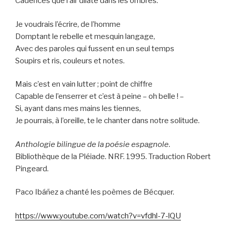
Cadences que l’air dilate dans les ombres.
Je voudrais l’écrire, de l’homme
Domptant le rebelle et mesquin langage,
Avec des paroles qui fussent en un seul temps
Soupirs et ris, couleurs et notes.
Mais c’est en vain lutter ; point de chiffre
Capable de l’enserrer et c’est à peine – oh belle ! –
Si, ayant dans mes mains les tiennes,
Je pourrais, à l’oreille, te le chanter dans notre solitude.
Anthologie bilingue de la poésie espagnole
.
Bibliothèque de la Pléiade. NRF. 1995. Traduction Robert
Pingeard.
Paco Ibáñez a chanté les poèmes de Bécquer.
https://www.youtube.com/watch?v=vfdhl-7-lQU