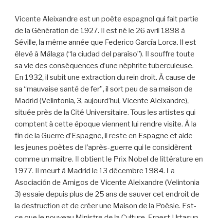
Vicente Aleixandre est un poète espagnol qui fait partie
de la Génération de 1927. Il est né le 26 avril 1898 à
Séville, la même année que Federico García Lorca. Il est
élevé à Málaga (“la ciudad del paraíso”). Il souffre toute
sa vie des conséquences d’une néphrite tuberculeuse.
En 1932, il subit une extraction du rein droit. À cause de
sa “mauvaise santé de fer”, il sort peu de sa maison de
Madrid (Velintonia, 3, aujourd’hui, Vicente Aleixandre),
située près de la Cité Universitaire. Tous les artistes qui
comptent à cette époque viennent lui rendre visite. À la
fin de la Guerre d’Espagne, il reste en Espagne et aide
les jeunes poètes de l’après-guerre qui le considèrent
comme un maître. Il obtient le Prix Nobel de littérature en
1977. Il meurt à Madrid le 13 décembre 1984. La
Asociación de Amigos de Vicente Aleixandre (Velintonia
3) essaie depuis plus de 25 ans de sauver cet endroit de
la destruction et de créer une Maison de la Poésie. Est-
ce que le nouveau Ministre de la Culture, Ernest Urtasun,