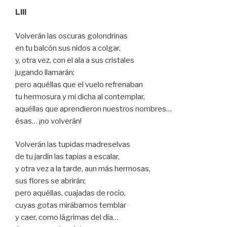
LIII
Volverán las oscuras golondrinas
en tu balcón sus nidos a colgar,
y, otra vez, con el ala a sus cristales
jugando llamarán;
pero aquéllas que el vuelo refrenaban
tu hermosura y mi dicha al contemplar,
aquéllas que aprendieron nuestros nombres…
ésas… ¡no volverán!
Volverán las tupidas madreselvas
de tu jardín las tapias a escalar,
y otra vez a la tarde, aun más hermosas,
sus flores se abrirán;
pero aquéllas, cuajadas de rocío,
cuyas gotas mirábamos temblar
y caer, como lágrimas del día…