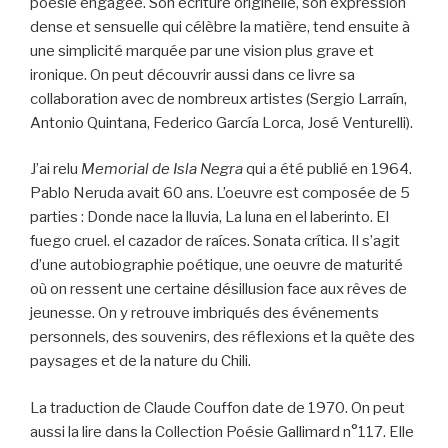
poésie engagée. Son écriture originelle, son expression
dense et sensuelle qui célèbre la matière, tend ensuite à
une simplicité marquée par une vision plus grave et
ironique. On peut découvrir aussi dans ce livre sa
collaboration avec de nombreux artistes (Sergio Larraín,
Antonio Quintana, Federico García Lorca, José Venturelli).
J’ai relu
Memorial de Isla Negra
qui a été publié en 1964.
Pablo Neruda avait 60 ans. L’oeuvre est composée de 5
parties : Donde nace la lluvia, La luna en el laberinto. El
fuego cruel. el cazador de raíces. Sonata crítica. Il s’agit
d’une autobiographie poétique, une oeuvre de maturité
où on ressent une certaine désillusion face aux rêves de
jeunesse. On y retrouve imbriqués des événements
personnels, des souvenirs, des réflexions et la quête des
paysages et de la nature du Chili.
La traduction de Claude Couffon date de 1970. On peut
aussi la lire dans la Collection Poésie Gallimard n°117. Elle