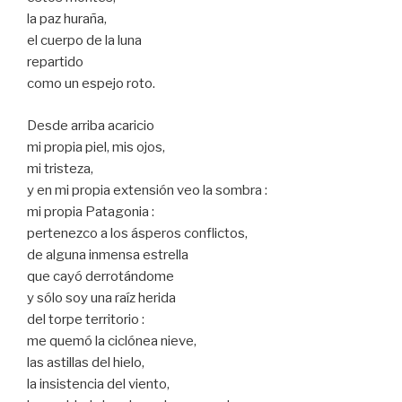
la paz huraña,
el cuerpo de la luna
repartido
como un espejo roto.
Desde arriba acaricio
mi propia piel, mis ojos,
mi tristeza,
y en mi propia extensión veo la sombra :
mi propia Patagonia :
pertenezco a los ásperos conflictos,
de alguna inmensa estrella
que cayó derrotándome
y sólo soy una raíz herida
del torpe territorio :
me quemó la ciclónea nieve,
las astillas del hielo,
la insistencia del viento,