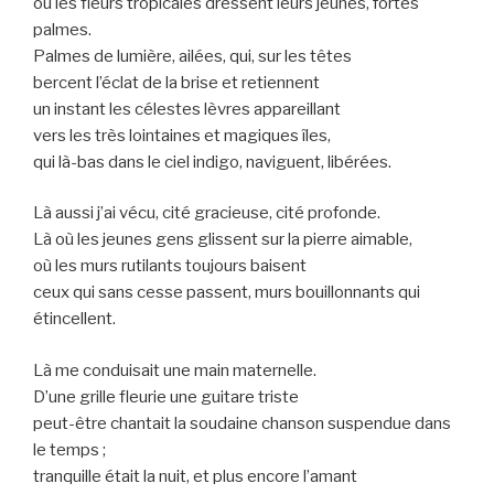
où les fleurs tropicales dressent leurs jeunes, fortes
palmes.
Palmes de lumière, ailées, qui, sur les têtes
bercent l’éclat de la brise et retiennent
un instant les célestes lèvres appareillant
vers les très lointaines et magiques îles,
qui là-bas dans le ciel indigo, naviguent, libérées.
Là aussi j’ai vécu, cité gracieuse, cité profonde.
Là où les jeunes gens glissent sur la pierre aimable,
où les murs rutilants toujours baisent
ceux qui sans cesse passent, murs bouillonnants qui
étincellent.
Là me conduisait une main maternelle.
D’une grille fleurie une guitare triste
peut-être chantait la soudaine chanson suspendue dans
le temps ;
tranquille était la nuit, et plus encore l’amant