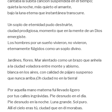
cantaba la súbita canción suspendida en el tiempo;
quieta la noche, más quieto el amante,
bajo la luna eterna que instantánea transcurre.
Un soplo de eternidad pudo destruirte,
ciudad prodigiosa, momento que en la mente de un Dios
emergiste.
Los hombres por un sueño vivieron, no vivieron,
eternamente fúlgidos como un soplo divino.
Jardines, flores. Mar alentado como un brazo que anhela
a la ciudad voladora entre monte y abismo,
blanca en los aires, con calidad de pájaro suspenso
que nunca arriba ¡Oh ciudad no en la tierra!
Por aquella mano materna fui llevado ligero
por tus calles ingrávidas. Pie desnudo en el día.
Pie desnudo en la noche. Luna grande. Sol puro.
Allí el cielo eras tú, ciudad que en él morabas.