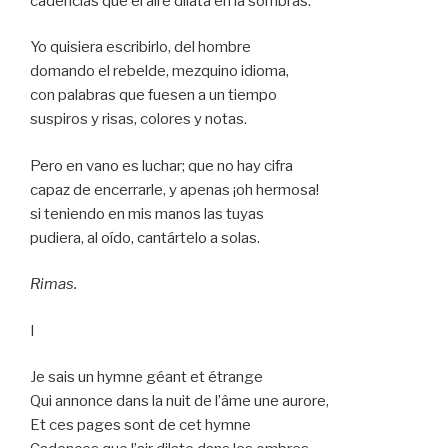
cadencias que el aire dilata en la sombras.
Yo quisiera escribirlo, del hombre
domando el rebelde, mezquino idioma,
con palabras que fuesen a un tiempo
suspiros y risas, colores y notas.
Pero en vano es luchar; que no hay cifra
capaz de encerrarle, y apenas ¡oh hermosa!
si teniendo en mis manos las tuyas
pudiera, al oído, cantártelo a solas.
Rimas.
I
Je sais un hymne géant et étrange
Qui annonce dans la nuit de l’âme une aurore,
Et ces pages sont de cet hymne