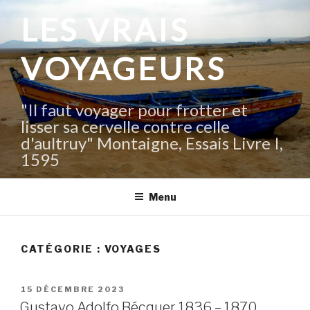
Aller
LES VRAIS
au
contenu
VOYAGEURS
principal
"Il faut voyager pour frotter et
lisser sa cervelle contre celle
d'aultruy" Montaigne, Essais Livre I,
1595
Menu
CATÉGORIE :
VOYAGES
PUBLIÉ
15 DÉCEMBRE 2023
LE
Gustavo Adolfo Bécquer 1836 – 1870