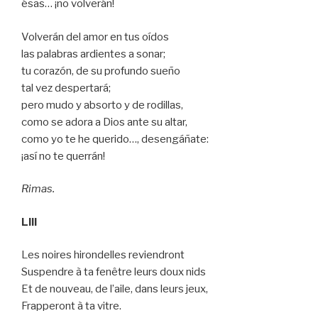
ésas… ¡no volverán!
Volverán del amor en tus oídos
las palabras ardientes a sonar;
tu corazón, de su profundo sueño
tal vez despertará;
pero mudo y absorto y de rodillas,
como se adora a Dios ante su altar,
como yo te he querido…, desengáñate:
¡así no te querrán!
Rimas.
LIII
Les noires hirondelles reviendront
Suspendre à ta fenêtre leurs doux nids
Et de nouveau, de l’aile, dans leurs jeux,
Frapperont à ta vitre.