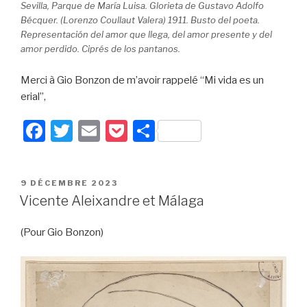
Sevilla, Parque de María Luisa. Glorieta de Gustavo Adolfo
Bécquer. (Lorenzo Coullaut Valera) 1911. Busto del poeta.
Representación del amor que llega, del amor presente y del
amor perdido. Ciprés de los pantanos.
Merci à Gio Bonzon de m’avoir rappelé “Mi vida es un
erial”,
F
T
E
P
P
a
wi
m
o
ar
c
tt
ail
c
ta
PUBLIÉ
9 DÉCEMBRE 2023
e
er
k
g
LE
Vicente Aleixandre et Málaga
b
et
er
(Pour Gio Bonzon)
o
o
k