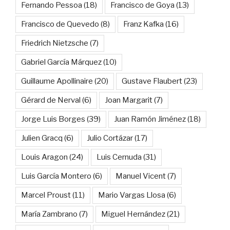
Fernando Pessoa
(18)
Francisco de Goya
(13)
Francisco de Quevedo
(8)
Franz Kafka
(16)
Friedrich Nietzsche
(7)
Gabriel García Márquez
(10)
Guillaume Apollinaire
(20)
Gustave Flaubert
(23)
Gérard de Nerval
(6)
Joan Margarit
(7)
Jorge Luis Borges
(39)
Juan Ramón Jiménez
(18)
Julien Gracq
(6)
Julio Cortázar
(17)
Louis Aragon
(24)
Luis Cernuda
(31)
Luis García Montero
(6)
Manuel Vicent
(7)
Marcel Proust
(11)
Mario Vargas Llosa
(6)
María Zambrano
(7)
Miguel Hernández
(21)