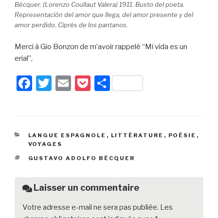
Bécquer. (Lorenzo Coullaut Valera) 1911. Busto del poeta.
Representación del amor que llega, del amor presente y del
amor perdido. Ciprés de los pantanos.
Merci à Gio Bonzon de m’avoir rappelé “Mi vida es un
erial”,
F
T
E
P
P
a
wi
m
o
ar
c
tt
ail
c
ta
e
er
k
g
CATÉGORIES
LANGUE ESPAGNOLE
,
LITTÉRATURE
,
POÉSIE
,
b
et
er
VOYAGES
o
ÉTIQUETTES
GUSTAVO ADOLFO BÉCQUER
o
k
Laisser un commentaire
Votre adresse e-mail ne sera pas publiée.
Les