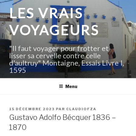
Aller
LES VRAIS
au
contenu
VOYAGEURS
principal
"Il faut voyager pour frotter et
lisser sa cervelle contre celle
d'aultruy" Montaigne, Essais Livre I,
1595
Menu
PUBLIÉ
15 DÉCEMBRE 2023
PAR
CLAUDIOFZA
LE
Gustavo Adolfo Bécquer 1836 –
1870