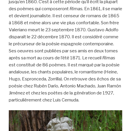
jusqu’en 1860. C’est à cette période qu’il écrit la plupart
des poèmes qui composeront
Rimas.
En 1861, il se marie
et devient journaliste. Il est censeur de romans de 1865
à 1868 et mène alors une vie plus confortable. Son frère
Valeriano meurt le 23 septembre 1870. Gustavo Adolfo
disparaît le 22 décembre 1870. Il est considéré comme
le précurseur de la poésie espagnole contemporaine.
Ses oeuvres sont publiées par ses amis en deux tomes
après sa mort au cours de l’été 1871. Le recueil
Rimas
est constitué de 86 poèmes. Il est marqué par la poésie
andalouse, les chants populaires, le romantisme (Heine,
Hugo, Espronceda, Zorrilla). On retrouve des échos de sa
poésie chez Rubén Darío, Antonio Machado, Juan Ramón
Jiménez et chez les poètes de la génération de 1927,
particulièrement chez Luis Cernuda.