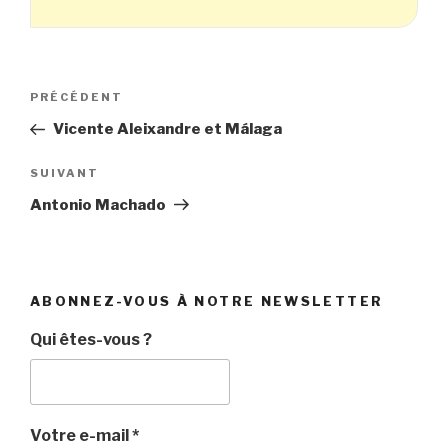
Navigation
Article
PRÉCÉDENT
de
précédent
Vicente Aleixandre et Málaga
l’article
Article
SUIVANT
suivant
Antonio Machado
ABONNEZ-VOUS À NOTRE NEWSLETTER
Qui êtes-vous ?
Votre e-mail
*