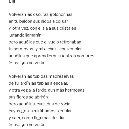
LIII
Volverán las oscuras golondrinas
en tu balcón sus nidos a colgar,
y, otra vez, con el ala a sus cristales
jugando llamarán;
pero aquéllas que el vuelo refrenaban
tu hermosura y mi dicha al contemplar,
aquéllas que aprendieron nuestros nombres…
ésas… ¡no volverán!
Volverán las tupidas madreselvas
de tu jardín las tapias a escalar,
y otra vez a la tarde, aun más hermosas,
sus flores se abrirán;
pero aquéllas, cuajadas de rocío,
cuyas gotas mirábamos temblar
y caer, como lágrimas del día…
ésas… ¡no volverán!