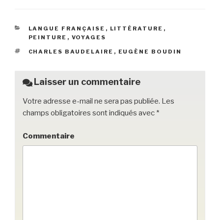
c
tt
ail
c
ta
e
er
k
g
CATÉGORIES
LANGUE FRANÇAISE
,
LITTÉRATURE
,
b
et
er
PEINTURE
,
VOYAGES
o
ÉTIQUETTES
CHARLES BAUDELAIRE
,
EUGÈNE BOUDIN
o
k
Laisser un commentaire
Votre adresse e-mail ne sera pas publiée.
Les
champs obligatoires sont indiqués avec
*
Commentaire