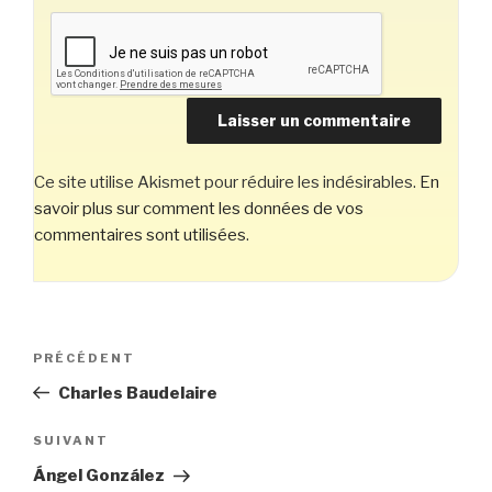
Ce site utilise Akismet pour réduire les indésirables.
En
savoir plus sur comment les données de vos
commentaires sont utilisées
.
Navigation
Article
PRÉCÉDENT
de
précédent
Charles Baudelaire
l’article
Article
SUIVANT
suivant
Ángel González