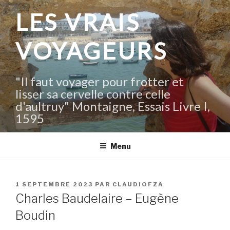
Aller
LES VRAIS
au
contenu
VOYAGEURS
principal
"Il faut voyager pour frotter et
lisser sa cervelle contre celle
d'aultruy" Montaigne, Essais Livre I,
1595
Menu
PUBLIÉ
1 SEPTEMBRE 2023
PAR
CLAUDIOFZA
LE
Charles Baudelaire – Eugène
Boudin