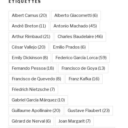
ÉTIQUETTES
Albert Camus
(20)
Alberto Giacometti
(6)
André Breton
(11)
Antonio Machado
(45)
Arthur Rimbaud
(21)
Charles Baudelaire
(46)
César Vallejo
(20)
Emilio Prados
(6)
Emily Dickinson
(8)
Federico García Lorca
(59)
Fernando Pessoa
(18)
Francisco de Goya
(13)
Francisco de Quevedo
(8)
Franz Kafka
(16)
Friedrich Nietzsche
(7)
Gabriel García Márquez
(10)
Guillaume Apollinaire
(20)
Gustave Flaubert
(23)
Gérard de Nerval
(6)
Joan Margarit
(7)