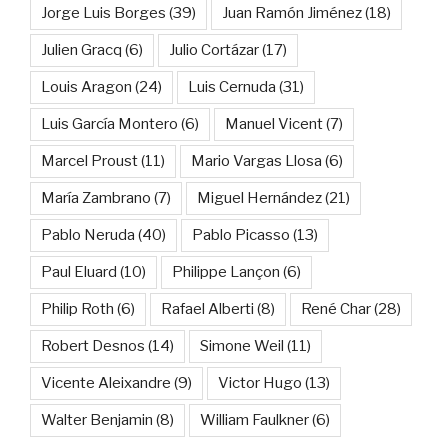
Jorge Luis Borges
(39)
Juan Ramón Jiménez
(18)
Julien Gracq
(6)
Julio Cortázar
(17)
Louis Aragon
(24)
Luis Cernuda
(31)
Luis García Montero
(6)
Manuel Vicent
(7)
Marcel Proust
(11)
Mario Vargas Llosa
(6)
María Zambrano
(7)
Miguel Hernández
(21)
Pablo Neruda
(40)
Pablo Picasso
(13)
Paul Eluard
(10)
Philippe Lançon
(6)
Philip Roth
(6)
Rafael Alberti
(8)
René Char
(28)
Robert Desnos
(14)
Simone Weil
(11)
Vicente Aleixandre
(9)
Victor Hugo
(13)
Walter Benjamin
(8)
William Faulkner
(6)