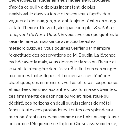
Ces études, si rapidement et si fidèlement croquées
d’après ce qu’il y a de plus inconstant, de plus
insaisissable dans sa force et sa couleur, d’après des
vagues et des nuages, portent toujours, écrits en marge,
la date, l’heure et le vent ; ainsi par exemple :
8 octobre,
midi, vent de Nord-Ouest
. Si vous avez eu quelquefois le
loisir de faire connaissance avec ces beautés
météorologiques, vous pourriez vérifier par mémoire
l’exactitude des observations de M. Boudin. La légende
cachée avec la main, vous devineriez la saison, l’heure et
le vent. Je n’exagère rien. J’ai vu. À la fin, tous ces nuages
aux formes fantastiques et lumineuses, ces ténèbres
chaotiques, ces immensités vertes et roses suspendues
et ajoutées les unes aux autres, ces fournaises béantes,
ces firmaments de satin noir ou violet, fripé, roulé ou
déchiré, ces horizons en deuil ou ruisselants de métal
fondu, toutes ces profondeurs, toutes ces splendeurs
me montèrent au cerveau comme une boisson capiteuse
ou comme l’éloquence de l’opium. Chose assez curieuse,