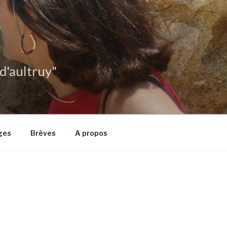
 d'aultruy"
ges
Brèves
A propos