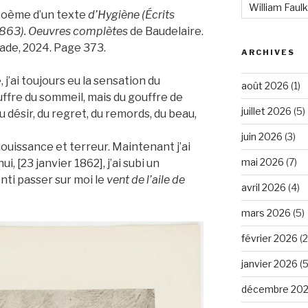
William Faul
poème d’un texte
d’Hygiène (Écrits
863).
Oeuvres complètes
de Baudelaire.
iade, 2024. Page 373.
ARCHIVES
j’ai toujours eu la sensation du
août 2026
(1)
ffre du sommeil, mais du gouffre de
juillet 2026
(5)
du désir, du regret, du remords, du beau,
juin 2026
(3)
jouissance et terreur. Maintenant j’ai
mai 2026
(7)
i, [23 janvier 1862], j’ai subi un
enti passer sur moi le
vent de l’aile de
avril 2026
(4)
mars 2026
(5)
février 2026
(2
janvier 2026
(5
décembre 20