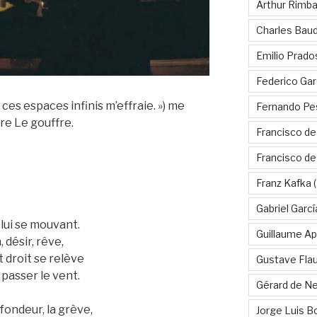
Arthur Rimb
Charles Baud
Emilio Prado
Federico Gar
 ces espaces infinis m’effraie. ») me
Fernando Pe
re Le gouffre.
Francisco de
Francisco d
Franz Kafka
(
Gabriel Garc
 lui se mouvant.
Guillaume Apo
, désir, rêve,
t droit se relève
Gustave Fla
 passer le vent.
Gérard de Ne
ofondeur, la grève,
Jorge Luis B