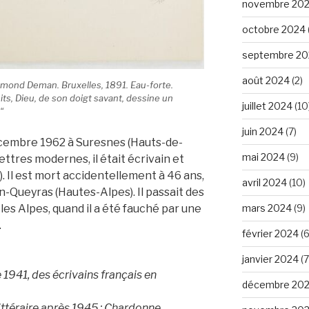
novembre 20
octobre 2024
septembre 20
août 2024
(2)
Edmond Deman. Bruxelles, 1891. Eau-forte.
its, Dieu, de son doigt savant, dessine un
juillet 2024
(10
“
juin 2024
(7)
écembre 1962 à Suresnes (Hauts-de-
mai 2024
(9)
ettres modernes, il était écrivain et
s). Il est mort accidentellement à 46 ans,
avril 2024
(10)
n-Queyras (Hautes-Alpes). Il passait des
mars 2024
(9)
les Alpes, quand il a été fauché par une
.
février 2024
(6
janvier 2024
(7
1941, des écrivains français en
décembre 20
 littéraire après 1945 : Chardonne,