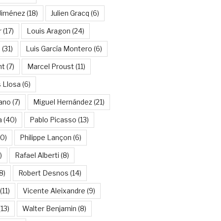
Jiménez
(18)
Julien Gracq
(6)
r
(17)
Louis Aragon
(24)
a
(31)
Luis García Montero
(6)
nt
(7)
Marcel Proust
(11)
 Llosa
(6)
ano
(7)
Miguel Hernández
(21)
a
(40)
Pablo Picasso
(13)
10)
Philippe Lançon
(6)
)
Rafael Alberti
(8)
8)
Robert Desnos
(14)
(11)
Vicente Aleixandre
(9)
13)
Walter Benjamin
(8)