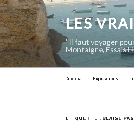
Aller
au
contenu
LES VRA
principal
"Il faut voyager pour
Montaigne, Essais Li
Cinéma
Expositions
Li
ÉTIQUETTE :
BLAISE PA