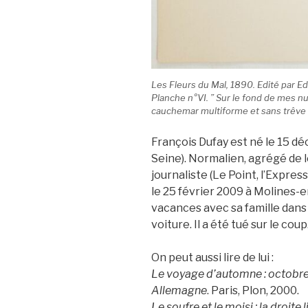
Les Fleurs du Mal
, 1890. Edité par 
Planche n°VI. ” Sur le fond de mes nu
cauchemar multiforme et sans trêve 
François Dufay est né le 15 d
Seine). Normalien, agrégé de l
journaliste (Le Point, l’Expres
le 25 février 2009 à Molines-e
vacances avec sa famille dans 
voiture. Il a été tué sur le coup
On peut aussi lire de lui :
Le voyage d’automne : octobre 
Allemagne
. Paris, Plon, 2000.
Le soufre et le moisi : la droite