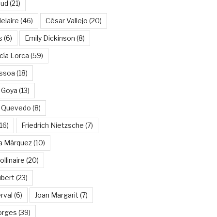
aud
(21)
elaire
(46)
César Vallejo
(20)
s
(6)
Emily Dickinson
(8)
cía Lorca
(59)
ssoa
(18)
 Goya
(13)
e Quevedo
(8)
16)
Friedrich Nietzsche
(7)
ía Márquez
(10)
llinaire
(20)
ubert
(23)
rval
(6)
Joan Margarit
(7)
orges
(39)