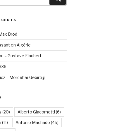
ÉCENTS
 Max Brod
sant en Algérie
u – Gustave Flaubert
1936
cz – Mordehaï Gebirtig
S
s
(20)
Alberto Giacometti
(6)
n
(11)
Antonio Machado
(45)