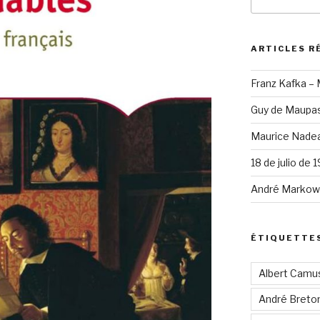
pour
:
ARTICLES R
Franz Kafka –
Guy de Maupas
Maurice Nadea
18 de julio de 
André Markowi
ÉTIQUETTE
Albert Camu
André Breto