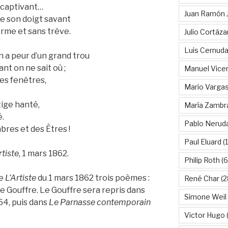
t captivant…
Juan Ramón 
de son doigt savant
rme et sans trêve.
Julio Cortáza
Luis Cernud
 a peur d’un grand trou
t on ne sait où ;
Manuel Vice
les fenêtres,
Mario Vargas
tige hanté,
María Zambr
é.
Pablo Nerud
bres et des Êtres !
Paul Eluard
(
rtiste
, 1 mars 1862.
Philip Roth
(6
ue
L’Artiste
du 1 mars 1862 trois poèmes :
René Char
(2
e Gouffre. Le Gouffre sera repris dans
Simone Weil
64, puis dans
Le Parnasse contemporain
Victor Hugo
(