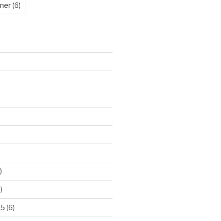
kner
(6)
)
)
25
(6)