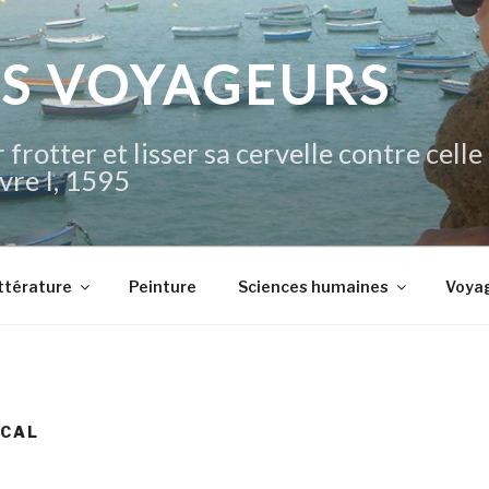
IS VOYAGEURS
 frotter et lisser sa cervelle contre celle
vre I, 1595
ttérature
Peinture
Sciences humaines
Voya
SCAL