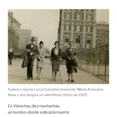
o
o
k
Federico García Lorca Columbia University (María Antonieta
Rivas y dos amigos sin identificar) Otoño de 1929.
En Viena hay diez muchachas,
un hombro donde solloza la muerte