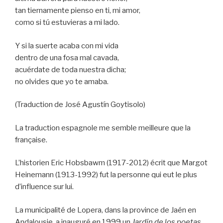
tan tiernamente pienso en ti, mi amor,
como si tú estuvieras a mi lado.
Y si la suerte acaba con mi vida
dentro de una fosa mal cavada,
acuérdate de toda nuestra dicha;
no olvides que yo te amaba.
(Traduction de José Agustín Goytisolo)
La traduction espagnole me semble meilleure que la
française.
L’historien Eric Hobsbawm (1917-2012) écrit que Margot
Heinemann (1913-1992) fut la personne qui eut le plus
d’influence sur lui.
La municipalité de Lopera, dans la province de Jaén en
Andalousie, a inauguré en 1999 un
Jardín de los poetas