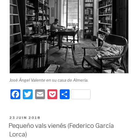
José Ángel Valente en su casa de Almería.
F
T
E
P
P
a
wi
m
o
ar
c
tt
ail
c
ta
PUBLIÉ
23 JUIN 2018
e
er
k
g
LE
Pequeño vals vienés (Federico García
b
et
er
Lorca)