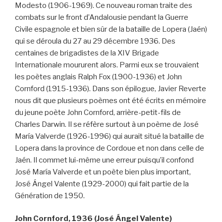
Modesto (1906-1969). Ce nouveau roman traite des
combats sur le front d’Andalousie pendant la Guerre
Civile espagnole et bien sûr de la bataille de Lopera (Jaén)
qui se déroula du 27 au 29 décembre 1936. Des
centaines de brigadistes de la XIV Brigade
Internationale moururent alors. Parmi eux se trouvaient
les poètes anglais Ralph Fox (1900-1936) et John
Cornford (1915-1936). Dans son épilogue, Javier Reverte
nous dit que plusieurs poèmes ont été écrits en mémoire
du jeune poète John Cornford, arrière-petit-fils de
Charles Darwin. Il se réfère surtout à un poème de José
María Valverde (1926-1996) qui aurait situé la bataille de
Lopera dans la province de Cordoue et non dans celle de
Jaén. Il commet lui-même une erreur puisqu’il confond
José María Valverde et un poète bien plus important,
José Ángel Valente (1929-2000) qui fait partie de la
Génération de 1950.
John Cornford, 1936 (José Ángel Valente)