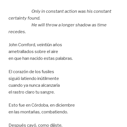
Only in constant action was his constant
certainty found.
He will throw a longer shadow as time
recedes.
John Cornford, veintiún años
ametrallados sobre el aire
en que han nacido estas palabras.
El corazón de los fusiles
siguió latiendo inútilmente
cuando ya nunca alcanzaría
el rastro claro tu sangre.
Esto fue en Córdoba, en diciembre
en las montañas, combatiendo.
Después cayó, como dijiste,