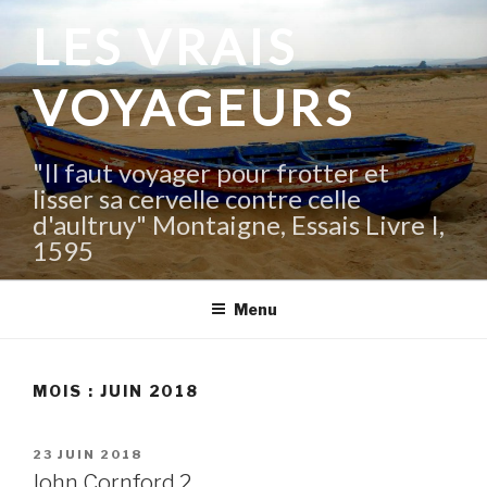
Aller
LES VRAIS
au
contenu
VOYAGEURS
principal
"Il faut voyager pour frotter et
lisser sa cervelle contre celle
d'aultruy" Montaigne, Essais Livre I,
1595
Menu
MOIS :
JUIN 2018
PUBLIÉ
23 JUIN 2018
LE
John Cornford 2