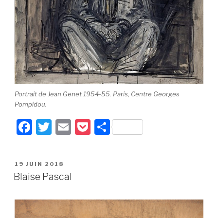
Portrait de Jean Genet 1954-55. Paris, Centre Georges
Pompidou.
F
T
E
P
P
a
wi
m
o
ar
c
tt
ail
c
ta
PUBLIÉ
19 JUIN 2018
e
er
k
g
LE
Blaise Pascal
b
et
er
o