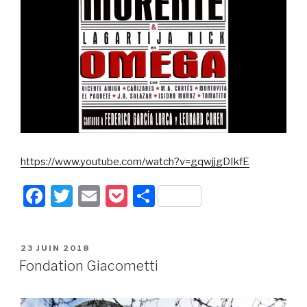
https://www.youtube.com/watch?v=gqwjjgDIkfE
F
T
E
P
P
a
wi
m
o
ar
c
tt
ail
c
ta
PUBLIÉ
23 JUIN 2018
e
er
k
g
LE
Fondation Giacometti
b
et
er
o