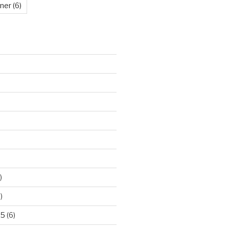
kner
(6)
)
)
25
(6)