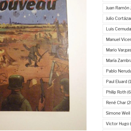
Juan Ramón 
Julio Cortáza
Luis Cernud
Manuel Vice
Mario Vargas
María Zambr
Pablo Nerud
Paul Eluard
(
Philip Roth
(6
René Char
(2
Simone Weil
Victor Hugo
(