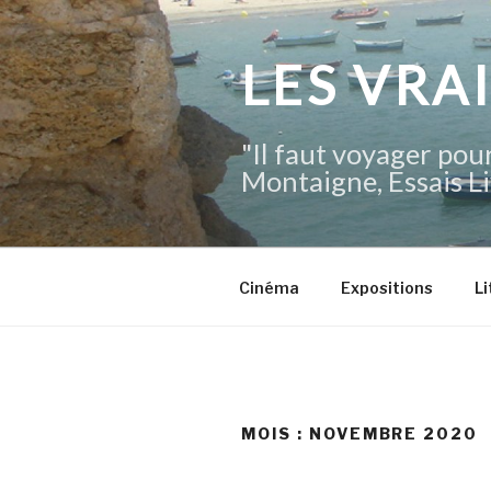
Aller
au
contenu
LES VRA
principal
"Il faut voyager pour
Montaigne, Essais Li
Cinéma
Expositions
Li
MOIS :
NOVEMBRE 2020