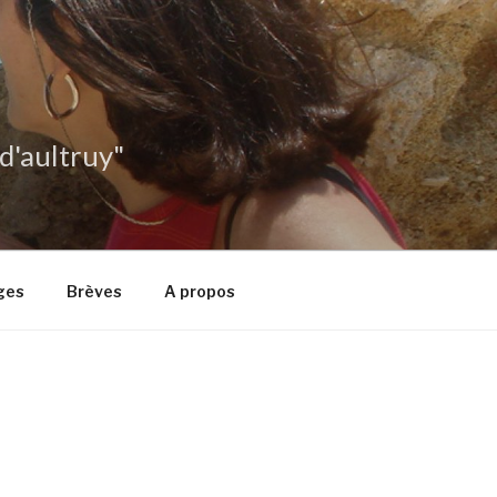
 d'aultruy"
ges
Brèves
A propos