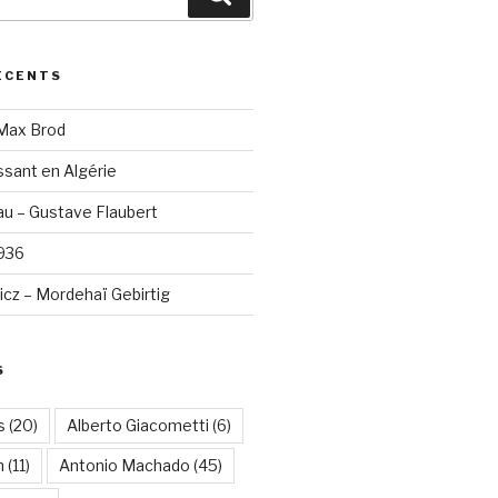
ÉCENTS
 Max Brod
sant en Algérie
u – Gustave Flaubert
1936
cz – Mordehaï Gebirtig
S
s
(20)
Alberto Giacometti
(6)
n
(11)
Antonio Machado
(45)