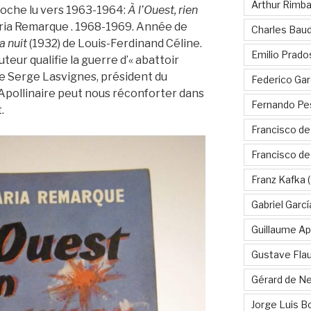
Arthur Rimb
poche lu vers 1963-1964:
À l’Ouest, rien
aria Remarque . 1968-1969. Année de
Charles Baud
a nuit
(1932) de Louis-Ferdinand Céline.
Emilio Prado
uteur qualifie la guerre d’« abattoir
me Serge Lasvignes, président du
Federico Gar
Apollinaire peut nous réconforter dans
Fernando Pe
.
Francisco de
Francisco d
Franz Kafka
(
Gabriel Garc
Guillaume Apo
Gustave Fla
Gérard de Ne
Jorge Luis B