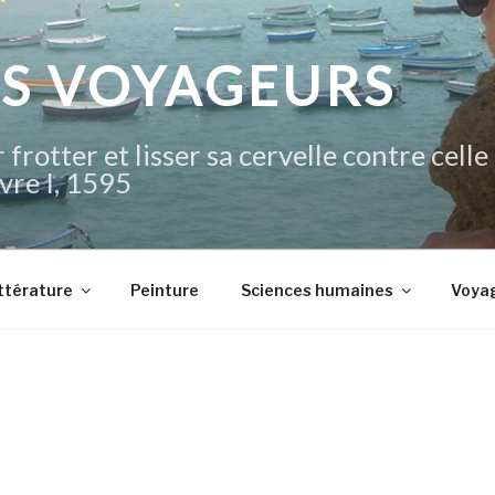
IS VOYAGEURS
 frotter et lisser sa cervelle contre celle
vre I, 1595
ttérature
Peinture
Sciences humaines
Voya