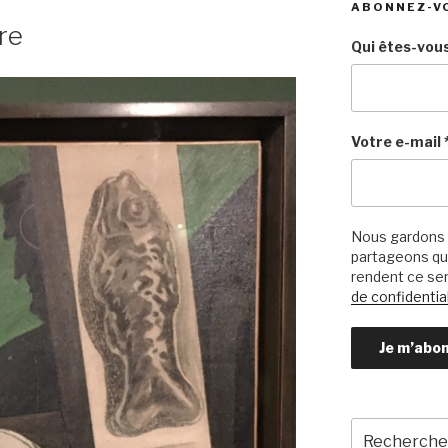
ABONNEZ-V
re
Qui êtes-vous
Votre e-mail
Nous gardons 
partageons qu’
rendent ce ser
de confidential
Recherche