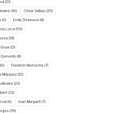
aud
(21)
elaire
(46)
César Vallejo
(20)
s
(6)
Emily Dickinson
(8)
cía Lorca
(59)
ssoa
(18)
 Goya
(13)
e Quevedo
(8)
16)
Friedrich Nietzsche
(7)
ía Márquez
(10)
llinaire
(20)
ubert
(23)
rval
(6)
Joan Margarit
(7)
orges
(39)