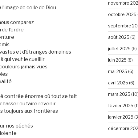
novembre 20
 l’image de celle de Dieu
octobre 2025
 nous comparez
septembre 20
 de l’ordre
enture
août 2025
(6)
emis
juillet 2025
(6)
vastes et d’étranges domaines
 qui veut le cueillir
juin 2025
(8)
 couleurs jamais vues
mai 2025
(6)
les
éalité
avril 2025
(6)
mars 2025
(10
é contrée énorme où tout se tait
t chasser ou faire revenir
février 2025
(1
s toujours aux frontières
janvier 2025
(3
pour nos péchés
décembre 20
violente