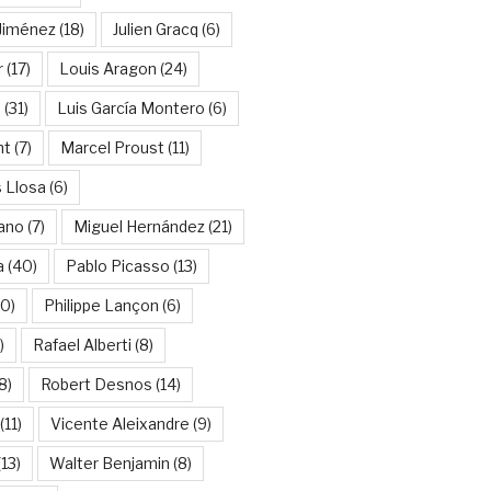
Jiménez
(18)
Julien Gracq
(6)
r
(17)
Louis Aragon
(24)
a
(31)
Luis García Montero
(6)
nt
(7)
Marcel Proust
(11)
 Llosa
(6)
ano
(7)
Miguel Hernández
(21)
a
(40)
Pablo Picasso
(13)
10)
Philippe Lançon
(6)
)
Rafael Alberti
(8)
8)
Robert Desnos
(14)
(11)
Vicente Aleixandre
(9)
13)
Walter Benjamin
(8)