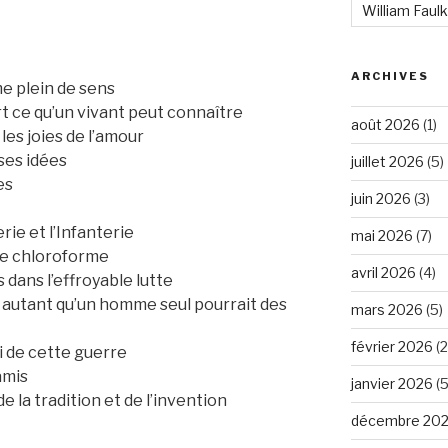
William Faul
ARCHIVES
e plein de sens
rt ce qu’un vivant peut connaître
août 2026
(1)
les joies de l’amour
ses idées
juillet 2026
(5)
es
juin 2026
(3)
erie et l’Infanterie
mai 2026
(7)
 le chloroforme
avril 2026
(4)
 dans l’effroyable lutte
u autant qu’un homme seul pourrait des
mars 2026
(5)
février 2026
(2
i de cette guerre
amis
janvier 2026
(5
e la tradition et de l’invention
décembre 20