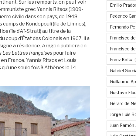
ntinent. Sur les remparts, on peut voir
Emilio Prado
communiste grec Yannis Ritsos (1909-
Federico Gar
uerre civile dans son pays, de 1948-
es camps de Kondopouli (île de Limnos),
Fernando Pe
 (île d’Aï-Strati) au titre de la
Francisco de
du coup d’État des Colonels en 1967, il a
ssigné à résidence. Aragon publiera en
Francisco d
ns
Les Lettres françaises
pour faire
Franz Kafka
(
en France. Yannis Ritsos et Louis
qu’une seule fois à Athènes le 14
Gabriel Garc
Guillaume Apo
Gustave Fla
Gérard de Ne
Jorge Luis B
Juan Ramón 