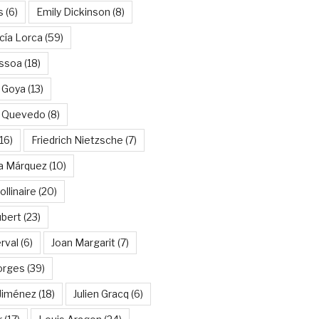
s
(6)
Emily Dickinson
(8)
cía Lorca
(59)
ssoa
(18)
 Goya
(13)
e Quevedo
(8)
16)
Friedrich Nietzsche
(7)
ía Márquez
(10)
llinaire
(20)
ubert
(23)
rval
(6)
Joan Margarit
(7)
orges
(39)
Jiménez
(18)
Julien Gracq
(6)