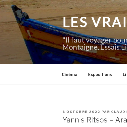
Aller
au
contenu
LES VRA
principal
"Il faut voyager pour
Montaigne, Essais Li
Cinéma
Expositions
Li
PUBLIÉ
6 OCTOBRE 2022
PAR
CLAUD
LE
Yannis Ritsos – Ar