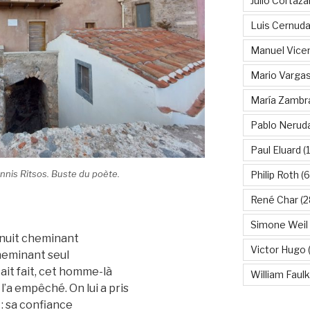
Julio Cortáza
Luis Cernud
Manuel Vice
Mario Vargas
María Zambr
Pablo Nerud
Paul Eluard
(
nnis Ritsos. Buste du poète.
Philip Roth
(6
René Char
(2
Simone Weil
s nuit cheminant
Victor Hugo
(
cheminant seul
ait fait, cet homme-là
William Faul
’a empêché. On lui a pris
 : sa confiance