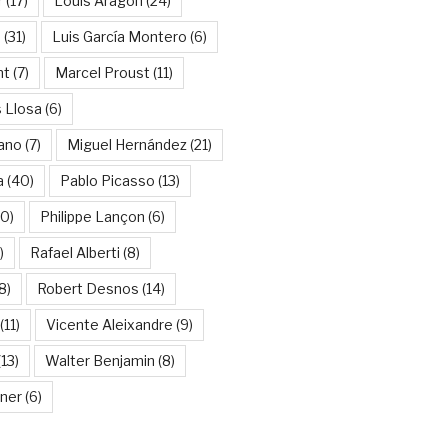
r
(17)
Louis Aragon
(24)
a
(31)
Luis García Montero
(6)
nt
(7)
Marcel Proust
(11)
 Llosa
(6)
ano
(7)
Miguel Hernández
(21)
a
(40)
Pablo Picasso
(13)
10)
Philippe Lançon
(6)
)
Rafael Alberti
(8)
8)
Robert Desnos
(14)
(11)
Vicente Aleixandre
(9)
13)
Walter Benjamin
(8)
kner
(6)