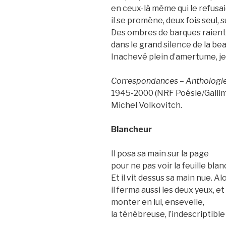
en ceux-là même qui le refusa
il se promène, deux fois seul, su
Des ombres de barques raient 
dans le grand silence de la be
Inachevé plein d’amertume, je 
Correspondances – Anthologie
1945-2000 (NRF Poésie/Gallima
Michel Volkovitch.
Blancheur
Il posa sa main sur la page
pour ne pas voir la feuille blan
Et il vit dessus sa main nue. Al
il ferma aussi les deux yeux, e
monter en lui, ensevelie,
la ténébreuse, l’indescriptibl