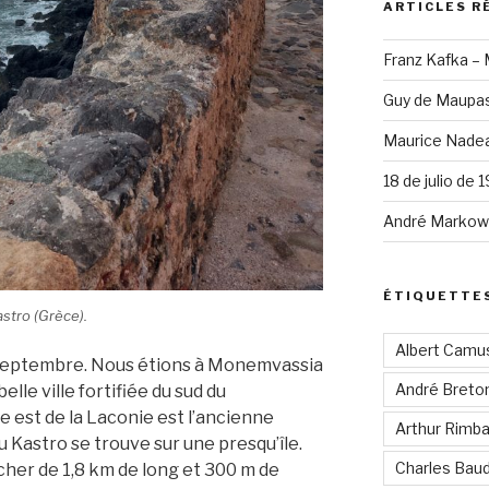
ARTICLES R
Franz Kafka –
Guy de Maupas
Maurice Nadea
18 de julio de 
André Markowi
ÉTIQUETTE
stro (Grèce).
Albert Camu
 septembre. Nous étions à Monemvassia
André Breto
lle ville fortifiée du sud du
e est de la Laconie est l’ancienne
Arthur Rimb
ou Kastro se trouve sur une presqu’île.
Charles Baud
cher de 1,8 km de long et 300 m de