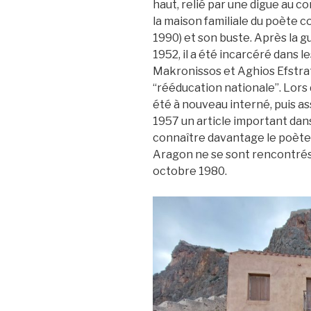
haut, relié par une digue au co
la maison familiale du poète 
1990) et son buste. Après la g
1952, il a été incarcéré dans l
Makronissos et Aghios Efstratios
“rééducation nationale”. Lors 
été à nouveau interné, puis a
1957 un article important da
connaître davantage le poète 
Aragon ne se sont rencontrés 
octobre 1980.