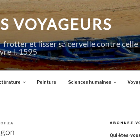
IS VOYAGEURS
 frotter et lisser sa cervelle contre celle
vre I, 1595
ttérature
Peinture
Sciences humaines
Voya
ABONNEZ-V
IOFZA
agon
Qui êtes-vous