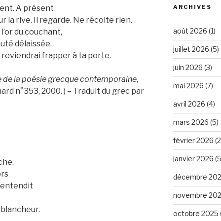
ient. A présent
ARCHIVES
r la rive. Il regarde. Ne récolte rien.
août 2026
(1)
l’or du couchant,
auté délaissée.
juillet 2026
(5)
reviendrai frapper à ta porte.
juin 2026
(3)
 de la poésie grecque contemporaine
,
mai 2026
(7)
rd n°353, 2000. ) – Traduit du grec par
avril 2026
(4)
mars 2026
(5)
février 2026
(2
janvier 2026
(5
che.
ors
décembre 20
t entendit
novembre 20
e blancheur.
octobre 2025