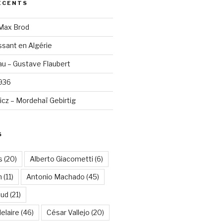
ÉCENTS
 Max Brod
sant en Algérie
u – Gustave Flaubert
1936
cz – Mordehaï Gebirtig
S
s
(20)
Alberto Giacometti
(6)
n
(11)
Antonio Machado
(45)
aud
(21)
elaire
(46)
César Vallejo
(20)