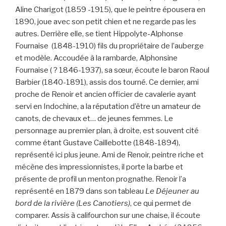
Aline Charigot (1859 -1915), que le peintre épousera en
1890, joue avec son petit chien et ne regarde pas les
autres. Derrière elle, se tient Hippolyte-Alphonse
Fournaise
(1848-1910) fils du propriétaire de l’auberge
et modèle. Accoudée à la rambarde, Alphonsine
Fournaise ( ? 1846-1937), sa sœur, écoute le baron Raoul
Barbier (1840-1891), assis dos tourné. Ce dernier, ami
proche de Renoir et ancien officier de cavalerie ayant
servi en Indochine, a la réputation d’être un amateur de
canots, de chevaux et… de jeunes femmes. Le
personnage au premier plan, à droite, est souvent cité
comme étant Gustave Caillebotte (1848-1894),
représenté ici plus jeune. Ami de Renoir, peintre riche et
mécène des impressionnistes, il porte la barbe et
présente de profil un menton prognathe. Renoir l’a
représenté en 1879 dans son tableau
Le Déjeuner au
bord de la rivière (Les Canotiers)
, ce qui permet de
comparer. Assis à califourchon sur une chaise, il écoute