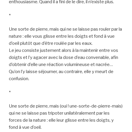
enthousiasme. Quand il a fini de le dire, il n’existe plus.
*
Une sorte de pierre, mais qui ne se laisse pas rouler par la
nature : elle vous glisse entre les doigts et fond à vue
d’oeil plutôt que d’être roulée par les eaux.
Le jeu consiste justement alors à la maintenir entre vos
doigts et l’y agacer avec la dose d’eau convenable, afin
d’obtenir d’elle une réaction volumineuse et nacrée…
Qu’on l’y laisse séjourner, au contraire, elle y meurt de
confusion.
*
Une sorte de pierre, mais (oui ! une-sorte-de-pierre-mais)
qui ne se laisse pas tripoter unilatéralement par les
forces de la nature : elle leur glisse entre les doigts, y
fond à vue d’oeil.