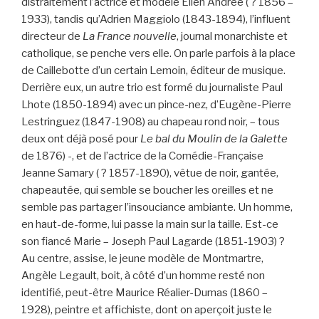
distraitement l’actrice et modèle Ellen Andrée ( ? 1856 –
1933), tandis qu’Adrien Maggiolo (1843-1894), l’influent
directeur de
La France nouvelle
, journal monarchiste et
catholique, se penche vers elle. On parle parfois à la place
de Caillebotte d’un certain Lemoin, éditeur de musique.
Derrière eux, un autre trio est formé du journaliste Paul
Lhote (1850-1894) avec un pince-nez, d’Eugène-Pierre
Lestringuez (1847-1908) au chapeau rond noir, – tous
deux ont déjà posé pour
Le bal du Moulin de la Galette
de 1876) -, et de l’actrice de la Comédie-Française
Jeanne Samary ( ? 1857-1890), vêtue de noir, gantée,
chapeautée, qui semble se boucher les oreilles et ne
semble pas partager l’insouciance ambiante. Un homme,
en haut-de-forme, lui passe la main sur la taille. Est-ce
son fiancé Marie – Joseph Paul Lagarde (1851-1903) ?
Au centre, assise, le jeune modèle de Montmartre,
Angèle Legault, boit, à côté d’un homme resté non
identifié, peut-être Maurice Réalier-Dumas (1860 –
1928), peintre et affichiste, dont on aperçoit juste le