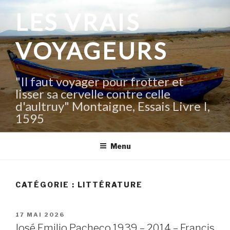
Aller
LES VRAIS
au
contenu
VOYAGEURS
principal
"Il faut voyager pour frotter et
lisser sa cervelle contre celle
d'aultruy" Montaigne, Essais Livre I,
1595
Menu
CATÉGORIE :
LITTÉRATURE
PUBLIÉ
17 MAI 2026
LE
José Emilio Pacheco 1939 – 2014 – Francis