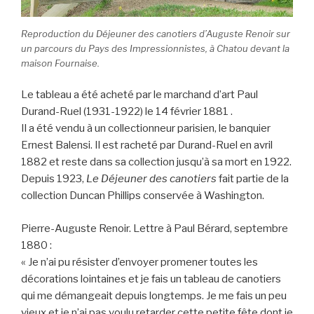
Reproduction du Déjeuner des canotiers d’Auguste Renoir sur
un parcours du Pays des Impressionnistes, à Chatou devant la
maison Fournaise.
Le tableau a été acheté par le marchand d’art Paul
Durand-Ruel (1931-1922) le 14 février 1881 .
Il a été vendu à un collectionneur parisien, le banquier
Ernest Balensi. Il est racheté par Durand-Ruel en avril
1882 et reste dans sa collection jusqu’à sa mort en 1922.
Depuis 1923,
Le Déjeuner des canotiers
fait partie de la
collection Duncan Phillips conservée à Washington.
Pierre-Auguste Renoir. Lettre à Paul Bérard, septembre
1880 :
« Je n’ai pu résister d’envoyer promener toutes les
décorations lointaines et je fais un tableau de canotiers
qui me démangeait depuis longtemps. Je me fais un peu
vieux et je n’ai pas voulu retarder cette petite fête dont je