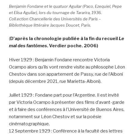
Benjamin Fondane et le quatuor Aguilar (Paco, Ezequiel, Pepe
et Elisa Aguilar), lors du tournage de Tararira, 1936.
Coll.ection Chancellerie des Universités de Paris –
Bibliothèque littéraire Jacques Doucet, Paris.
(
D’après la chronologie publiée à la fin du recueil
Le
mal des fantômes
. Verdier poche. 2006)
Hiver 1929 : Benjamin Fondane rencontre Victoria
Ocampo alors qu’ils vont rendre visite au philosophe Léon
Chestov dans son appartement de Passy, rue de l’Alboni
(depuis décembre 2021, rue Marietta-Alboni).
Juillet 1929 : Fondane part pour l’Argentine. Il est invité
par Victoria Ocampo à présenter des films d’avant-garde
et à faire des conférences à l’Université de Buenos Aires,
notamment sur Léon Chestov et sur la poésie
cinématographique.
12 Septembre 1929 : Conférence à la faculté des lettres