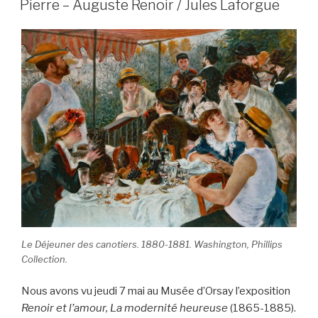
e
er
k
g
Pierre – Auguste Renoir / Jules Laforgue
b
et
er
o
o
k
Le Déjeuner des canotiers. 1880-1881. Washington, Phillips
Collection.
Nous avons vu jeudi 7 mai au Musée d’Orsay l’exposition
Renoir et l’amour, La modernité heureuse
(1865-1885).