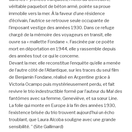
véritable paquebot de béton armé, pointe sa proue
immobile vers la mer. À la faveur d’une résidence
d’écrivain, l’autrice se retrouve seule occupante de
l’imposant vestige des années 1930. Dans ce refuge
chargé de la mémoire des voyageurs en transit, elle
ouvre sa « mallette Fondane ». Fascinée par ce poète
mort en déportation en 1944, elle y rassemble depuis
des années tout ce qui le concerne.
Devant la mer, elle reconstitue l’enquête qu’elle a menée
de l’autre côté de l’Atlantique, sur les traces du seul film
de Benjamin Fondane, réalisé en Argentine grâce à
Victoria Ocampo puis mystérieusement perdu, et fait
revivre le trio indestructible formé par l’auteur du
Mal
des
fantômes
avec sa femme, Geneviève, et sa sœur Line.
La folie qui monte en Europe à la fin des années 1930,
l’existence brisée du trio trouvent aujourd’hui un écho
troublant, que Laura Alcoba souligne avec une grande
sensibilité. ” (Site Gallimard)