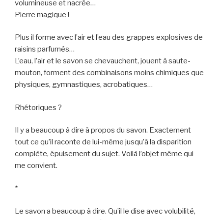
volumineuse et nacrée…
Pierre magique !
Plus il forme avec l’air et l’eau des grappes explosives de
raisins parfumés…
L’eau, l’air et le savon se chevauchent, jouent à saute-
mouton, forment des combinaisons moins chimiques que
physiques, gymnastiques, acrobatiques…
Rhétoriques ?
Il y a beaucoup à dire à propos du savon. Exactement
tout ce qu’il raconte de lui-même jusqu’à la disparition
complète, épuisement du sujet. Voilà l’objet même qui
me convient.
*
Le savon a beaucoup à dire. Qu’il le dise avec volubilité,