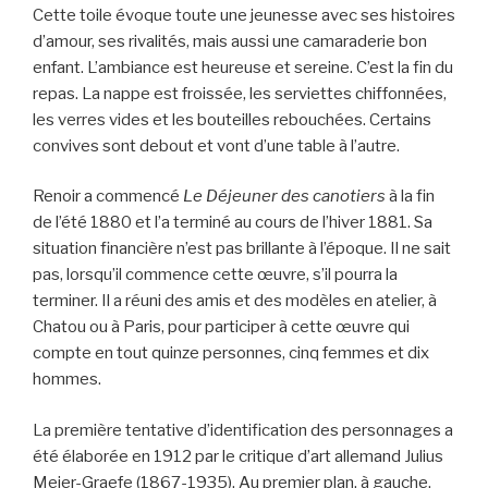
Cette toile évoque toute une jeunesse avec ses histoires
d’amour, ses rivalités, mais aussi une camaraderie bon
enfant. L’ambiance est heureuse et sereine. C’est la fin du
repas. La nappe est froissée, les serviettes chiffonnées,
les verres vides et les bouteilles rebouchées. Certains
convives sont debout et vont d’une table à l’autre.
Renoir a commencé
Le Déjeuner des canotiers
à la fin
de l’été 1880 et l’a terminé au cours de l’hiver 1881. Sa
situation financière n’est pas brillante à l’époque. Il ne sait
pas, lorsqu’il commence cette œuvre, s’il pourra la
terminer. Il a réuni des amis et des modèles en atelier, à
Chatou ou à Paris, pour participer à cette œuvre qui
compte en tout quinze personnes, cinq femmes et dix
hommes.
La première tentative d’identification des personnages a
été élaborée en 1912 par le critique d’art allemand Julius
Meier-Graefe (1867-1935). Au premier plan, à gauche,