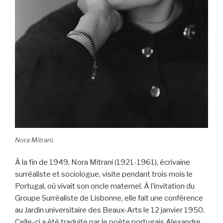
Nora Mitrani.
À la fin de 1949, Nora Mitrani (1921-1961), écrivaine
surréaliste et sociologue, visite pendant trois mois le
Portugal, où vivait son oncle maternel. À l’invitation du
Groupe Surréaliste de Lisbonne, elle fait une conférence
au Jardin universitaire des Beaux-Arts le 12 janvier 1950.
Celle-ci a été traduite par le poète portugais Alexandre