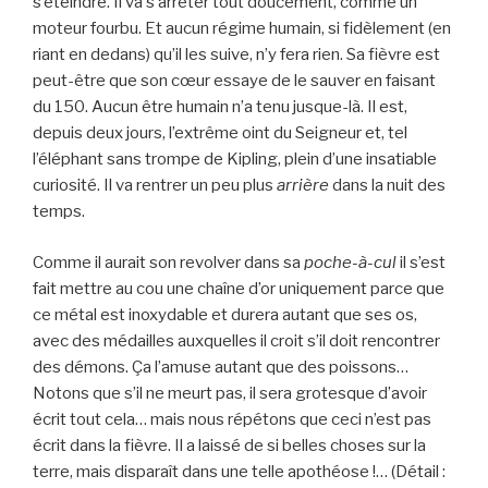
s’éteindre. Il va s’arrêter tout doucement, comme un
moteur fourbu. Et aucun régime humain, si fidèlement (en
riant en dedans) qu’il les suive, n’y fera rien. Sa fièvre est
peut-être que son cœur essaye de le sauver en faisant
du 150. Aucun être humain n’a tenu jusque-là. Il est,
depuis deux jours, l’extrême oint du Seigneur et, tel
l’éléphant sans trompe de Kipling, plein d’une insatiable
curiosité. Il va rentrer un peu plus
arrière
dans la nuit des
temps.
Comme il aurait son revolver dans sa
poche-à-cul
il s’est
fait mettre au cou une chaîne d’or uniquement parce que
ce métal est inoxydable et durera autant que ses os,
avec des médailles auxquelles il croit s’il doit rencontrer
des démons. Ça l’amuse autant que des poissons…
Notons que s’il ne meurt pas, il sera grotesque d’avoir
écrit tout cela… mais nous répétons que ceci n’est pas
écrit dans la fièvre. Il a laissé de si belles choses sur la
terre, mais disparaît dans une telle apothéose !… (Détail :