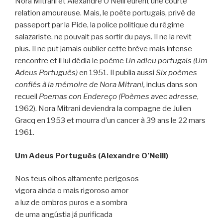
Nora Mitrani et Alexandre O’Neill eurent une courte
relation amoureuse. Mais, le poète portugais, privé de
passeport par la Pide, la police politique du régime
salazariste, ne pouvait pas sortir du pays. Il ne la revit
plus. Il ne put jamais oublier cette brève mais intense
rencontre et il lui dédia le poème
Un adieu portugais (Um
Adeus Português)
en 1951. Il publia aussi
Six poèmes
confiés à la mémoire de Nora Mitrani,
inclus dans son
recueil
Poemas con Endereço (Poèmes avec adresse
,
1962). Nora Mitrani deviendra la compagne de Julien
Gracq en 1953 et mourra d’un cancer à 39 ans le 22 mars
1961.
Um Adeus Português (Alexandre O’Neill)
Nos teus olhos altamente perigosos
vigora ainda o mais rigoroso amor
a luz de ombros puros e a sombra
de uma angústia já purificada