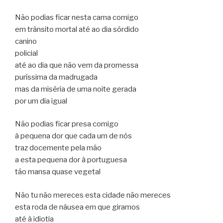
Não podias ficar nesta cama comigo
em trânsito mortal até ao dia sórdido
canino
policial
até ao dia que não vem da promessa
puríssima da madrugada
mas da miséria de uma noite gerada
por um dia igual
Não podias ficar presa comigo
à pequena dor que cada um de nós
traz docemente pela mão
a esta pequena dor à portuguesa
tão mansa quase vegetal
Não tu não mereces esta cidade não mereces
esta roda de náusea em que giramos
até à idiotia