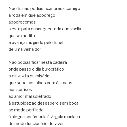
Não tu não podias ficar presa comigo
à roda em que apodreço
apodrecemos
a esta pata ensanguentada que vacila
quase medita
e avança mugindo pelo túnel
de uma velha dor
Não podias ficar nesta cadeira
onde passo o dia burocrático
o dia-a-dia da miséria
que sobe aos olhos vem às mãos
aos sorrisos
ao amor mal soletrado
à estupidez ao desespero sem boca
ao medo perfilado
à alegria sonâmbula à vírgula maníaca
do modo funcionário de viver