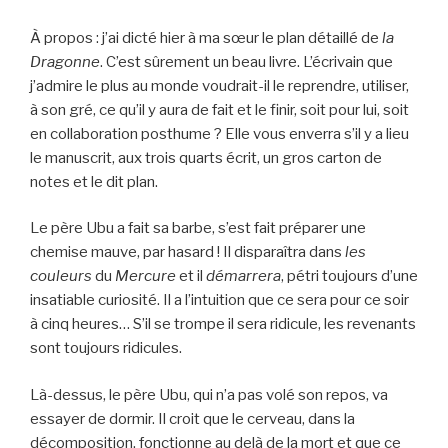
À propos : j’ai dicté hier à ma sœur le plan détaillé de
la
Dragonne
. C’est sûrement un beau livre. L’écrivain que
j’admire le plus au monde voudrait-il le reprendre, utiliser,
à son gré, ce qu’il y aura de fait et le finir, soit pour lui, soit
en collaboration posthume ? Elle vous enverra s’il y a lieu
le manuscrit, aux trois quarts écrit, un gros carton de
notes et le dit plan.
Le père Ubu a fait sa barbe, s’est fait préparer une
chemise mauve, par hasard ! Il disparaîtra dans
les
couleurs
du
Mercure
et il
démarrera
, pétri toujours d’une
insatiable curiosité. Il a l’intuition que ce sera pour ce soir
à cinq heures… S’il se trompe il sera ridicule, les revenants
sont toujours ridicules.
Là-dessus, le père Ubu, qui n’a pas volé son repos, va
essayer de dormir. Il croit que le cerveau, dans la
décomposition, fonctionne au delà de la mort et que ce