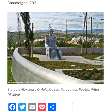
Chandeigne, 2021.
Statue d’Alexandre O’Neill. .Oeiras. Parque dos Poetas. (Vitor
Oliveira).
F
T
E
P
P