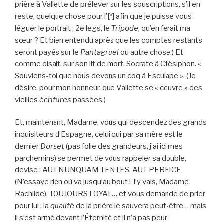
prière à Vallette de prélever sur les souscriptions, s’il en
reste, quelque chose pour l’[*] afin que je puisse vous
léguer le portrait ; 2e legs, le
Tripode
, qu’en ferait ma
sœur ? Et bien entendu après que les comptes restants
seront payés sur le
Pantagruel
ou autre chose.) Et
comme disait, sur son lit de mort, Socrate à Ctésiphon. «
Souviens-toi que nous devons un coq à Esculape ». (Je
désire, pour mon honneur, que Vallette se « couvre » des
vieilles
écritures
passées.)
Et, maintenant, Madame, vous qui descendez des grands
inquisiteurs d’Espagne, celui qui par sa mère est le
dernier
Dorset
(pas folie des grandeurs, j’ai ici mes
parchemins) se permet de vous rappeler sa double,
devise : AUT NUNQUAM TENTES, AUT PERFICE
(N’essaye rien où va jusqu’au bout ! J’y vais, Madame
Rachilde). TOUJOURS LOYAL… et vous demande de prier
pour lui ; la
qualité
de la prière le sauvera peut-être… mais
il s’est armé devant l’Éternité et il n’a pas peur.