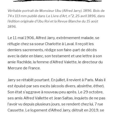
Véritable portrait de Monsieur Ubu
(Alfred Jarry). 1896. Bois de
74 x 113 mm publié dans Le Livre d’Art, n°2, 25 avril 1896, dans
l’édition originale d’Ubu Roi et la Revue Blanche du 15 août
1896.
Le 11 mai 1906, Alfred Jarry, extrêmement malade, se
réfugie chez sa soeur Charlotte à Laval. Il reçoit les
derniers sacrements, rédige son faire-part de décès
avec la date en blanc, son testament et une lettre à son
amie Rachilde, la femme d’Alfred Valette, le directeur du
Mercure de France.
Jarry se rétablit pourtant. En juillet, il revient à Paris. Mais il
est épuisé par ses excès (alcools divers, absinthe, éther).
Son état s’aggrave à nouveau peu après. Le 29 octobre,
ses amis Alfred Vallette et Jean Saltas, inquiets de ne pas
l’avoir vu depuis plusieurs jours, se rendent chez lui, 7 rue
Cassette. Le logement d’Alfred Jarry, détruit en 2019, se