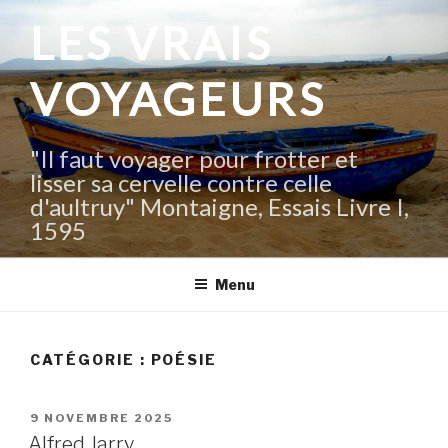
Aller
LES VRAIS
au
contenu
VOYAGEURS
principal
"Il faut voyager pour frotter et
lisser sa cervelle contre celle
d'aultruy" Montaigne, Essais Livre I,
1595
Menu
CATÉGORIE :
POÉSIE
PUBLIÉ
9 NOVEMBRE 2025
LE
Alfred Jarry