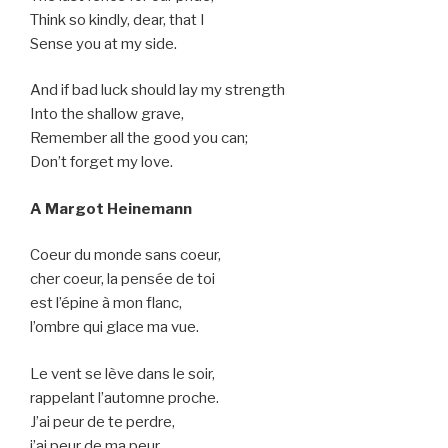
Think so kindly, dear, that I
Sense you at my side.
And if bad luck should lay my strength
Into the shallow grave,
Remember all the good you can;
Don’t forget my love.
A Margot Heinemann
Coeur du monde sans coeur,
cher coeur, la pensée de toi
est l’épine à mon flanc,
l’ombre qui glace ma vue.
Le vent se lève dans le soir,
rappelant l’automne proche.
J’ai peur de te perdre,
j’ai peur de ma peur.