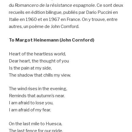
du
Romancero de la résistance espagnole
. Ce sont deux
recueils en édition bilingue, publiés par Dario Puccini en
Italie en 1960 et en 1967 en France. On y trouve, entre
autres, un poème de John Cornford.
To Margot Heinemann (John Cornford)
Heart of the heartless world,
Dear heart, the thought of you
Is the pain at my side,
The shadow that chills my view.
The wind rises in the evening,
Reminds that autumn’s near.
I am afraid to lose you,
I am afraid of my fear.
On the last mile to Huesca,
The last fence for our pride,