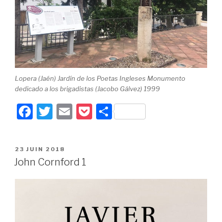
Lopera (Jaén) Jardín de los Poetas Ingleses Monumento
dedicado a los brigadistas (Jacobo Gálvez) 1999
F
T
E
P
P
a
wi
m
o
ar
c
tt
ail
c
ta
PUBLIÉ
23 JUIN 2018
e
er
k
g
LE
John Cornford 1
b
et
er
o
o