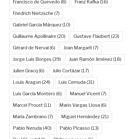
Francisco de Quevedo
(8)
Franz Kafka
(16)
Friedrich Nietzsche
(7)
Gabriel García Márquez
(10)
Guillaume Apollinaire
(20)
Gustave Flaubert
(23)
Gérard de Nerval
(6)
Joan Margarit
(7)
Jorge Luis Borges
(39)
Juan Ramón Jiménez
(18)
Julien Gracq
(6)
Julio Cortázar
(17)
Louis Aragon
(24)
Luis Cernuda
(31)
Luis García Montero
(6)
Manuel Vicent
(7)
Marcel Proust
(11)
Mario Vargas Llosa
(6)
María Zambrano
(7)
Miguel Hernández
(21)
Pablo Neruda
(40)
Pablo Picasso
(13)