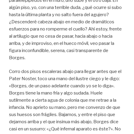
paralelepípedos en el muro, uno sube y el otro baja. En
algún piso, yo, con una terrible duda, ¿qué ocurre si subo
hasta la última planta y no salto fuera del agujero?
¿Descenderé cabeza abajo en medio de dramáticos
esfuerzos para no romperme el cuello? Ahí estoy, frente
al artilugio que no cesa de pasar, hacia abajo o hacia
arriba, y de improviso, en el hueco móvil, veo pasar la
figura inconfundible, serena, casi transparente de
Borges.
Corro dos pisos escaleras abajo para llegar antes que el
Pater Noster, toco una mano del ilustre ciego y le digo:
«Borges, de un paso adelante cuando yo se lo diga».
Borges tiene la mano fría y algo sudada. Huele
sutilmente a cierta agua de colonia que me retrae a la
infancia. No aprieto su mano, pero me convenzo de que
sus huesos son frágiles. Bajamos, y entre el piso que
dejamos arriba y el que insinua más abajo, Borges dice
casi en un susurro: «¿Qué infernal aparato es éste?». No