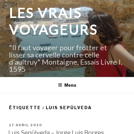
Aller
LES VRAIS
au
contenu
VOYAGEURS
principal
"Il faut voyager pour frotter et
lisser sa cervelle contre celle
d'aultruy" Montaigne, Essais Livre I,
1595
Menu
ÉTIQUETTE :
LUIS SEPÚLVEDA
PUBLIÉ
17 AVRIL 2020
LE
Luis Sepúlveda – Jorge Luis Borges