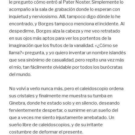
le pregunto cómo entró al Pater Noster. Simplemente lo
acompaño a la sala de grabación donde lo esperan con
inquietud y nerviosismo. Allí, tampoco digo dónde lo he
encontrado, y Borges tampoco menciona el incidente. Al
despedirme, Borges alza la cabeza y me veo retratado
en sus ojos más aptos para ver los portentos de la
imaginación que los frutos de la vanalidad. «¿Cómo se
llama?» pregunta, y yo quiero inventar un nombre islandés
que sea sinónimo de casualidad, pero repito una vez más
el mío, tan fácilmente olvidable por todos los burócratas
del mundo.
No volví a verlo nunca más, pero el caleidoscopio ordena
sus cristales y finalmente me muestra su tumba en
Ginebra, donde he estado solo y en silencio, deseando
fervientemente despertar, o sumirme en un sueño del
que a veces me siento injustamente arrebatado. Un
sueño libre de caleidoscopios, y de su irritante
costumbre de deformar el presente.