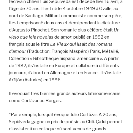
l’écrivain chilien Luis Sepúlveda est décédé hier 16 avril, à
l’âge de 70 ans. Il est né le 4 octobre 1949 à Ovalle, au
nord de Santiago. Militant communiste comme son père,
il est emprisonné deux ans et demi pendant la dictature
d’Augusto Pinochet. Son roman le plus célèbre était
Un
viejo que leía novelas de amor
, publié en 1992 en
français sous le titre
Le Vieux qui lisait des romans
d’amour
(Traduction: François Maspéro) Paris, Métaillé,
Collection « Bibliothèque hispano-américaine ». A partir
de 1982, il s’installe en Europe et collabore à différents
journaux, d’abord en Allemagne et en France . Il s’installe
à Gijón (Asturies) en 1996.
Il évoquait très bien les grands auteurs latinoaméricains
como Cortázar ou Borges.
“Par exemple, lorsqu’il évoque Julio Cortázar. A 20 ans,
Sepúlveda gagne un prix de poésie au Chili. Ça lui permet
d’assister à un colloque où sont venus de grands