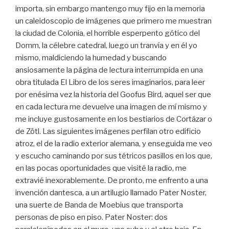
importa, sin embargo mantengo muy fijo en la memoria
un caleidoscopio de imágenes que primero me muestran
la ciudad de Colonia, el horrible esperpento gótico del
Domm, la célebre catedral, luego un tranvía y en él yo
mismo, maldiciendo la humedad y buscando
ansiosamente la página de lectura interrumpida en una
obra titulada El Libro de los seres imaginarios, para leer
por enésima vez la historia del Goofus Bird, aquel ser que
en cada lectura me devuelve una imagen de mí mismo y
me incluye gustosamente en los bestiarios de Cortázar o
de Zötl. Las siguientes imágenes perfilan otro edificio
atroz, el de la radio exterior alemana, y enseguida me veo
y escucho caminando por sus tétricos pasillos en los que,
en las pocas oportunidades que visité la radio, me
extravié inexorablemente. De pronto, me enfrento a una
invención dantesca, a un artilugio llamado Pater Noster,
una suerte de Banda de Moebius que transporta
personas de piso en piso. Pater Noster: dos