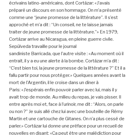
écrivains latino-américains, dont Cortázar: «J’avais
préparé un discours en son hommage. On m’a présenté
comme une “jeune promesse de la littérature”. Il s’est
approché et m’a dit : “Un conseil, ne te laisse jamais
traiter de jeune promesse de la littérature.”» En 1979,
Cortázar arrive au Nicaragua, en pleine guerre civile.
Sepúlveda travaille pour le journal
sandiniste Barricada, que l’autre visite : «Au moment où il
entrait, il y a eu une alerte à la bombe. Cortázar m’a dit :
“C’est bien toi, la jeune promesse de la littérature ?” Et il a
fallu partir pour nous protéger.» Quelques années avant la
mort de l’Argentin, il le croise dans un dîner à
Paris: «J’espérais enfin pouvoir parler avec lui, mais il y
avait trop de monde. Au milieu du repas, je vais pisser. Il
entre après moi et, face à l’urinoir, me dit : “Alors, on parle
ou non ?” Je suis allé chez lui avec une bouteille de Rémy
Martin et une cartouche de Gitanes. On n’a plus cessé de
parler.» Cortázar lui donne une préface pour un recueil de
nouvelles en disant: «Ça peut être une malédiction pour