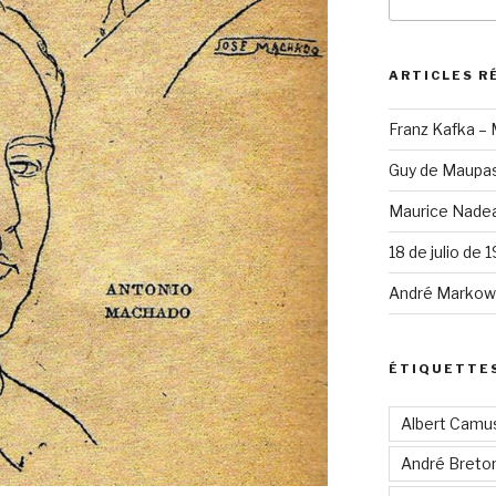
pour
:
ARTICLES R
Franz Kafka –
Guy de Maupas
Maurice Nadea
18 de julio de 
André Markowi
ÉTIQUETTE
Albert Camu
André Breto