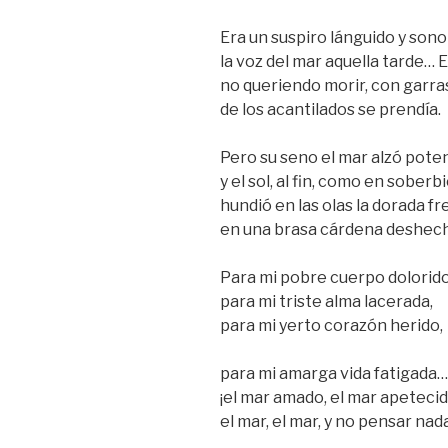
Era un suspiro lánguido y son
la voz del mar aquella tarde… El
no queriendo morir, con garra
de los acantilados se prendía.
Pero su seno el mar alzó pote
y el sol, al fin, como en soberb
hundió en las olas la dorada fr
en una brasa cárdena deshec
Para mi pobre cuerpo dolorido
para mi triste alma lacerada,
para mi yerto corazón herido,
para mi amarga vida fatigada…
¡el mar amado, el mar apetecid
el mar, el mar, y no pensar nad