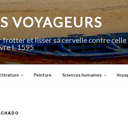
IS VOYAGEURS
 frotter et lisser sa cervelle contre celle
vre I, 1595
ttérature
Peinture
Sciences humaines
Voya
ACHADO