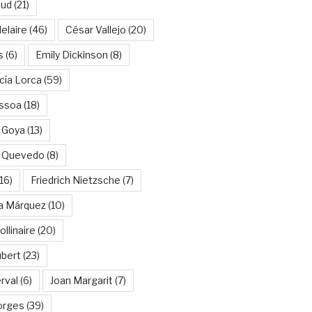
aud
(21)
elaire
(46)
César Vallejo
(20)
s
(6)
Emily Dickinson
(8)
cía Lorca
(59)
ssoa
(18)
 Goya
(13)
e Quevedo
(8)
16)
Friedrich Nietzsche
(7)
ía Márquez
(10)
llinaire
(20)
ubert
(23)
rval
(6)
Joan Margarit
(7)
orges
(39)