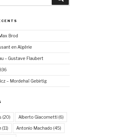
ÉCENTS
 Max Brod
sant en Algérie
u – Gustave Flaubert
1936
cz – Mordehaï Gebirtig
S
s
(20)
Alberto Giacometti
(6)
n
(11)
Antonio Machado
(45)