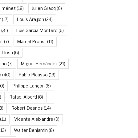
Jiménez
(18)
Julien Gracq
(6)
r
(17)
Louis Aragon
(24)
a
(31)
Luis García Montero
(6)
nt
(7)
Marcel Proust
(11)
 Llosa
(6)
ano
(7)
Miguel Hernández
(21)
a
(40)
Pablo Picasso
(13)
10)
Philippe Lançon
(6)
)
Rafael Alberti
(8)
8)
Robert Desnos
(14)
(11)
Vicente Aleixandre
(9)
13)
Walter Benjamin
(8)