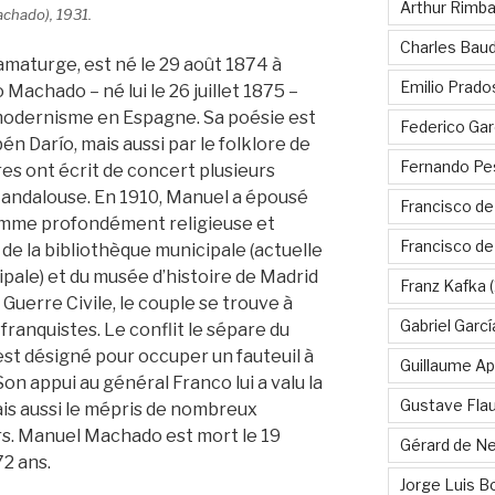
Arthur Rimb
chado), 1931.
Charles Baud
maturge, est né le 29 août 1874 à
Emilio Prado
 Machado – né lui le 26 juillet 1875 –
modernisme en Espagne. Sa poésie est
Federico Gar
én Darío, mais aussi par le folklore de
Fernando Pe
res ont écrit de concert plusieurs
 andalouse. En 1910, Manuel a épousé
Francisco de
femme profondément religieuse et
Francisco d
 de la bibliothèque municipale (actuelle
pale) et du musée d’histoire de Madrid
Franz Kafka
(
 Guerre Civile, le couple se trouve à
Gabriel Garc
 franquistes. Le conflit le sépare du
l est désigné pour occuper un fauteuil à
Guillaume Apo
on appui au général Franco lui a valu la
Gustave Fla
is aussi le mépris de nombreux
rs. Manuel Machado est mort le 19
Gérard de Ne
72 ans.
Jorge Luis B