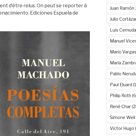
nt d’être relus. On peut se reporter à
Juan Ramón 
 Renacimiento. Ediciones Espuela de
Julio Cortáza
Luis Cernud
Manuel Vice
Mario Vargas
María Zambr
Pablo Nerud
Paul Eluard
(
Philip Roth
(6
René Char
(2
Simone Weil
Victor Hugo
(