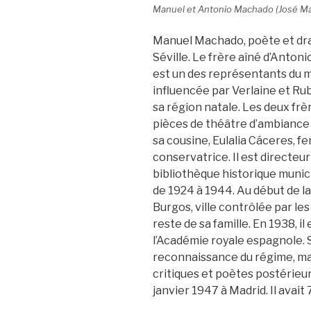
Manuel et Antonio Machado (José Ma
Manuel Machado, poète et dra
Séville. Le frère aîné d’Antonio
est un des représentants du 
influencée par Verlaine et Rub
sa région natale. Les deux frè
pièces de théâtre d’ambiance
sa cousine, Eulalia Cáceres, 
conservatrice. Il est directeur
bibliothèque historique munici
de 1924 à 1944. Au début de la
Burgos, ville contrôlée par les
reste de sa famille. En 1938, i
l’Académie royale espagnole. S
reconnaissance du régime, ma
critiques et poètes postérieu
janvier 1947 à Madrid. Il avait 