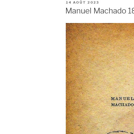
PUBLIÉ
14 AOÛT 2023
LE
Manuel Machado 1