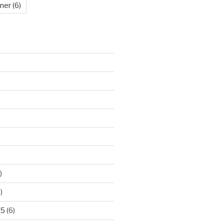
kner
(6)
)
)
25
(6)