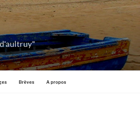
 d'aultruy"
ges
Brèves
A propos