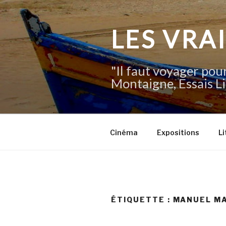
Aller
au
contenu
LES VRA
principal
"Il faut voyager pour
Montaigne, Essais Li
Cinéma
Expositions
Li
ÉTIQUETTE :
MANUEL M