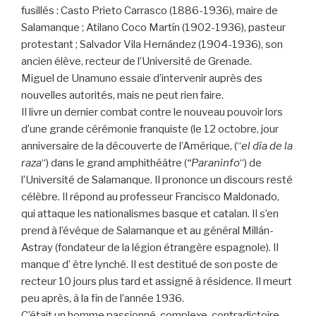
fusillés : Casto Prieto Carrasco (1886-1936), maire de
Salamanque ; Atilano Coco Martín (1902-1936), pasteur
protestant ; Salvador Vila Hernández (1904-1936), son
ancien élève, recteur de l’Université de Grenade.
Miguel de Unamuno essaie d’intervenir auprès des
nouvelles autorités, mais ne peut rien faire.
Il livre un dernier combat contre le nouveau pouvoir lors
d’une grande cérémonie franquiste (le 12 octobre, jour
anniversaire de la découverte de l’Amérique, (“
el día de la
raza
“) dans le grand amphithéâtre (
“Paraninfo
“) de
l’Université de Salamanque. Il prononce un discours resté
célèbre. Il répond au professeur Francisco Maldonado,
qui attaque les nationalismes basque et catalan. Il s’en
prend à l’évêque de Salamanque et au général Millán-
Astray (fondateur de la légion étrangère espagnole). Il
manque d’ être lynché. Il est destitué de son poste de
recteur 10 jours plus tard et assigné à résidence. Il meurt
peu après, à la fin de l’année 1936.
C’était un homme passionné, complexe, contradictoire.