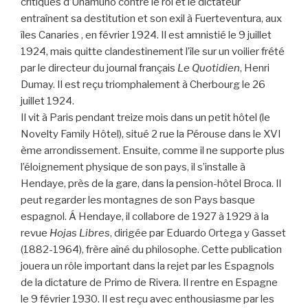
critiques d’Unamuno contre le roi et le dictateur
entraînent sa destitution et son exil à Fuerteventura, aux
îles Canaries , en février 1924. Il est amnistié le 9 juillet
1924, mais quitte clandestinement l’île sur un voilier frété
par le directeur du journal français
Le Quotidien
, Henri
Dumay. Il est reçu triomphalement à Cherbourg le 26
juillet 1924.
Il vit à Paris pendant treize mois dans un petit hôtel (le
Novelty Family Hôtel), situé 2 rue la Pérouse dans le XVI
ème arrondissement. Ensuite, comme il ne supporte plus
l’éloignement physique de son pays, il s’installe à
Hendaye, près de la gare, dans la pension-hôtel Broca. Il
peut regarder les montagnes de son Pays basque
espagnol. Á Hendaye, il collabore de 1927 à 1929 à la
revue
Hojas Libres
, dirigée par Eduardo Ortega y Gasset
(1882-1964), frère aîné du philosophe. Cette publication
jouera un rôle important dans la rejet par les Espagnols
de la dictature de Primo de Rivera. Il rentre en Espagne
le 9 février 1930. Il est reçu avec enthousiasme par les