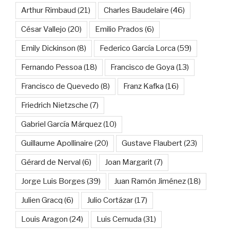
Arthur Rimbaud
(21)
Charles Baudelaire
(46)
César Vallejo
(20)
Emilio Prados
(6)
Emily Dickinson
(8)
Federico García Lorca
(59)
Fernando Pessoa
(18)
Francisco de Goya
(13)
Francisco de Quevedo
(8)
Franz Kafka
(16)
Friedrich Nietzsche
(7)
Gabriel García Márquez
(10)
Guillaume Apollinaire
(20)
Gustave Flaubert
(23)
Gérard de Nerval
(6)
Joan Margarit
(7)
Jorge Luis Borges
(39)
Juan Ramón Jiménez
(18)
Julien Gracq
(6)
Julio Cortázar
(17)
Louis Aragon
(24)
Luis Cernuda
(31)