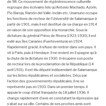
de 98. Ce mouvement de régénérescence culturelle
regroupe des écrivains tels qu’Antonio Machado, Azorín,
Pío Baroja, Ramón del Valle-Inclán etc. Unamuno occupe
les fonctions de recteur de l’Université de Salamanque à
partir de 1901, mais il est destitué de sa charge en 1914
en raison de son opposition à la monarchie. Sous la
dictature du général Primo de Rivera (1923-1930), il est
exilé aux Îles Canaries (Fuerteventura) en 1924.
Rapidement gracié, il refuse de rentrer dans son pays. Il
vit à Paris, puis à Hendaye. Il ne revient en Espagne qu’à
la chute de la dictature en 1930. Il récupère son poste
de recteur lors de la proclamation de la République (14
avril 1931). Il est élu député indépendant de Salamanque
sur les listes républicaines et socialistes. Déçu par
l’action des gouvernements républicains, il ne se
représente pas en 1933. Dans un premier temps, il
appuie le coup d’état franquiste du 18 juillet 1936. Il
change rapidement d’avis en constatant la répression qui
s’abat sur sa ville. Certains de ses proches amis sont