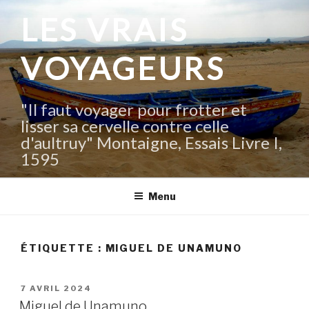
Aller
LES VRAIS
au
contenu
VOYAGEURS
principal
"Il faut voyager pour frotter et
lisser sa cervelle contre celle
d'aultruy" Montaigne, Essais Livre I,
1595
Menu
ÉTIQUETTE :
MIGUEL DE UNAMUNO
PUBLIÉ
7 AVRIL 2024
LE
Miguel de Unamuno