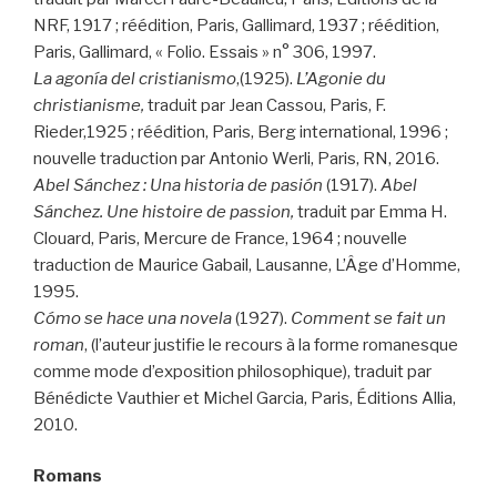
NRF, 1917 ; réédition, Paris, Gallimard, 1937 ; réédition,
Paris, Gallimard, « Folio. Essais » n° 306, 1997.
La agonía del cristianismo
,(1925).
L’Agonie du
christianisme,
traduit par Jean Cassou, Paris, F.
Rieder,1925 ; réédition, Paris, Berg international, 1996 ;
nouvelle traduction par Antonio Werli, Paris, RN, 2016.
Abel Sánchez : Una historia de pasión
(1917).
Abel
Sánchez. Une histoire de passion,
traduit par Emma H.
Clouard, Paris, Mercure de France, 1964 ; nouvelle
traduction de Maurice Gabail, Lausanne, L’Âge d’Homme,
1995.
Cómo se hace una novela
(1927).
Comment se fait un
roman
, (l’auteur justifie le recours à la forme romanesque
comme mode d’exposition philosophique), traduit par
Bénédicte Vauthier et Michel Garcia, Paris, Éditions Allia,
2010.
Romans