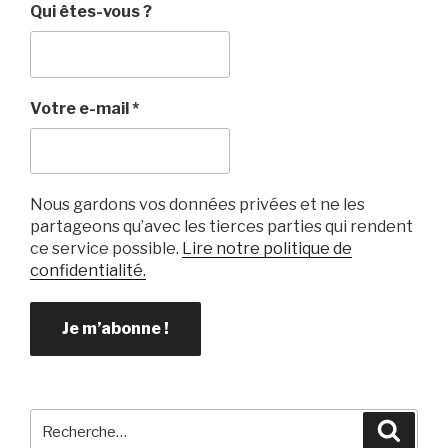
b
et
er
Qui êtes-vous ?
o
o
k
Votre e-mail
*
Nous gardons vos données privées et ne les
partageons qu’avec les tierces parties qui rendent
ce service possible.
Lire notre politique de
confidentialité.
Recherche
Reche
pour