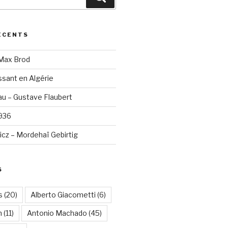
ÉCENTS
 Max Brod
sant en Algérie
u – Gustave Flaubert
1936
cz – Mordehaï Gebirtig
S
s
(20)
Alberto Giacometti
(6)
n
(11)
Antonio Machado
(45)