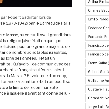
Arthur Rimb
Charles Baud
 par Robert Badinter lors de
Emilio Prado
e (1879-1942) par le Barreau de Paris
Federico Gar
erre Masse, au coeur. Il avait grandi dans
Fernando Pe
 la religion juive était en quelque
Francisco de
holicisme pour une grande majorité de
nstar de nombreux notables israélites,
Francisco d
au long des années. Il était un
Franz Kafka
(
ait tel. Qu’avait-il de commun avec ces
rchant le français qui fourmillaient
Gabriel Garc
rs du Marais ? Et voici que d’un coup,
Guillaume Apo
rtenance à la nation était rompue. Il se
jeté à la limite de la communauté
Gustave Fla
ce à laquelle il avait tant donné de lui-
Gérard de Ne
Jorge Luis B