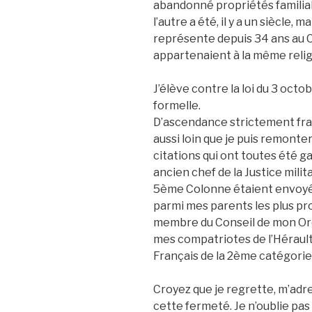
abandonné propriétés familiale
l’autre a été, il y a un siècle,
représente depuis 34 ans au 
appartenaient à la même relig
J’élève contre la loi du 3 octo
formelle.
D’ascendance strictement fra
aussi loin que je puis remonter,
citations qui ont toutes été g
ancien chef de la Justice milit
5ème Colonne étaient envoyés
parmi mes parents les plus pro
membre du Conseil de mon Ord
mes compatriotes de l’Hérault,
Français de la 2ème catégorie
Croyez que je regrette, m’adre
cette fermeté. Je n’oublie pas l