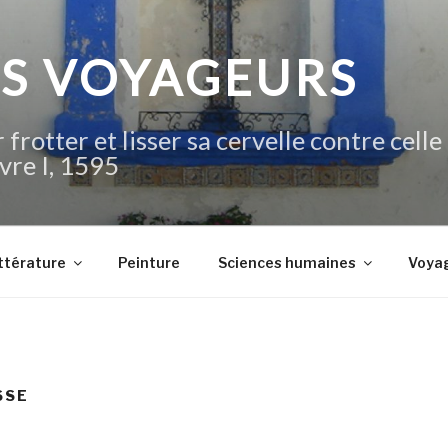
IS VOYAGEURS
 frotter et lisser sa cervelle contre celle
vre I, 1595
ttérature
Peinture
Sciences humaines
Voya
SSE