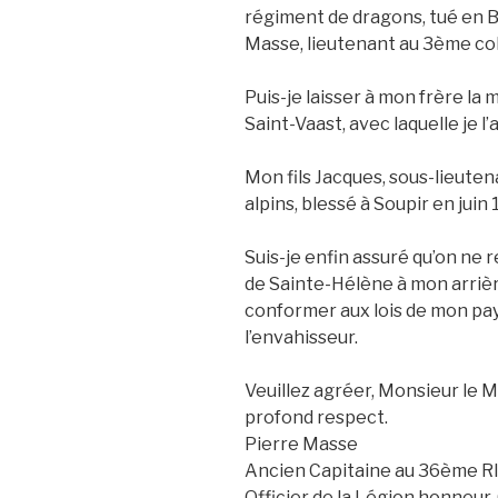
régiment de dragons, tué en B
Masse, lieutenant au 3ème colo
Puis-je laisser à mon frère la 
Saint-Vaast, avec laquelle je l’
Mon fils Jacques, sous-lieute
alpins, blessé à Soupir en juin
Suis-je enfin assuré qu’on ne 
de Sainte-Hélène à mon arrièr
conformer aux lois de mon pay
l’envahisseur.
Veuillez agréer, Monsieur le 
profond respect.
Pierre Masse
Ancien Capitaine au 36ème R
Officier de la Légion honneur,