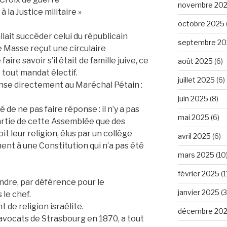
novembre 20
 la Justice militaire »
octobre 2025
llait succéder celui du républicain
septembre 20
re Masse reçut une circulaire
ire savoir s’il était de famille juive, ce
août 2025
(6)
 tout mandat électif.
juillet 2025
(6)
nse directement au Maréchal Pétain :
juin 2025
(8)
e ne pas faire réponse : il n’y a pas
mai 2025
(6)
 partie de cette Assemblée que des
it leur religion, élus par un collège
avril 2025
(6)
ent à une Constitution qui n’a pas été
mars 2025
(10
février 2025
(1
ndre, par déférence pour le
janvier 2025
(3
le chef.
de religion israélite.
décembre 20
 avocats de Strasbourg en 1870, a tout