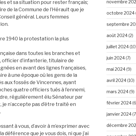
novembre 20
s et sa situation pour rester français;
 maire de la Commune de l’Hérault que je
octobre 2024
Conseil général. Leurs femmes
ion.
septembre 20
août 2024
(2)
bre 1940 la protestation la plus
juillet 2024
(10
nçaise dans toutes les branches et
juin 2024
(7)
 officier d’infanterie, titulaire de
agnées en avant des lignes françaises,
mai 2024
(9)
aire à une époque où les gens de la
avril 2024
(10)
 aux fossés de Vincennes, ayant
ches quatre officiers tués à l’ennemi,
mars 2024
(9)
re, régulièrement élu Sénateur par
février 2024
(6
 je n’accepte pas d’être traité en
.
janvier 2024
(7
décembre 20
ssant à vous, d’avoir à m’exprimer avec
a déférence que je vous dois, ni que j’ai