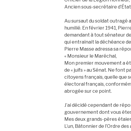
Ancien sous-secrétaire d’État à
Au sursaut du soldat outragé a
humilié. En février 1941, Pier
demandant à tout sénateur de fa
qui entraînait la déchéance de
Pierre Masse adressa sa répo
« Monsieur le Maréchal,
Mon premier mouvement a été d
de « juifs » au Sénat. Ne font
citoyens français, quelle que so
électoral français, conformém
abrogée sur ce point.
J’ai décidé cependant de répo
gouvernement dont vous êtes 
Mes deux grands-pères étaient 
L’un, Bâtonnier de l’Ordre des