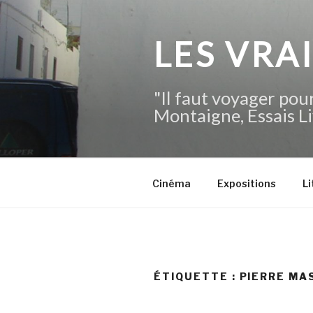
Aller
au
contenu
LES VRA
principal
"Il faut voyager pour
Montaigne, Essais Li
Cinéma
Expositions
Li
ÉTIQUETTE :
PIERRE MA