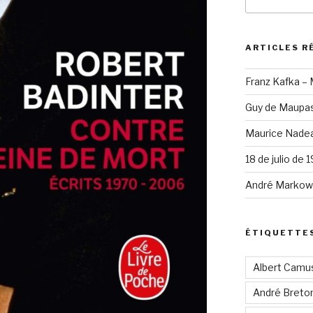
pour
:
ARTICLES R
Franz Kafka –
Guy de Maupas
Maurice Nadea
18 de julio de 
André Markowi
ÉTIQUETTE
Albert Camu
André Breto