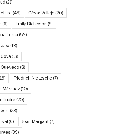
aud
(21)
elaire
(46)
César Vallejo
(20)
s
(6)
Emily Dickinson
(8)
cía Lorca
(59)
ssoa
(18)
 Goya
(13)
e Quevedo
(8)
16)
Friedrich Nietzsche
(7)
ía Márquez
(10)
llinaire
(20)
ubert
(23)
rval
(6)
Joan Margarit
(7)
orges
(39)