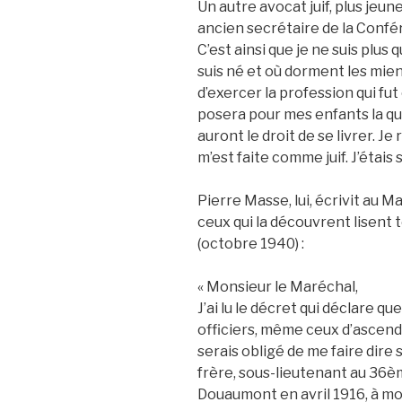
Un autre avocat juif, plus jeune
ancien secrétaire de la Confére
C’est ainsi que je ne suis plus
suis né et où dorment les miens.
d’exercer la profession qui fu
posera pour mes enfants la ques
auront le droit de se livrer. J
m’est faite comme juif. J’étais s
Pierre Masse, lui, écrivit au 
ceux qui la découvrent lisent
(octobre 1940) :
« Monsieur le Maréchal,
J’ai lu le décret qui déclare qu
officiers, même ceux d’ascend
serais obligé de me faire dire s
frère, sous-lieutenant au 36èm
Douaumont en avril 1916, à m