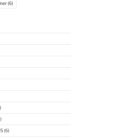
kner
(6)
)
)
25
(6)