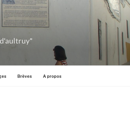
 d'aultruy"
ges
Brèves
A propos