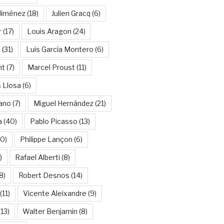
Jiménez
(18)
Julien Gracq
(6)
r
(17)
Louis Aragon
(24)
a
(31)
Luis García Montero
(6)
nt
(7)
Marcel Proust
(11)
 Llosa
(6)
ano
(7)
Miguel Hernández
(21)
a
(40)
Pablo Picasso
(13)
10)
Philippe Lançon
(6)
)
Rafael Alberti
(8)
8)
Robert Desnos
(14)
(11)
Vicente Aleixandre
(9)
13)
Walter Benjamin
(8)