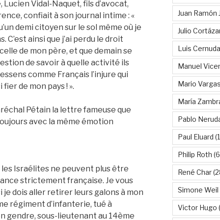
, Lucien Vidal-Naquet, fils d’avocat,
Juan Ramón 
nce, confiait à son journal intime : «
 qu’un demi citoyen sur le sol même où je
Julio Cortáza
 C’est ainsi que j’ai perdu le droit
Luis Cernud
t celle de mon père, et que demain se
tion de savoir à quelle activité ils
Manuel Vice
e ressens comme Français l’injure qui
Mario Vargas
i fier de mon pays ! ».
María Zambr
Maréchal Pétain la lettre fameuse que
Pablo Nerud
 toujours avec la même émotion
Paul Eluard
(
Philip Roth
(6
e les Israélites ne peuvent plus être
René Char
(2
ance strictement française. Je vous
Simone Weil
i je dois aller retirer leurs galons à mon
e régiment d’infanterie, tué à
Victor Hugo
(
on gendre, sous-lieutenant au 14ème