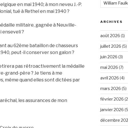
William Faul
elgique en mai 1940; à mon neveu J.-P.
nial, tué à Rethel en mai 1940 ?
ARCHIVES
médaille militaire, gagnée à Neuville-
ai enseveli ?
août 2026
(1)
nant au 62ème bataillon de chasseurs
juillet 2026
(5)
 1940, peut-il conserver son galon ?
juin 2026
(3)
retirera pas rétroactivement la médaille
mai 2026
(7)
e-grand-père ? Je tiens à me
avril 2026
(4)
s, même quand elles sont dictées par
mars 2026
(5)
février 2026
(2
Maréchal, les assurances de mon
janvier 2026
(5
décembre 20
I
 Croix de guerre