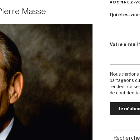
ABONNEZ-V
Pierre Masse
Qui êtes-vous
Votre e-mail
Nous gardons 
partageons qu’
rendent ce ser
de confidential
Recherche