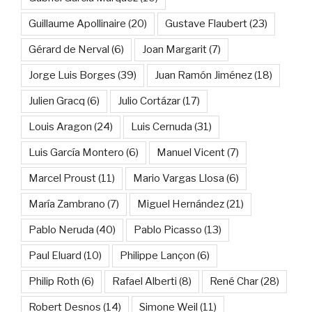
Guillaume Apollinaire
(20)
Gustave Flaubert
(23)
Gérard de Nerval
(6)
Joan Margarit
(7)
Jorge Luis Borges
(39)
Juan Ramón Jiménez
(18)
Julien Gracq
(6)
Julio Cortázar
(17)
Louis Aragon
(24)
Luis Cernuda
(31)
Luis García Montero
(6)
Manuel Vicent
(7)
Marcel Proust
(11)
Mario Vargas Llosa
(6)
María Zambrano
(7)
Miguel Hernández
(21)
Pablo Neruda
(40)
Pablo Picasso
(13)
Paul Eluard
(10)
Philippe Lançon
(6)
Philip Roth
(6)
Rafael Alberti
(8)
René Char
(28)
Robert Desnos
(14)
Simone Weil
(11)