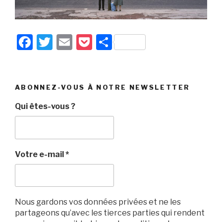
F
T
E
P
P
a
wi
m
o
ar
c
tt
ail
c
ta
e
er
k
g
ABONNEZ-VOUS À NOTRE NEWSLETTER
b
et
er
Qui êtes-vous ?
o
o
k
Votre e-mail
*
Nous gardons vos données privées et ne les
partageons qu’avec les tierces parties qui rendent