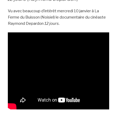
Vu avec beaucoup d’intérêt mercredi 10 janvier à La
Ferme du Buisson (Noisiel) le documentaire du cinéaste
Raymond Depardon
12 jours
.