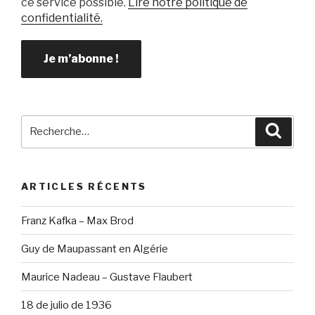
ce service possible.
Lire notre politique de
confidentialité.
Recherche
Reche
pour
:
ARTICLES RÉCENTS
Franz Kafka – Max Brod
Guy de Maupassant en Algérie
Maurice Nadeau – Gustave Flaubert
18 de julio de 1936