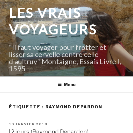
Aller
LES VRAIS
au
contenu
VOYAGEURS
principal
"Il faut voyager pour frotter et
lisser sa cervelle contre celle
d'aultruy" Montaigne, Essais Livre I,
1595
Menu
ÉTIQUETTE :
RAYMOND DEPARDON
PUBLIÉ
13 JANVIER 2018
LE
12 jours (Raymond Depardon)