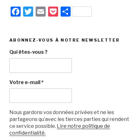
F
T
E
P
P
a
wi
m
o
ar
c
tt
ail
c
ta
e
er
k
g
ABONNEZ-VOUS À NOTRE NEWSLETTER
b
et
er
Qui êtes-vous ?
o
o
k
Votre e-mail
*
Nous gardons vos données privées et ne les
partageons qu’avec les tierces parties qui rendent
ce service possible.
Lire notre politique de
confidentialité.