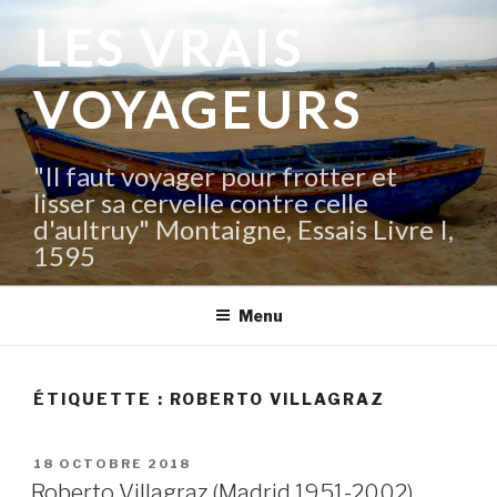
Aller
LES VRAIS
au
contenu
VOYAGEURS
principal
"Il faut voyager pour frotter et
lisser sa cervelle contre celle
d'aultruy" Montaigne, Essais Livre I,
1595
Menu
ÉTIQUETTE :
ROBERTO VILLAGRAZ
PUBLIÉ
18 OCTOBRE 2018
LE
Roberto Villagraz (Madrid 1951-2002)