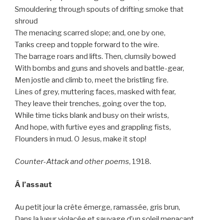
Smouldering through spouts of drifting smoke that
shroud
The menacing scarred slope; and, one by one,
Tanks creep and topple forward to the wire.
The barrage roars and lifts. Then, clumsily bowed
With bombs and guns and shovels and battle-gear,
Men jostle and climb to, meet the bristling fire.
Lines of grey, muttering faces, masked with fear,
They leave their trenches, going over the top,
While time ticks blank and busy on their wrists,
And hope, with furtive eyes and grappling fists,
Flounders in mud. O Jesus, make it stop!
Counter-Attack and other poems
, 1918.
Á l’assaut
Au petit jour la crête émerge, ramassée, gris brun,
Dans la lueur violacée et sauvage d’un soleil menaçant,