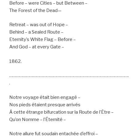
Before – were Cities – but Between –
The Forest of the Dead—
Retreat – was out of Hope –
Behind – a Sealed Route –
Eternity’s White Flag – Before –
And God – at every Gate –
1862.
…………………………………………………………………………………………….
.
Notre voyage était bien engagé –
Nos pieds étaient presque arrivés
Á cette étrange bifurcation sur la Route de l’Être –
Qu’on Nomme – l’Éternité –
Notre allure fut soudain entachée d’effroi –