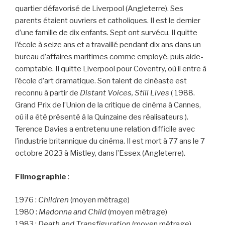
quartier défavorisé de Liverpool (Angleterre). Ses
parents étaient ouvriers et catholiques. Il est le dernier
d’une famille de dix enfants. Sept ont survécu. Il quitte
l’école à seize ans et a travaillé pendant dix ans dans un
bureau d’affaires maritimes comme employé, puis aide-
comptable. Il quitte Liverpool pour Coventry, où il entre à
l’école d’art dramatique. Son talent de cinéaste est
reconnu à partir de
Distant Voices, Still Lives
( 1988.
Grand Prix de l’Union de la critique de cinéma à Cannes,
où il a été présenté à la Quinzaine des réalisateurs ).
Terence Davies a entretenu une relation difficile avec
l’industrie britannique du cinéma. Il est mort à 77 ans le 7
octobre 2023 à Mistley, dans l’Essex (Angleterre).
Filmographie
:
1976 :
Children
(moyen métrage)
1980 :
Madonna and Child
(moyen métrage)
1983 :
Death and Transfiguration
(moyen métrage)