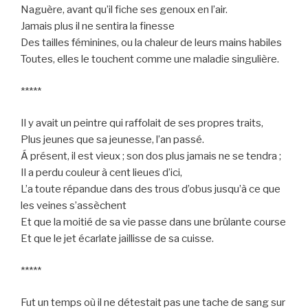
Naguère, avant qu’il fiche ses genoux en l’air.
Jamais plus il ne sentira la finesse
Des tailles féminines, ou la chaleur de leurs mains habiles
Toutes, elles le touchent comme une maladie singulière.
*****
Il y avait un peintre qui raffolait de ses propres traits,
Plus jeunes que sa jeunesse, l’an passé.
Á présent, il est vieux ; son dos plus jamais ne se tendra ;
Il a perdu couleur à cent lieues d’ici,
L’a toute répandue dans des trous d’obus jusqu’à ce que
les veines s’assèchent
Et que la moitié de sa vie passe dans une brûlante course
Et que le jet écarlate jaillisse de sa cuisse.
*****
Fut un temps où il ne détestait pas une tache de sang sur