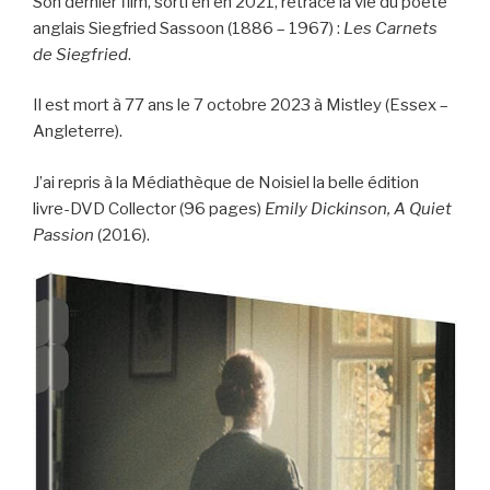
Son dernier film, sorti en en 2021, retrace la vie du poète
anglais Siegfried Sassoon (1886 – 1967) :
Les Carnets
de Siegfried
.
Il est mort à 77 ans le 7 octobre 2023 à Mistley (Essex –
Angleterre).
J’ai repris à la Médiathèque de Noisiel la belle édition
livre-DVD Collector (96 pages)
Emily Dickinson, A Quiet
Passion
(2016).