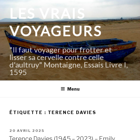
Aller
LES VRAIS
au
contenu
VOYAGEURS
principal
"Il faut voyager pour frotter et
lisser sa cervelle contre celle
d'aultruy" Montaigne, Essais Livre I,
1595
Menu
ÉTIQUETTE :
TERENCE DAVIES
PUBLIÉ
20 AVRIL 2025
LE
Terence Davies (1945 – 2023) – Emily