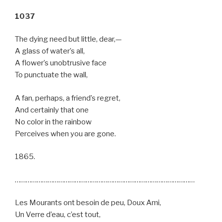
1037
The dying need but little, dear,—
A glass of water’s all,
A flower’s unobtrusive face
To punctuate the wall,
A fan, perhaps, a friend’s regret,
And certainly that one
No color in the rainbow
Perceives when you are gone.
1865.
………………………………………………………………………………………
Les Mourants ont besoin de peu, Doux Ami,
Un Verre d’eau, c’est tout,