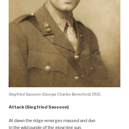
Siegfried Sassoon (George Charles Beresford) 1915.
Attack (Siegfried Sassoon)
At dawn the ridge emerges massed and dun
In the wild purple of the glow’ring sun,