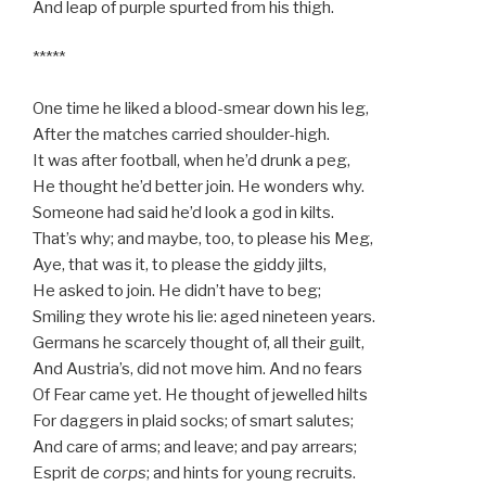
And leap of purple spurted from his thigh.
*****
One time he liked a blood-smear down his leg,
After the matches carried shoulder-high.
It was after football, when he’d drunk a peg,
He thought he’d better join. He wonders why.
Someone had said he’d look a god in kilts.
That’s why; and maybe, too, to please his Meg,
Aye, that was it, to please the giddy jilts,
He asked to join. He didn’t have to beg;
Smiling they wrote his lie: aged nineteen years.
Germans he scarcely thought of, all their guilt,
And Austria’s, did not move him. And no fears
Of Fear came yet. He thought of jewelled hilts
For daggers in plaid socks; of smart salutes;
And care of arms; and leave; and pay arrears;
Esprit de
corps
; and hints for young recruits.