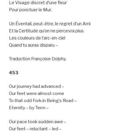
Le Visage discret d’une fleur
Pour ponctuer le Mur,
Un Éventail, peut-être, le regret d’un Ami
Et la Certitude qu’on ne percevra plus
Les couleurs de l’arc-en-ciel
Quand tu auras disparu –
Traduction Françoise Dolphy.
453
Our journey had advanced –
Our feet were almost come
To that odd Fork in Being’s Road –
Eternity – by Term –
Our pace took sudden awe –
Our feet – reluctant – led –