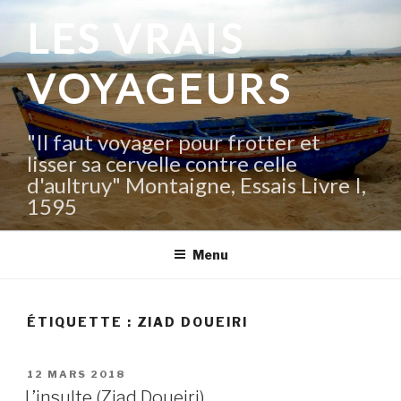
Aller
LES VRAIS
au
contenu
VOYAGEURS
principal
"Il faut voyager pour frotter et
lisser sa cervelle contre celle
d'aultruy" Montaigne, Essais Livre I,
1595
Menu
ÉTIQUETTE :
ZIAD DOUEIRI
PUBLIÉ
12 MARS 2018
LE
L’insulte (Ziad Doueiri)