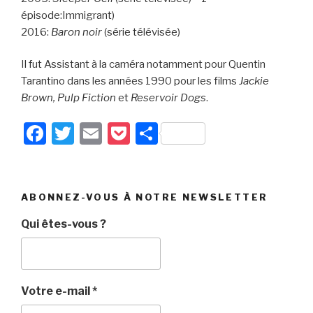
épisode:Immigrant)
2016:
Baron noir
(série télévisée)
Il fut Assistant à la caméra notamment pour Quentin
Tarantino dans les années 1990 pour les films
Jackie
Brown, Pulp Fiction
et
Reservoir Dogs
.
F
T
E
P
P
a
wi
m
o
ar
c
tt
ail
c
ta
e
er
k
g
ABONNEZ-VOUS À NOTRE NEWSLETTER
b
et
er
Qui êtes-vous ?
o
o
k
Votre e-mail
*