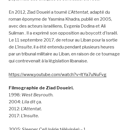
En 2012, Ziad Doueiri a tourné
L’Attentat
, adapté du
roman éponyme de Yasmina Khadra, publié en 2005,
avec des acteurs israéliens, Evgenia Dodina et Ali
Suliman . Il a exprimé son opposition au boycott d’Israël.
Le 11 septembre 2017, de retour au Liban pour la sortie
de
L’insulte
, il a été entendu pendant plusieurs heures
par un tribunal militaire au Liban, en raison de ce tournage
qui contrevenait à la législation libanaise.
https://www.youtube.com/watch?v=ltYa7uNuFvg
Filmographie de Ziad Doueiri.
1998:
West Beyrouth.
2004:
Lila dit ça.
2012:
L’Attentat.
2017:
L’Insulte.
2005:
Sleeper Cell
(série télévisée) – 1