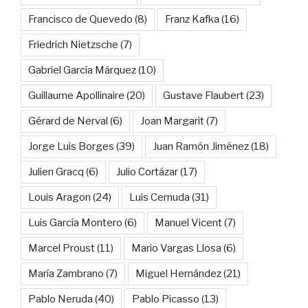
Francisco de Quevedo
(8)
Franz Kafka
(16)
Friedrich Nietzsche
(7)
Gabriel García Márquez
(10)
Guillaume Apollinaire
(20)
Gustave Flaubert
(23)
Gérard de Nerval
(6)
Joan Margarit
(7)
Jorge Luis Borges
(39)
Juan Ramón Jiménez
(18)
Julien Gracq
(6)
Julio Cortázar
(17)
Louis Aragon
(24)
Luis Cernuda
(31)
Luis García Montero
(6)
Manuel Vicent
(7)
Marcel Proust
(11)
Mario Vargas Llosa
(6)
María Zambrano
(7)
Miguel Hernández
(21)
Pablo Neruda
(40)
Pablo Picasso
(13)