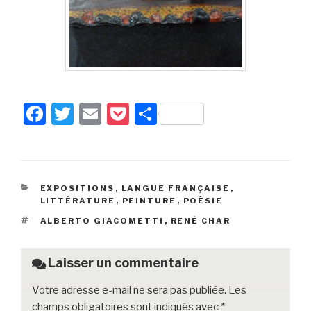
F
T
E
P
P
a
wi
m
o
ar
c
tt
ail
c
ta
e
er
k
g
CATÉGORIES
EXPOSITIONS
,
LANGUE FRANÇAISE
,
b
et
er
LITTÉRATURE
,
PEINTURE
,
POÉSIE
o
ÉTIQUETTES
ALBERTO GIACOMETTI
,
RENÉ CHAR
o
k
Laisser un commentaire
Votre adresse e-mail ne sera pas publiée.
Les
champs obligatoires sont indiqués avec
*