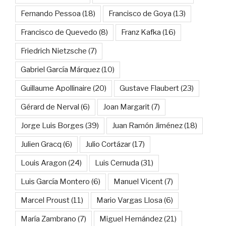
Fernando Pessoa
(18)
Francisco de Goya
(13)
Francisco de Quevedo
(8)
Franz Kafka
(16)
Friedrich Nietzsche
(7)
Gabriel García Márquez
(10)
Guillaume Apollinaire
(20)
Gustave Flaubert
(23)
Gérard de Nerval
(6)
Joan Margarit
(7)
Jorge Luis Borges
(39)
Juan Ramón Jiménez
(18)
Julien Gracq
(6)
Julio Cortázar
(17)
Louis Aragon
(24)
Luis Cernuda
(31)
Luis García Montero
(6)
Manuel Vicent
(7)
Marcel Proust
(11)
Mario Vargas Llosa
(6)
María Zambrano
(7)
Miguel Hernández
(21)