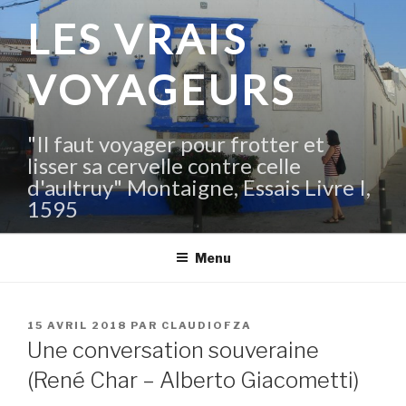
Aller
LES VRAIS
au
contenu
VOYAGEURS
principal
"Il faut voyager pour frotter et
lisser sa cervelle contre celle
d'aultruy" Montaigne, Essais Livre I,
1595
Menu
PUBLIÉ
15 AVRIL 2018
PAR
CLAUDIOFZA
LE
Une conversation souveraine
(René Char – Alberto Giacometti)