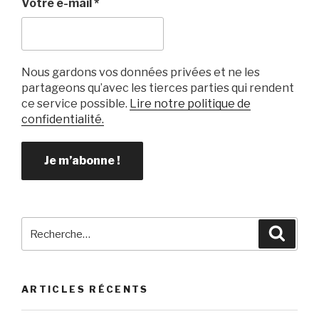
Votre e-mail
*
Nous gardons vos données privées et ne les
partageons qu’avec les tierces parties qui rendent
ce service possible.
Lire notre politique de
confidentialité.
Recherche
Reche
pour
:
ARTICLES RÉCENTS