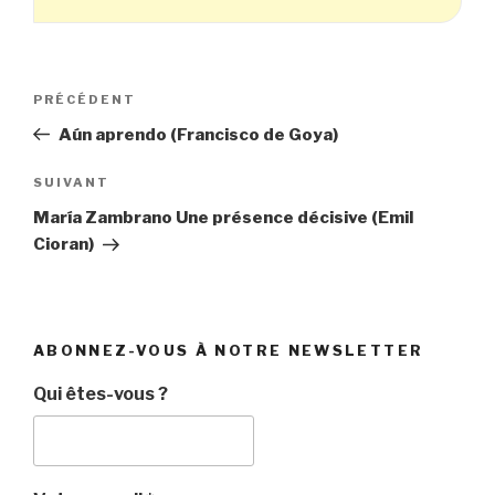
Navigation
Article
PRÉCÉDENT
de
précédent
Aún aprendo (Francisco de Goya)
l’article
Article
SUIVANT
suivant
María Zambrano Une présence décisive (Emil
Cioran)
ABONNEZ-VOUS À NOTRE NEWSLETTER
Qui êtes-vous ?