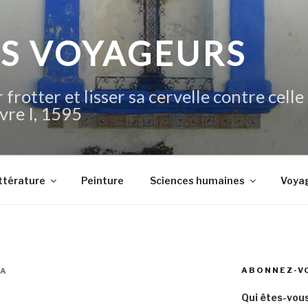
IS VOYAGEURS
 frotter et lisser sa cervelle contre celle
vre I, 1595
ttérature
Peinture
Sciences humaines
Voya
ABONNEZ-V
ZA
Qui êtes-vous