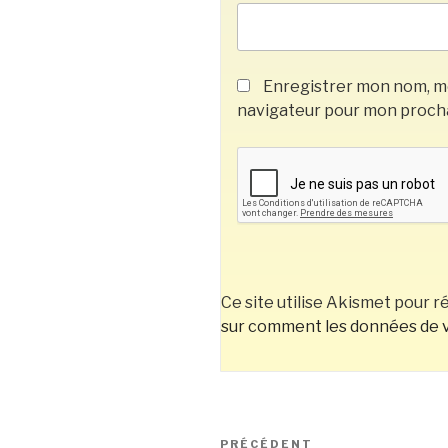
Enregistrer mon nom, mo
navigateur pour mon proch
Ce site utilise Akismet pour ré
sur comment les données de v
Navigation
Article
PRÉCÉDENT