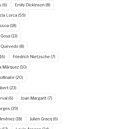
s
(6)
Emily Dickinson
(8)
cía Lorca
(59)
ssoa
(18)
 Goya
(13)
e Quevedo
(8)
16)
Friedrich Nietzsche
(7)
ía Márquez
(10)
llinaire
(20)
ubert
(23)
rval
(6)
Joan Margarit
(7)
orges
(39)
Jiménez
(18)
Julien Gracq
(6)