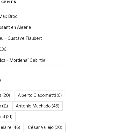
ÉCENTS
 Max Brod
sant en Algérie
u – Gustave Flaubert
1936
cz – Mordehaï Gebirtig
S
s
(20)
Alberto Giacometti
(6)
n
(11)
Antonio Machado
(45)
aud
(21)
elaire
(46)
César Vallejo
(20)