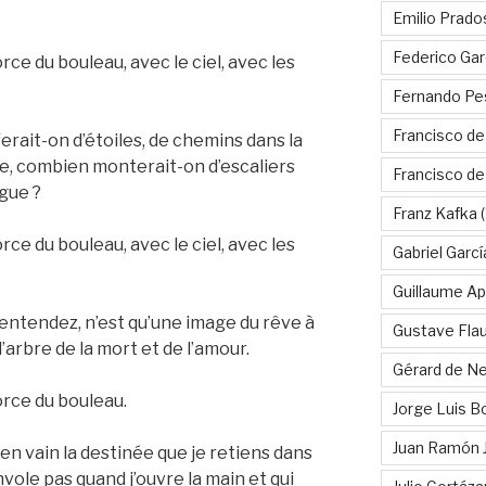
Emilio Prado
Federico Gar
ce du bouleau, avec le ciel, avec les
Fernando Pe
Francisco de
rait-on d’étoiles, de chemins dans la
re, combien monterait-on d’escaliers
Francisco d
gue ?
Franz Kafka
(
ce du bouleau, avec le ciel, avec les
Gabriel Garc
Guillaume Apo
’entendez, n’est qu’une image du rêve à
Gustave Fla
l’arbre de la mort et de l’amour.
Gérard de Ne
orce du bouleau.
Jorge Luis B
Juan Ramón 
 en vain la destinée que je retiens dans
vole pas quand j’ouvre la main et qui