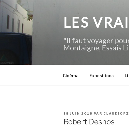
Aller
au
contenu
LES VRA
principal
"Il faut voyager pour
Montaigne, Essais Li
Cinéma
Expositions
Li
PUBLIÉ
18 JUIN 2018
PAR
CLAUDIOF
LE
Robert Desnos