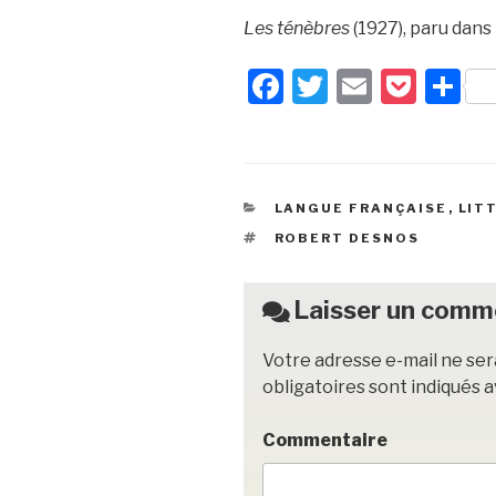
Les ténèbres
(1927), paru dans
F
T
E
P
P
a
wi
m
o
ar
c
tt
ail
c
ta
e
er
k
g
CATÉGORIES
LANGUE FRANÇAISE
,
LIT
b
et
er
ÉTIQUETTES
ROBERT DESNOS
o
o
Laisser un comm
k
Votre adresse e-mail ne ser
obligatoires sont indiqués 
Commentaire