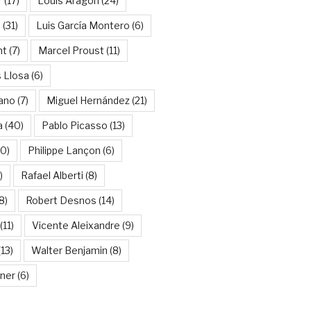
r
(17)
Louis Aragon
(24)
a
(31)
Luis García Montero
(6)
nt
(7)
Marcel Proust
(11)
 Llosa
(6)
ano
(7)
Miguel Hernández
(21)
a
(40)
Pablo Picasso
(13)
10)
Philippe Lançon
(6)
)
Rafael Alberti
(8)
8)
Robert Desnos
(14)
(11)
Vicente Aleixandre
(9)
13)
Walter Benjamin
(8)
kner
(6)