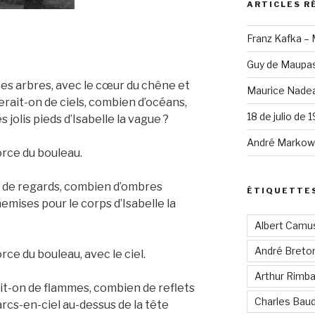
ARTICLES R
Franz Kafka –
Guy de Maupas
ces arbres, avec le cœur du chêne et
Maurice Nadea
rait-on de ciels, combien d’océans,
18 de julio de 
jolis pieds d’Isabelle la vague ?
André Markowi
orce du bouleau.
n de regards, combien d’ombres
ÉTIQUETTE
emises pour le corps d’Isabelle la
Albert Camu
André Breto
rce du bouleau, avec le ciel.
Arthur Rimb
it-on de flammes, combien de reflets
Charles Baud
arcs-en-ciel au-dessus de la tête