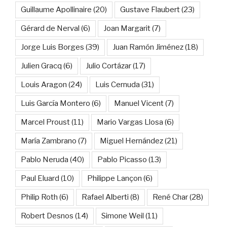
Guillaume Apollinaire
(20)
Gustave Flaubert
(23)
Gérard de Nerval
(6)
Joan Margarit
(7)
Jorge Luis Borges
(39)
Juan Ramón Jiménez
(18)
Julien Gracq
(6)
Julio Cortázar
(17)
Louis Aragon
(24)
Luis Cernuda
(31)
Luis García Montero
(6)
Manuel Vicent
(7)
Marcel Proust
(11)
Mario Vargas Llosa
(6)
María Zambrano
(7)
Miguel Hernández
(21)
Pablo Neruda
(40)
Pablo Picasso
(13)
Paul Eluard
(10)
Philippe Lançon
(6)
Philip Roth
(6)
Rafael Alberti
(8)
René Char
(28)
Robert Desnos
(14)
Simone Weil
(11)