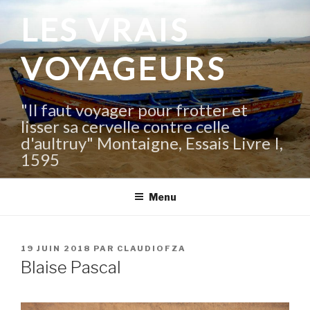
Aller
LES VRAIS
au
contenu
VOYAGEURS
principal
"Il faut voyager pour frotter et
lisser sa cervelle contre celle
d'aultruy" Montaigne, Essais Livre I,
1595
Menu
PUBLIÉ
19 JUIN 2018
PAR
CLAUDIOFZA
LE
Blaise Pascal