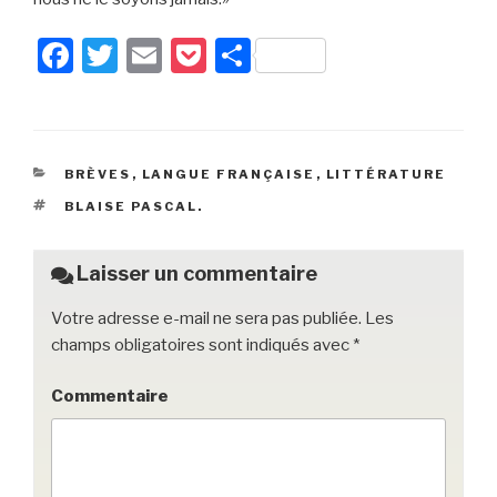
F
T
E
P
P
a
wi
m
o
ar
c
tt
ail
c
ta
e
er
k
g
CATÉGORIES
BRÈVES
,
LANGUE FRANÇAISE
,
LITTÉRATURE
b
et
er
ÉTIQUETTES
BLAISE PASCAL.
o
o
Laisser un commentaire
k
Votre adresse e-mail ne sera pas publiée.
Les
champs obligatoires sont indiqués avec
*
Commentaire