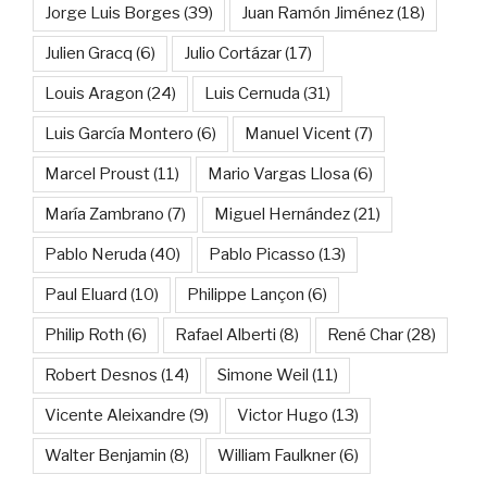
Jorge Luis Borges
(39)
Juan Ramón Jiménez
(18)
Julien Gracq
(6)
Julio Cortázar
(17)
Louis Aragon
(24)
Luis Cernuda
(31)
Luis García Montero
(6)
Manuel Vicent
(7)
Marcel Proust
(11)
Mario Vargas Llosa
(6)
María Zambrano
(7)
Miguel Hernández
(21)
Pablo Neruda
(40)
Pablo Picasso
(13)
Paul Eluard
(10)
Philippe Lançon
(6)
Philip Roth
(6)
Rafael Alberti
(8)
René Char
(28)
Robert Desnos
(14)
Simone Weil
(11)
Vicente Aleixandre
(9)
Victor Hugo
(13)
Walter Benjamin
(8)
William Faulkner
(6)