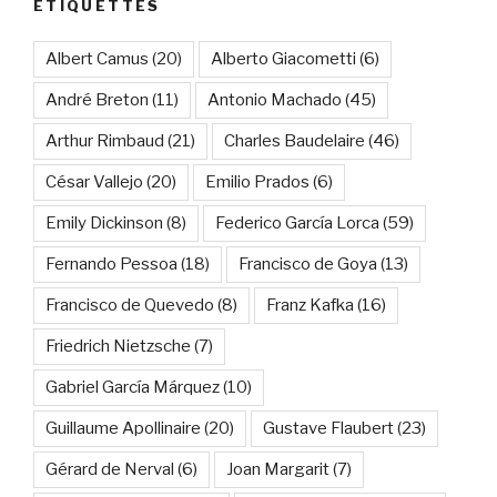
ÉTIQUETTES
Albert Camus
(20)
Alberto Giacometti
(6)
André Breton
(11)
Antonio Machado
(45)
Arthur Rimbaud
(21)
Charles Baudelaire
(46)
César Vallejo
(20)
Emilio Prados
(6)
Emily Dickinson
(8)
Federico García Lorca
(59)
Fernando Pessoa
(18)
Francisco de Goya
(13)
Francisco de Quevedo
(8)
Franz Kafka
(16)
Friedrich Nietzsche
(7)
Gabriel García Márquez
(10)
Guillaume Apollinaire
(20)
Gustave Flaubert
(23)
Gérard de Nerval
(6)
Joan Margarit
(7)