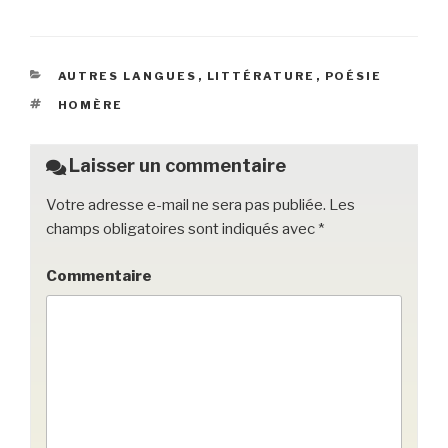
a
wi
m
o
ar
c
tt
ail
c
ta
e
er
k
g
CATÉGORIES
AUTRES LANGUES
,
LITTÉRATURE
,
POÉSIE
b
et
er
ÉTIQUETTES
HOMÈRE
o
o
Laisser un commentaire
k
Votre adresse e-mail ne sera pas publiée.
Les
champs obligatoires sont indiqués avec
*
Commentaire