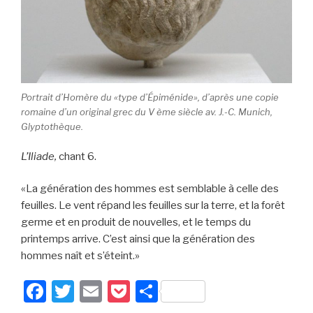
Portrait d’Homère du «type d’Épiménide», d’après une copie
romaine d’un original grec du V ème siècle av. J.-C. Munich,
Glyptothèque.
L’Iliade,
chant 6.
«La génération des hommes est semblable à celle des
feuilles. Le vent répand les feuilles sur la terre, et la forêt
germe et en produit de nouvelles, et le temps du
printemps arrive. C’est ainsi que la génération des
hommes naît et s’éteint.»
F
T
E
P
P