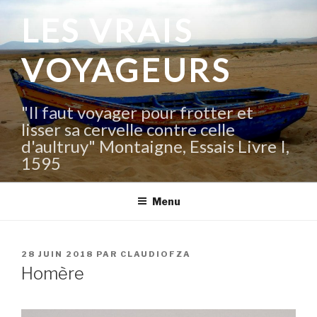
Aller
LES VRAIS
au
contenu
VOYAGEURS
principal
"Il faut voyager pour frotter et
lisser sa cervelle contre celle
d'aultruy" Montaigne, Essais Livre I,
1595
Menu
PUBLIÉ
28 JUIN 2018
PAR
CLAUDIOFZA
LE
Homère