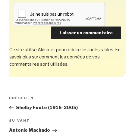
Ce site utilise Akismet pour réduire les indésirables.
En
savoir plus sur comment les données de vos
commentaires sont utilisées
.
Navigation
Article
PRÉCÉDENT
de
précédent
Shelby Foote (1916-2005)
l’article
Article
SUIVANT
suivant
Antonio Machado