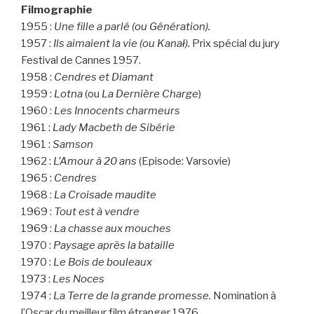
Filmographie
1955 :
Une fille a parlé (ou Génération).
1957 :
Ils aimaient la vie (ou Kanał).
Prix spécial du jury
Festival de Cannes 1957.
1958 :
Cendres et Diamant
1959 :
Lotna
(ou
La Dernière Charge
)
1960 :
Les Innocents charmeurs
1961 :
Lady Macbeth de Sibérie
1961 :
Samson
1962 :
L’Amour à 20 ans
(Episode: Varsovie)
1965 :
Cendres
1968 :
La Croisade maudite
1969 :
Tout est à vendre
1969 :
La chasse aux mouches
1970 :
Paysage après la bataille
1970 :
Le Bois de bouleaux
1973 :
Les Noces
1974 :
La Terre de la grande promesse.
Nomination à
l’Oscar du meilleur film étranger 1976.