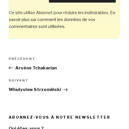
Ce site utilise Akismet pour réduire les indésirables.
En
savoir plus sur comment les données de vos
commentaires sont utilisées
.
Navigation
Article
PRÉCÉDENT
de
précédent
Arsène Tchakarian
l’article
Article
SUIVANT
suivant
Władysław Strzemiński
ABONNEZ-VOUS À NOTRE NEWSLETTER
Qui êtes-vous ?