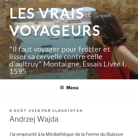
Aller
LES VRAIS
au
contenu
VOYAGEURS
principal
"Il faut voyager pour frotter et
lisser sa cervelle contre celle
d'aultruy" Montaigne, Essais Livre I,
1595
Menu
PUBLIÉ
6 AOÛT 2018
PAR
CLAUDIOFZA
LE
Andrzej Wajda
J’ai emprunté à la Médiathèque de la Ferme du Buisson