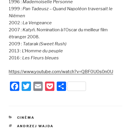
1996 :
Mademoiselle Personne
1999 :
Pan Tadeusz – Quand Napoléon traversait le
Niémen
2002 :
La Vengeance
2007 :
Katyń.
Nomination à l’Oscar du meilleur film
étranger 2008.
2009 :
Tatarak (Sweet Rush)
2013 :
L’Homme du peuple
2016 :
Les Fleurs bleues
https://www.youtube.com/watch?v=QBF0U0s0n0U
F
T
E
P
P
a
wi
m
o
ar
c
tt
ail
c
ta
e
er
k
g
CATÉGORIES
CINÉMA
b
et
er
ÉTIQUETTES
ANDRZEJ WAJDA