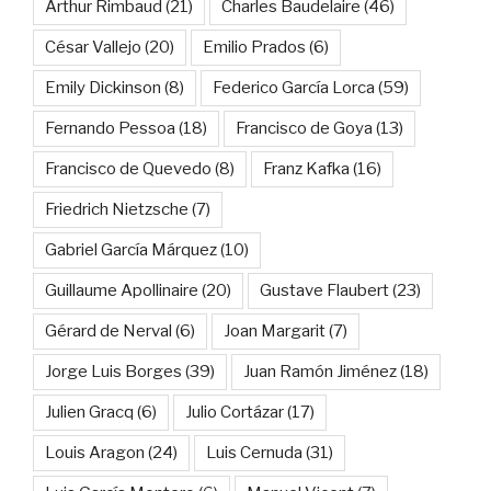
Arthur Rimbaud
(21)
Charles Baudelaire
(46)
César Vallejo
(20)
Emilio Prados
(6)
Emily Dickinson
(8)
Federico García Lorca
(59)
Fernando Pessoa
(18)
Francisco de Goya
(13)
Francisco de Quevedo
(8)
Franz Kafka
(16)
Friedrich Nietzsche
(7)
Gabriel García Márquez
(10)
Guillaume Apollinaire
(20)
Gustave Flaubert
(23)
Gérard de Nerval
(6)
Joan Margarit
(7)
Jorge Luis Borges
(39)
Juan Ramón Jiménez
(18)
Julien Gracq
(6)
Julio Cortázar
(17)
Louis Aragon
(24)
Luis Cernuda
(31)