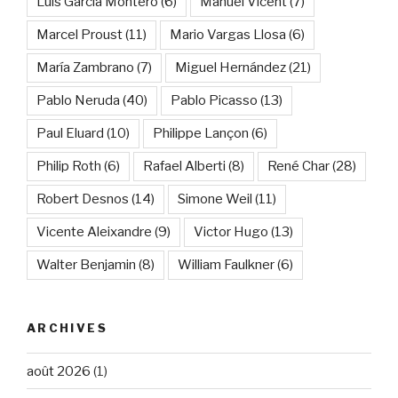
Luis García Montero
(6)
Manuel Vicent
(7)
Marcel Proust
(11)
Mario Vargas Llosa
(6)
María Zambrano
(7)
Miguel Hernández
(21)
Pablo Neruda
(40)
Pablo Picasso
(13)
Paul Eluard
(10)
Philippe Lançon
(6)
Philip Roth
(6)
Rafael Alberti
(8)
René Char
(28)
Robert Desnos
(14)
Simone Weil
(11)
Vicente Aleixandre
(9)
Victor Hugo
(13)
Walter Benjamin
(8)
William Faulkner
(6)
ARCHIVES
août 2026
(1)